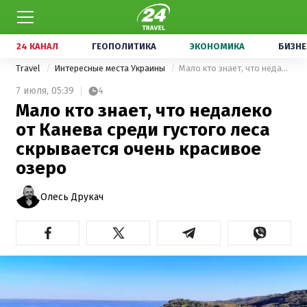
24 КАНАЛ
ГЕОПОЛИТИКА
ЭКОНОМИКА
БИЗНЕ
Travel
Интересные места Украины
Мало кто знает, что недалеко от Канева среди густого леса скрывается очень красивое озеро
7 июля,
05:39
4
Мало кто знает, что недалеко
от Канева среди густого леса
скрывается очень красивое
озеро
Олесь Друкач