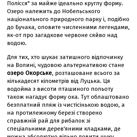
Полісся" за майже ідеально круглу форму.
Озеро належить до Нобельського
національного природного парку і, подібно
до Бучака, оповите численними легендами,
як-от про загадкове червоне сяйво над
водою.
Для тих, хто шукає затишного відпочинку
на Волині, чудовою альтернативою стане
озеро Окорське
, розташоване всього за
кількадесят кілометрів від Луцька. Ця
водойма з висоти пташиного польоту
також нагадує форму ока. Тут облаштовано
безплатний пляж із чистісінькою водою, а
на протилежному березі створено
справжній рай для рибалок зі
спеціальними дерев'яними кладками, де
можна абсолютно вільно ловити щуку,