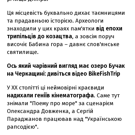
Ця місцевість буквально дихає таємницями
та прадавньою історією. Археологи
знаходили у цих краях пам'ятки
від епохи
трипільців до козацтва
, а зовсім поруч
височіє Бабина гора – давнє слов'янське
святилище.
Ось який чарівний вигляд має озеро Бучак
на Черкащині: дивіться відео BikeFishTrip
У XX столітті ці неймовірні краєвиди
надихали геніїв кінематографа
. Саме тут
знімали "Поему про море" за сценарієм
Олександра Довженка, а Сергій
Параджанов працював над "Українською
рапсодією".