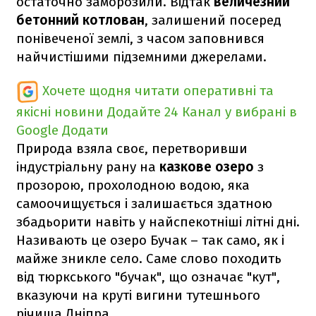
остаточно заморозили. Відтак
величезний
бетонний котлован
, залишений посеред
понівеченої землі, з часом заповнився
найчистішими підземними джерелами.
Хочете щодня читати оперативні та
якісні новини
Додайте 24 Канал у вибрані в
Google
Додати
Природа взяла своє, перетворивши
індустріальну рану на
казкове озеро
з
прозорою, прохолодною водою, яка
самоочищується і залишається здатною
збадьорити навіть у найспекотніші літні дні.
Називають це озеро Бучак – так само, як і
майже зникле село. Саме слово походить
від тюркського
"бучак", що означає "кут",
вказуючи на круті вигини тутешнього
річища Дніпра.