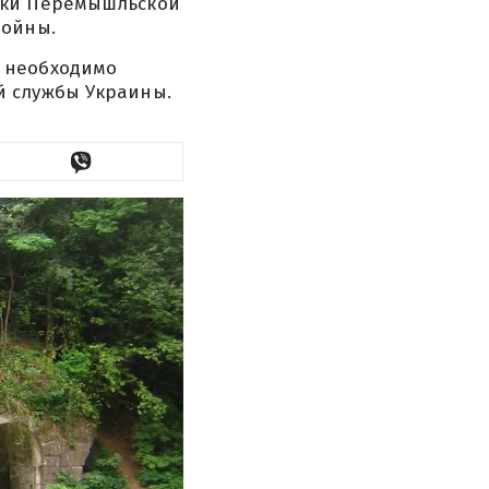
тки Перемышльской
войны.
 необходимо
й службы Украины.