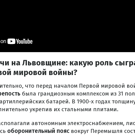
и на Львовщине: какую роль сыгра
вой мировой войны?
вительно, что перед началом Первой мировой в
репость
была грандиозным комплексом из 31 по
артиллерийских батарей. В 1900-х годах толщин
олнительно укрепив их стальными плитами.
сполагали автономным электроснабжением, ли
есь
оборонительный пояс
вокруг Перемышля сост