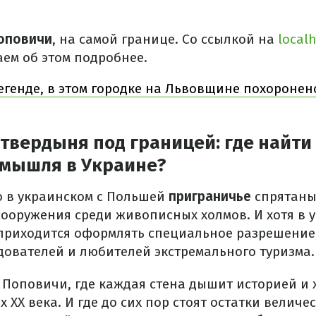
оповичи
, на самой границе. Со ссылкой на
localh
аем об этом подробнее.
егенде, в этом городке на Львовщине похоронен
твердыня под границей: где найти
мышля в Украине?
но в украинском с Польшей
приграничье
спрятаны
ооружения среди живописных холмов. И хотя в 
 приходится оформлять специальное разрешени
дователей и любителей экстремального туризма.
е Поповичи, где каждая стена дышит историей и 
 ХХ века. И где до сих пор стоят остатки величе