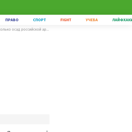
ПРАВО
СПОРТ
FIGHT
УЧЕБА
ЛАЙФХАК
Где можно увидеть остатки Перемышльской крепости, выдержавшей несколько осад российской армии