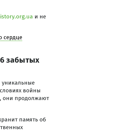
istory.org.ua
и не
о сердце
 6 забытых
 уникальные
условиях войны
е, они продолжают
хранит память об
ственных