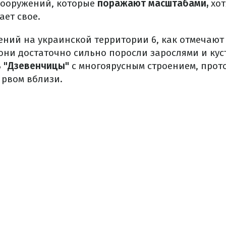
сооружений, которые
поражают масштабами,
хот
ает свое.
ений на украинской территории 6, как отмечают
 они достаточно сильно поросли зарослями и ку
ь
"Дзевенчицы"
с многоярусным строением, про
 рвом вблизи.