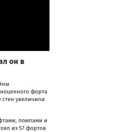
л он в
ойны
лноценного форта
у стен увеличили
фтами, помпами и
оял из 57 фортов