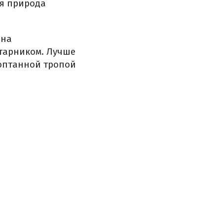
я природа
 на
старником. Лучше
топтанной тропой