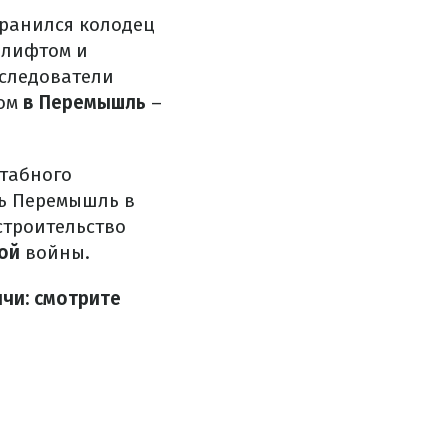
хранился колодец
 лифтом и
сследователи
дом
в Перемышль
–
штабного
ть Перемышль в
строительство
вой
войны.
чи: смотрите