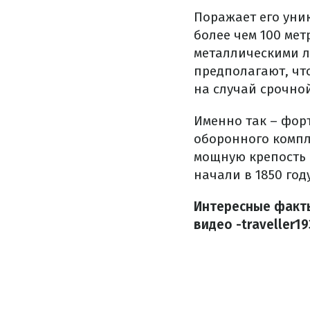
Поражает его уни
более чем 100 ме
металлическими ле
предполагают, чт
на случай срочно
Именно так – фор
оборонного компл
мощную крепость в
начали в 1850 го
Интересные факт
видео -traveller19