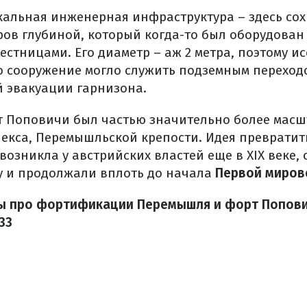
кальная инженерная инфраструктура – здесь со
тров глубиной, который когда-то был оборудован
стницами. Его диаметр – аж 2 метра, поэтому и
о сооружение могло служить подземным перехо
й эвакуации гарнизона.
т Поповичи был частью значительно более мас
екса, Перемышльской крепости. Идея преврати
озникла у австрийских властей еще в XIX веке, 
ду и продолжали вплоть до начала
Первой миро
ы про фортификации Перемышля и форт Попови
33