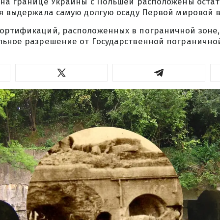
 на границе Украины с Польшей расположены оста
ая выдержала самую долгую осаду Первой мировой 
ортификаций, расположенных в пограничной зоне,
льное разрешение от Государственной погранично