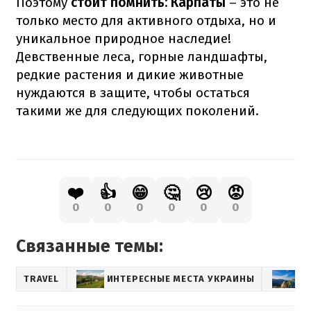
Поэтому
стоит помнить: Карпаты
– это не
только место для активного отдыха, но и
уникальное природное наследие!
Девственные леса, горные ландшафты,
редкие растения и дикие животные
нуждаются в защите, чтобы остаться
такими же для следующих поколений.
❤️
👍
😁
🤔
😢
😡
0
0
0
0
0
0
Связанные темы:
TRAVEL
ИНТЕРЕСНЫЕ МЕСТА УКРАИНЫ
О