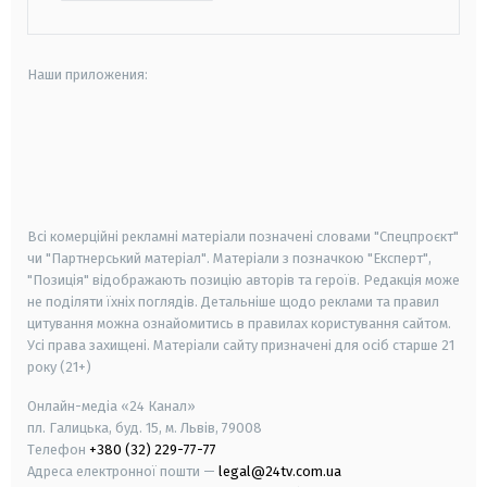
Наши приложения:
android
apple
smart tv
samsung smart tv
Всі комерційні рекламні матеріали позначені словами "Спецпроєкт"
чи "Партнерський матеріал". Матеріали з позначкою "Експерт",
"Позиція" відображають позицію авторів та героїв. Редакція може
не поділяти їхніх поглядів. Детальніше щодо реклами та правил
цитування можна ознайомитись в правилах користування сайтом.
Усі права захищені.
Матеріали сайту призначені для осіб старше
21
року (21+)
Онлайн-медіа «24 Канал»
пл. Галицька, буд. 15, м. Львів, 79008
Телефон
+380 (32) 229-77-77
Адреса електронної пошти —
legal@24tv.com.ua