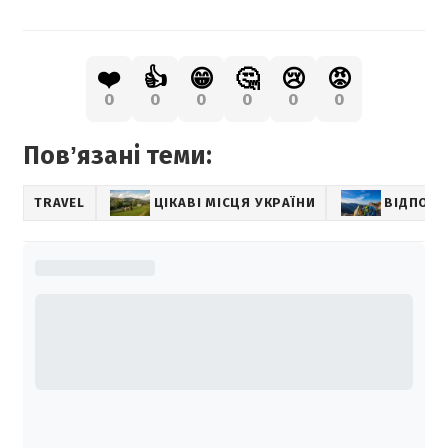
❤️
👍
😁
🤔
😢
😡
0
0
0
0
0
0
Повʼязані теми:
TRAVEL
ЦІКАВІ МІСЦЯ УКРАЇНИ
ВІДПОЧИ