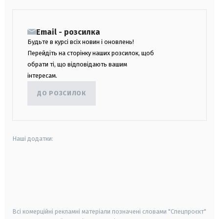
Email - розсилка
Будьте в курсі всіх новин і оновлень!
Перейдіть на сторінку наших розсилок, щоб
обрати ті, що відповідають вашим
інтересам.
ДО РОЗСИЛОК
Наші додатки:
android
apple
smart tv
samsung smart tv
Всі комерційні рекламні матеріали позначені словами "Спецпроєкт"