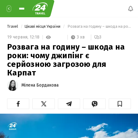
Travel
Цікаві місця України
 Розвага на годину – шкода на роки: чому джипінг є серйозною загрозою для Карпат 
3 хв
19 червня,
12:18
3
Розвага на годину – шкода на
роки: чому джипінг є
серйозною загрозою для
Карпат
Мілена Бордакова