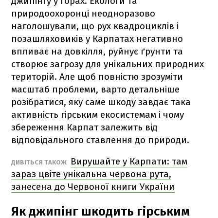
джипінгу у горах. Екологи та
природоохоронці неодноразово
наголошували, що рух квадроциклів і
позашляховиків у Карпатах негативно
впливає на довкілля, руйнує ґрунти та
створює загрозу для унікальних природних
територій. Але щоб повністю зрозуміти
масштаб проблеми, варто детальніше
розібратися, яку саме шкоду завдає така
активність гірським екосистемам і чому
збереження Карпат залежить від
відповідального ставлення до природи.
Вирушайте у Карпати: там
ДИВІТЬСЯ ТАКОЖ
зараз цвіте унікальна червона рута,
занесена до Червоної книги України
Як джипінг шкодить гірським