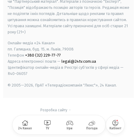
чи "Партнерський матеріал". Матеріали з позначкою "Експерт",
"Позиція" відображають позицію авторів та героїв. Редакція може
не поділяти їхніх поглядів. Детальніше щодо реклами та правил
цитування можна ознайомитись в правилах користування сайтом.
Усі права захищені.
Матеріали сайту призначені для осіб старше
21
року (21+)
Онлайн-медіа «24 Канал»
пл. Галицька, буд. 15, м. Львів, 79008
Телефон
+380 (32) 229-77-77
Адреса електронної пошти —
legal@24tv.com.ua
Ідентифікатор онлайн-медіа в Реєстрі суб'єктів у сфері медіа —
R40-06057
© 2005—2026,
ПрАТ «Телерадіокомпанія "Люкс"», 24 Канал.
Розробка сайту
-
24 Канал
TV
Ігри
Погода
Кабінет