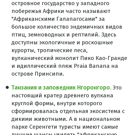
островное государство у западного
побережья Африки часто называют
"Африканскими Галапагосами" за
большое количество эндемичных видов
птиц, земноводных и рептилий. Здесь
доступны экологичные и роскошные
курорты, тропические леса,
вулканический монолит Пико Као-Гранде
и идиллический пляж Praia Banana на
острове Принсипи.
Танзания и заповедник Нгоронгоро.
Это
настоящий кратер древнего вулкана
круглой формы, внутри которого
сформировалась отдельная экосистема с
дикими животными. А в национальном
парке Серенгети туристы имеют самые
лучшие шансы увидеть "африканскую