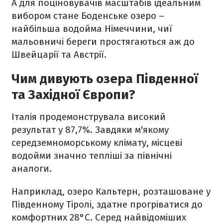
А для поціновувачів масштабів ідеальним
вибором стане Боденське озеро –
найбільша водойма Німеччини, чиї
мальовничі береги простягаються аж до
Швейцарії та Австрії.
Чим дивують озера Південної
та Західної Європи?
Італія продемонструвала високий
результат у 87,7%. Завдяки м'якому
середземноморському клімату, місцеві
водойми значно тепліші за північні
аналоги.
Наприклад, озеро Кальтерн, розташоване у
Південному Тіролі, здатне прогріватися до
комфортних 28°C. Серед найвідоміших