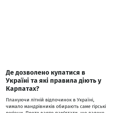
Де дозволено купатися в
Україні та які правила діють у
Карпатах?
Плануючи літній відпочинок в Україні,
чимало мандрівників обирають саме гірські
регіони. Проте варто пам'ятати, що далеко