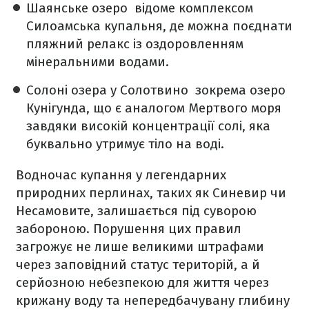
Шаянське озеро відоме комплексом
Силоамська купальня, де можна поєднати
пляжний релакс із оздоровленням
мінеральними водами.
Солоні озера у Солотвино зокрема озеро
Кунігунда, що є аналогом Мертвого моря
завдяки високій концентрації солі, яка
буквально утримує тіло на воді.
Водночас купання у легендарних
природних перлинах, таких як Синевир чи
Несамовите, залишається під суворою
забороною. Порушення цих правил
загрожує не лише великими штрафами
через заповідний статус територій, а й
серйозною небезпекою для життя через
крижану воду та непередбачувану глибину