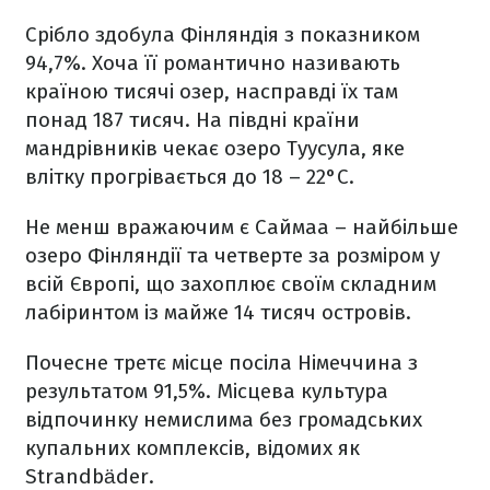
Срібло здобула Фінляндія з показником
94,7%. Хоча її романтично називають
країною тисячі озер, насправді їх там
понад 187 тисяч. На півдні країни
мандрівників чекає озеро Туусула, яке
влітку прогрівається до 18 – 22°C.
Не менш вражаючим є Саймаа – найбільше
озеро Фінляндії та четверте за розміром у
всій Європі, що захоплює своїм складним
лабіринтом із майже 14 тисяч островів.
Почесне третє місце посіла Німеччина з
результатом 91,5%. Місцева культура
відпочинку немислима без громадських
купальних комплексів, відомих як
Strandbäder.