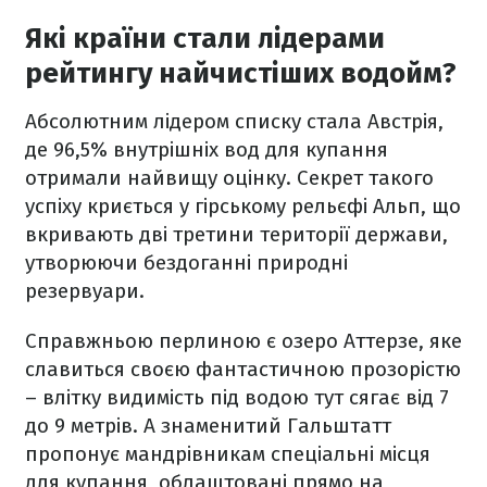
Які країни стали лідерами
рейтингу найчистіших водойм?
Абсолютним лідером списку стала Австрія,
де 96,5% внутрішніх вод для купання
отримали найвищу оцінку. Секрет такого
успіху криється у гірському рельєфі Альп, що
вкривають дві третини території держави,
утворюючи бездоганні природні
резервуари.
Справжньою перлиною є озеро Аттерзе, яке
славиться своєю фантастичною прозорістю
– влітку видимість під водою тут сягає від 7
до 9 метрів. А знаменитий Гальштатт
пропонує мандрівникам спеціальні місця
для купання, облаштовані прямо на