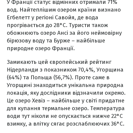
У Франції статус відмінних отримали 71%
вод. Найтеплішим озером країни визнано
Егбелетт у регіоні Савойя, де вода
прогрівається до 28°C. Туристи також
обожнюють озеро Ансі за його неймовірну
бірюзову воду та Бурже – найбільше
природне озеро Франції.
Замикають цей європейський рейтинг
Нідерланди з показником 70,4%, Угорщина
(64%) та Польща (56,7%). Проте саме в
Угорщині знаходиться унікальна природна
локація, яку дослідники відзначили окремо.
Це озеро Хевіз – найбільше у світі придатне
для купання термальне озеро. Температура
води тут ніколи не опускається нижче 22°C
взимку, а влітку сягає розслаблюючих 36°C.