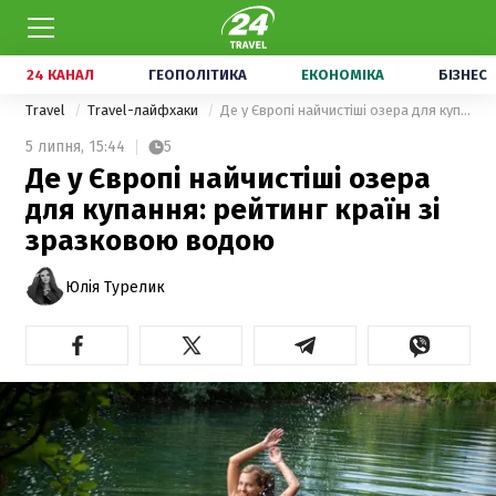
24 КАНАЛ
ГЕОПОЛІТИКА
ЕКОНОМІКА
БІЗНЕС
Travel
Travel-лайфхаки
Де у Європі найчистіші озера для купання: рейтинг країн зі зразковою водою
5 липня,
15:44
5
Де у Європі найчистіші озера
для купання: рейтинг країн зі
зразковою водою
Юлія Турелик