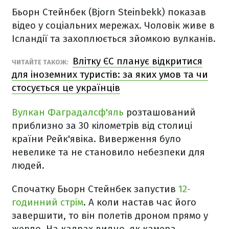
Бьорн Стейнбек (Bjorn Steinbekk) показав
відео у соціальних мережах. Чоловік живе в
Ісландії та захоплюється зйомкою вулканів.
Влітку ЄС планує відкритися
ЧИТАЙТЕ ТАКОЖ:
для іноземних туристів: за яких умов та чи
стосується це українців
Вулкан Фаградалсф'яль
розташований
приблизно за 30 кілометрів від столиці
країни Рейк'явіка. Виверження було
невелике та не становило небезпеки для
людей.
Спочатку Бьорн Стейнбек запустив
12-
годинний стрім
. А коли настав час його
завершити, то він полетів дроном прямо у
жерло. На кадрах видно, як камера