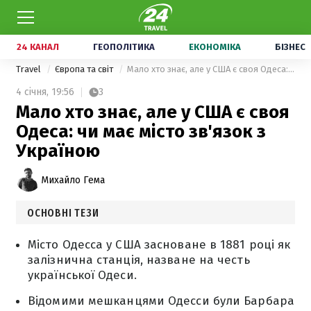
24 КАНАЛ
ГЕОПОЛІТИКА
ЕКОНОМІКА
БІЗНЕС
Travel
Європа та світ
Мало хто знає, але у США є своя Одеса: чи має місто зв'язок з Україною
4 січня,
19:56
3
Мало хто знає, але у США є своя
Одеса: чи має місто зв'язок з
Україною
Михайло Гема
ОСНОВНІ ТЕЗИ
Місто Одесса у США засноване в 1881 році як
залізнична станція, назване на честь
української Одеси.
Відомими мешканцями Одесси були Барбара