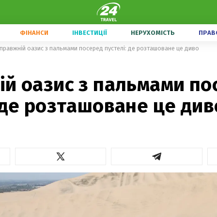
ФІНАНСИ
ІНВЕСТИЦІЇ
НЕРУХОМІСТЬ
ПРАВ
правжній оазис з пальмами посеред пустелі: де розташоване це диво
ій оазис з пальмами по
 де розташоване це див