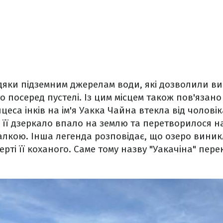
дяки підземним джерелам води, які дозволили ви
 посеред пустелі. Із цим місцем також пов'язано 
цеса інків на ім'я Уакка Чайна втекла від чолові
чі її дзеркало впало на землю та перетворилося н
алкою. Інша легенда розповідає, що озеро виникл
ерті її коханого. Саме тому назву "Уакачіна" пер
.