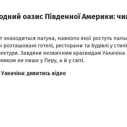
дний оазис Південної Америки: чи
ут знаходиться лагуна, навколо якої ростуть паль
 розташовані готелі, ресторани та будівлі у стилі
ітектури. Завдяки незвичним краєвидам Уакачіна
мком не лише у Перу, а й у світі.
 Уакачіна: дивитись відео