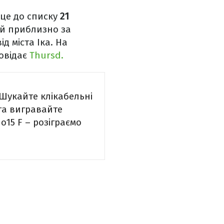
сце до списку
21
й приблизно за
ід міста Іка. На
овідає
Thursd.
 Шукайте клікабельні
та вигравайте
15 F – розіграємо