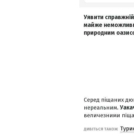
Уявити справжній
майже неможливим
природним оазисом
Серед піщаних дюн
нереальним.
Уака
величезними піща
Тури
ДИВІТЬСЯ ТАКОЖ