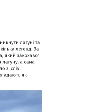
никнути лагуні та
кілька легенд. За
ка, який закохався
а лагуну, а сама
о зі сліз
екладають як