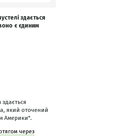
устелі здається
воно є єдиним
 здається
ка, який оточений
м Америки".
отягом через