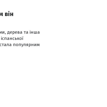
м він
ми, дерева та інша
 іспанської
 стала популярним