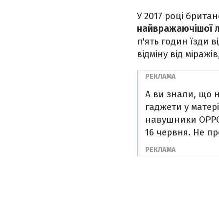
У 2017 році брита
найвражаючішої л
п'ять годин їзди ві
відміну від міражі
А ви знали, що 
гаджети у матер
навушники OPPO.
16 червня. Не пр