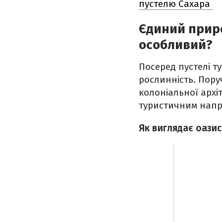
пустелю Сахара
Єдиний приро
особливий?
Посеред пустелі т
рослинність. Поруч
колоніальної арх
туристичним напря
Як виглядає оазис