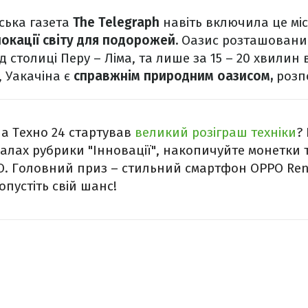
нська газета
The Telegraph
навіть включила це мі
окації світу для подорожей.
Оазис розташовани
д столиці Перу – Ліма, та лише за 15 – 20 хвилин в
в, Уакачіна є
справжнім природним оазисом,
розп
на Техно 24 стартував
великий розіграш техніки
?
іалах рубрики "Інновації", накопичуйте монетки 
 Головний приз – стильний смартфон ОРРО Reno
опустіть свій шанс!