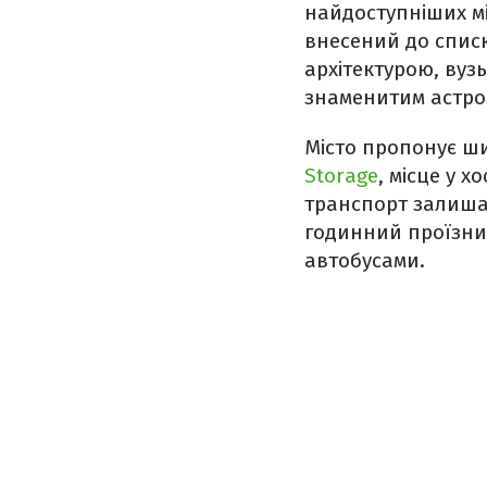
найдоступніших мі
внесений до спис
архітектурою, ву
знаменитим астр
Місто пропонує ш
Storage
, місце у 
транспорт залишає
годинний проїзни
автобусами.