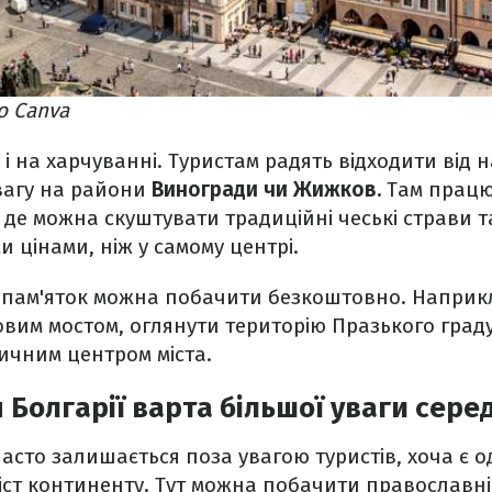
о Canva
 на харчуванні. Туристам радять відходити від
вагу на райони
Виногради чи Жижков.
Там працю
, де можна скуштувати традиційні чеські страви 
 цінами, ніж у самому центрі.
 пам'яток можна побачити безкоштовно. Наприк
вим мостом, оглянути територію Празького граду
ричним центром міста.
 Болгарії варта більшої уваги сере
часто залишається поза увагою туристів, хоча є о
ст континенту. Тут можна побачити православні 