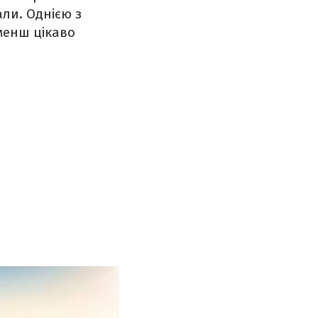
али. Однією з
 менш цікаво