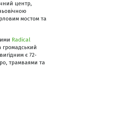
ичний центр,
ньовічною
арловим мостом та
ними
Radical
 а громадський
игідним є 72-
ро, трамваями та