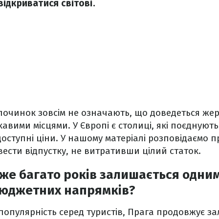
ідкриватися світові.
дпочинок зовсім не означають, що доведеться же
вими місцями. У Європі є столиці, які поєднують 
оступні ціни. У нашому матеріалі розповідаємо пр
ести відпустку, не витративши цілий статок.
же багато років залишається одним
юджетних напрямків?
опулярність серед туристів, Прага продовжує з