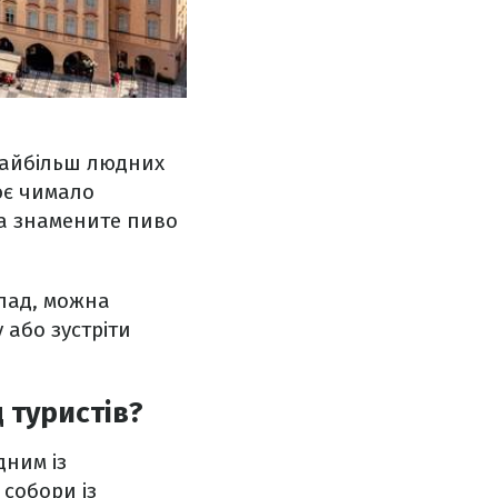
 найбільш людних
є чимало
та знамените пиво
лад, можна
 або зустріти
д туристів?
дним із
собори із