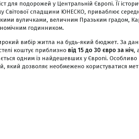
ст для подорожей у Центральній Європі. Її істор
ку Світової спадщини ЮНЕСКО, приваблює серед
зькими вуличками, величним Празьким градом, К
ономічним годинником.
ирокий вибір житла на будь-який бюджет. За да
хостелі коштує приблизно
від 15 до 30 євро за ніч
,
ться одним із найдешевших у Європі. Особливо в
й, який дозволяє необмежено користуватися мет