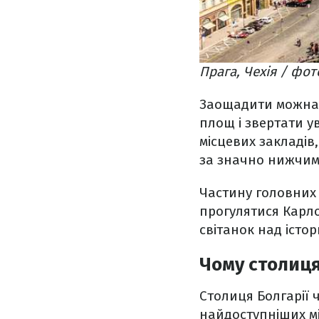
Прага, Чехія / фот
Заощадити можна і
площ і звертати у
місцевих закладів
за значно нижчими
Частину головних
прогулятися Карло
світанок над істо
Чому столиця
Столиця Болгарії 
найдоступніших мі