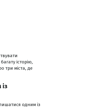
ртвувати
багату історію,
о три міста, де
 із
алишатися одним із