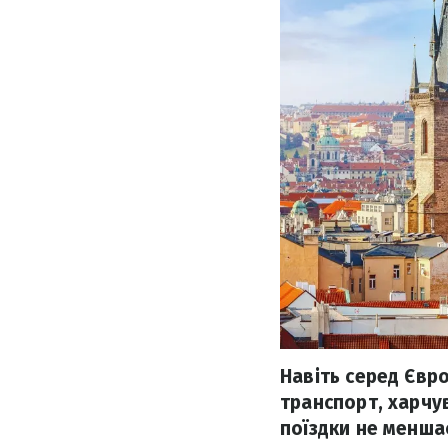
Навіть серед Євр
транспорт, харчу
поїздки не меншає