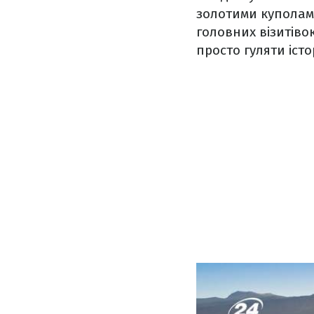
золотими куполами
головних візитівок
просто гуляти іст