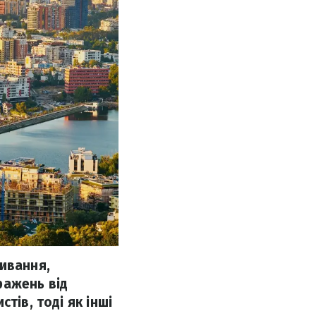
живання,
ражень від
тів, тоді як інші