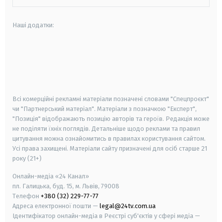
Наші додатки:
android
apple
smart tv
samsung smart tv
Всі комерційні рекламні матеріали позначені словами "Спецпроєкт"
чи "Партнерський матеріал". Матеріали з позначкою "Експерт",
"Позиція" відображають позицію авторів та героїв. Редакція може
не поділяти їхніх поглядів. Детальніше щодо реклами та правил
цитування можна ознайомитись в правилах користування сайтом.
Усі права захищені.
Матеріали сайту призначені для осіб старше
21
року (21+)
Онлайн-медіа «24 Канал»
пл. Галицька, буд. 15, м. Львів, 79008
Телефон
+380 (32) 229-77-77
Адреса електронної пошти —
legal@24tv.com.ua
Ідентифікатор онлайн-медіа в Реєстрі суб'єктів у сфері медіа —