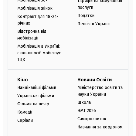
Мобілізація 50+
Тарифи на комунальні
послуги
Мобілізація жінок
Податки
Контракт для 18-24-
річних
Пенсія в Україні
Відстрочка від
мобілізації
Мобілізація в Україні:
скільки осіб мобілізує
ТЦК
Кіно
Новини Освіти
Найцікавіші фільми
Міністерство освіти та
науки України
Українські фільми
Школа
Фільми на вечір
НМТ 2026
Комедії
Саморозвиток
Серіали
Навчання за кордоном