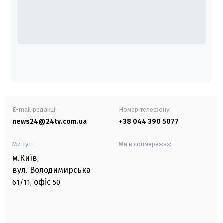
E-mail редакції
Номер телефону:
news24@24tv.com.ua
+38 044 390 5077
Ми тут:
Ми в соцмережах:
м.Київ
,
вул. Володимирська
офіс
61/11,
50