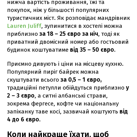
нижча вартість проживання, їжі та
покупок, ніж у більшості популярних
туристичних міст. Як розповідає мандрівник
Lauren Juliff
, зупинитися в хостелі можна
приблизно
за 18 – 25 євро за ніч
, тоді як
приватний двомісний номер або гостьовий
будинок коштуватиме
від 35 – 50 євро.
Приємно дивують і ціни на місцеву кухню.
Популярний пиріг байрек можна
скуштувати всього
за 0,5 – 1 євро,
традиційні петулли обійдуться приблизно
у
2 – 3 євро
, а ситні албанські страви,
зокрема фергесе, кофте чи національну
запіканку таве косі, зазвичай коштують
від
4 до 6 євро.
Коли найкраще їхати, щоб