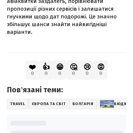
авіаквитки заздалегь, порівнювати
пропозиції різних сервісів і залишатися
гнучкими щодо дат подорожі. Це значно
збільшує шанси знайти найвигідніші
варіанти.
❤️
👍
😁
🤔
😢
😡
0
0
0
0
0
0
Повʼязані теми:
TRAVEL
ЄВРОПА ТА СВІТ
БОЛГАРІЯ
БЮДЖЕТ