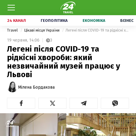
24 КАНАЛ
ГЕОПОЛІТИКА
ЕКОНОМІКА
БІЗНЕС
Travel
Цікаві місця України
Легені після COVID-19 та рідкісні хвороби: який незвичайний музей працює у Львові
19 червня,
14:06
3
Легені після COVID-19 та
рідкісні хвороби: який
незвичайний музей працює у
Львові
Мілена Бордакова