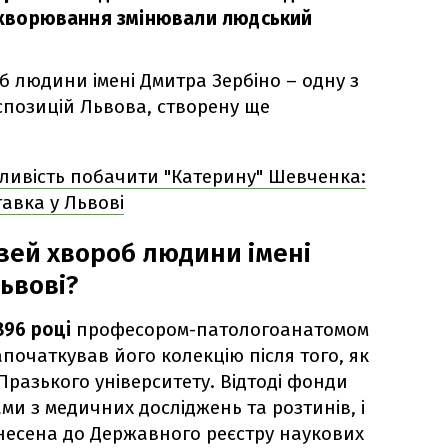
 захворювання змінювали людський
б людини імені Дмитра Зербіно – одну з
позицій Львова, створену ще
ливість побачити "Катерину" Шевченка:
авка у Львові
зей хвороб людини імені
ьвові?
96 році
професором-патологоанатомом
початкував його колекцію після того, як
Празького університету. Відтоді фонди
и з медичних досліджень та розтинів, і
внесена до Державного реєстру наукових