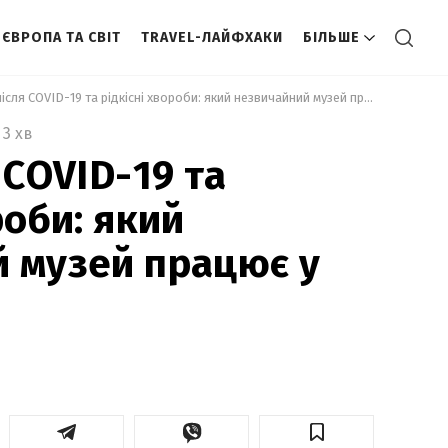
ЄВРОПА ТА СВІТ
TRAVEL-ЛАЙФХАКИ
БІЛЬШЕ
 Легені після COVID-19 та рідкісні хвороби: який незвичайний музей працює у Львові 
3 хв
 COVID-19 та
роби: який
 музей працює у