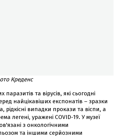
фото Креденс
х паразитів та вірусів, які сьогодні
еред найцікавіших експонатів – зразки
, рідкісні випадки прокази та віспи, а
ема легені, уражені COVID-19. У музеї
ов'язані з онкологічними
льозом та іншими серйозними