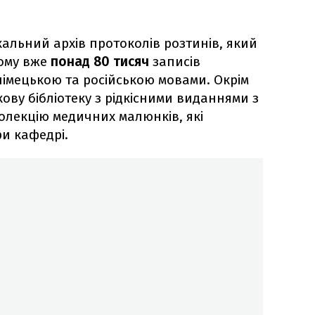
ікальний архів протоколів розтинів, який
ьому вже
понад 80 тисяч
записів
німецькою та російською мовами. Окрім
кову бібліотеку з рідкісними виданнями з
колекцію медичних малюнків, які
и кафедрі.