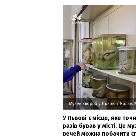
Музей хвороб у Львові
/ Колаж 2
У Львові є місце, яке точ
разів бував у місті. Це м
речей можна побачити сп