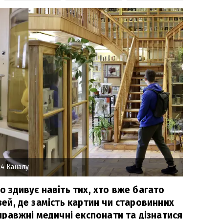
4 Каналу
но здивує навіть тих, хто вже багато
узей, де замість картин чи старовинних
равжні медичні експонати та дізнатися