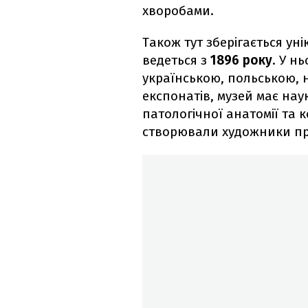
хворобами.
Також тут зберігається ун
ведеться з
1896 року
. У н
українською, польською, 
експонатів, музей має нау
патологічної анатомії та 
створювали художники пр