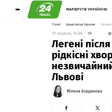
МАРШРУТИ УКРАЇНОЮ
Travel
Цікаві місця України
19 червня,
14:06
Легені після
рідкісні хво
незвичайний
Львові
Мілена Бордакова