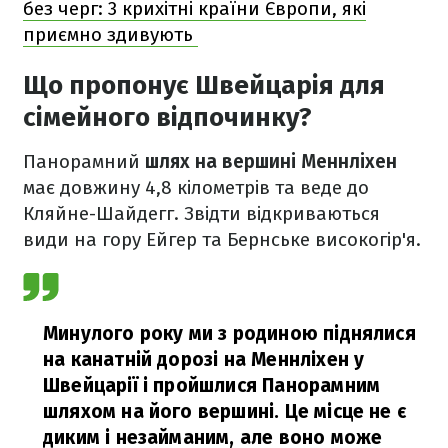
без черг: 3 крихітні країни Європи, які
приємно здивують
Що пропонує Швейцарія для
сімейного відпочинку?
Панорамний
шлях на вершині Меннліхен
має довжину 4,8 кілометрів та веде до
Кляйне-Шайдегг. Звідти відкриваються
види на гору Ейгер та Бернське високогір'я.
Минулого року ми з родиною піднялися
на канатній дорозі на Меннліхен у
Швейцарії і пройшлися Панорамним
шляхом на його вершині. Це місце не є
диким і незайманим, але воно може