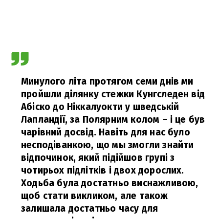
Минулого літа протягом семи днів ми
пройшли ділянку стежки Кунгследен від
Абіско до Ніккалуокти у шведській
Лапландії, за Полярним колом – і це був
чарівний досвід. Навіть для нас було
несподіванкою, що мы змогли знайти
відпочинок, який підійшов групі з
чотирьох підлітків і двох дорослих.
Ходьба була достатньо виснажливою,
щоб стати викликом, але також
залишала достатньо часу для