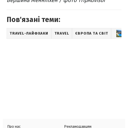
Вершина Меннліхен / фото TripAdvisor
Пов'язані теми:
TRAVEL-ЛАЙФХАКИ
TRAVEL
ЄВРОПА ТА СВІТ
Про нас
Рекламодавцям