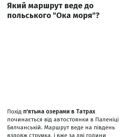
Який маршрут веде до
польського "Ока моря"?
Похід
п'ятьма озерами в Татрах
починається від автостоянки в Паленіці
Бялчанській. Маршрут веде на південь
вздовж струмка, і вже за дві години