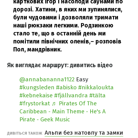
карткових ігор і насолоди саунами по
дорозі. Хатини, в яких ми зупинялися,
були чудовими і дозволяли тримати
наші рюкзаки легкими. Родзинкою
стало те, що в останній день ми
помітили північних оленів,
– розповів
Пол, мандрівник.
Як виглядає маршрут: дивитись відео
@annabananna1122
Easy
#kungsleden
#abisko
#nikkaloukta
#kebnekaise
#fjällvandra
#tälta
#frystorkat
♬ Pirates Of The
Caribbean - Main Theme - He's A
Pirate - Geek Music
Альпи без натовпу та замки
ДИВІТЬСЯ ТАКОЖ