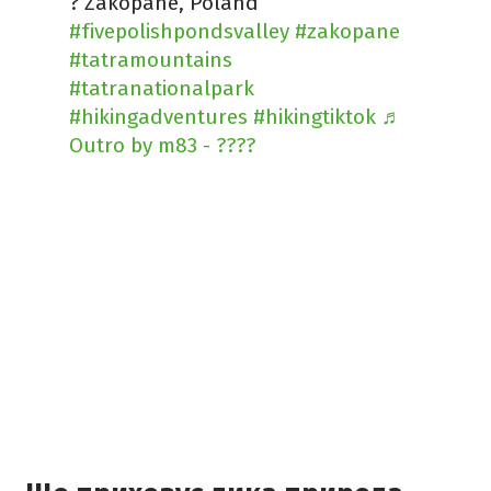
? Zakopane, Poland
#fivepolishpondsvalley
#zakopane
#tatramountains
#tatranationalpark
#hikingadventures
#hikingtiktok
♬
Outro by m83 - ????