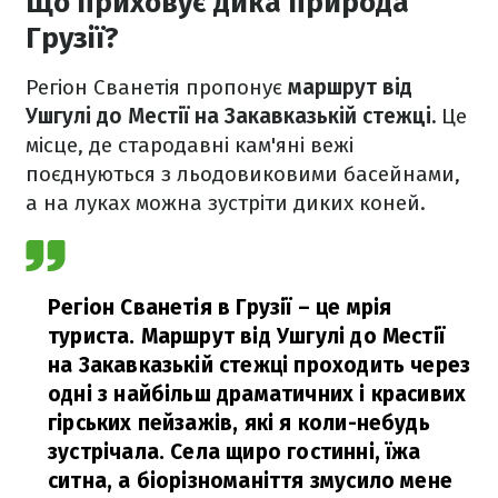
Що приховує дика природа
Грузії?
Регіон Сванетія пропонує
маршрут від
Ушгулі до Местії на Закавказькій стежці.
Це
місце, де стародавні кам'яні вежі
поєднуються з льодовиковими басейнами,
а на луках можна зустріти диких коней.
Регіон Сванетія в Грузії – це мрія
туриста. Маршрут від Ушгулі до Местії
на Закавказькій стежці проходить через
одні з найбільш драматичних і красивих
гірських пейзажів, які я коли-небудь
зустрічала. Села щиро гостинні, їжа
ситна, а біорізноманіття змусило мене