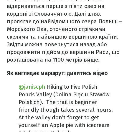
відкривається перше з п'яти озер на
кордоні зі Словаччиною. Далі шлях
пролягає до найвідомішого озера Польщі –
Морського Ока, оточеного стрімкими
скелями та найвищою вершиною країни.
Звідти можна повернутися назад або
продовжити підйом до вершини Риси, що
розташована на 1100 метрів вище.
Як виглядає маршрут: дивитись відео
@janiscph
Hiking to Five Polish
Ponds Valley (Dolina Pięciu Stawów
Polskich). ️ The trail is beginner
friendly though takes several hours.
At the valley don’t forget to get
yourself an Apple pie with icecream