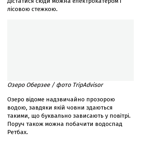
Дістатися сюди можна електрокатером і
лісовою стежкою.
Озеро Оберзее / фото TripAdvisor
Озеро відоме надзвичайно прозорою
водою, завдяки якій човни здаються
такими, що буквально зависають у повітрі.
Поруч також можна побачити водоспад
Ретбах.