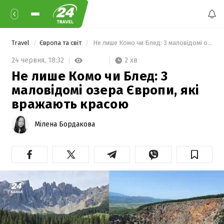
Travel
Європа та світ
 Не лише Комо чи Блед: 3 маловідомі озера Європи, які вражають красою 
2 хв
24 червня,
18:32
Не лише Комо чи Блед: 3
маловідомі озера Європи, які
вражають красою
Мілена Бордакова