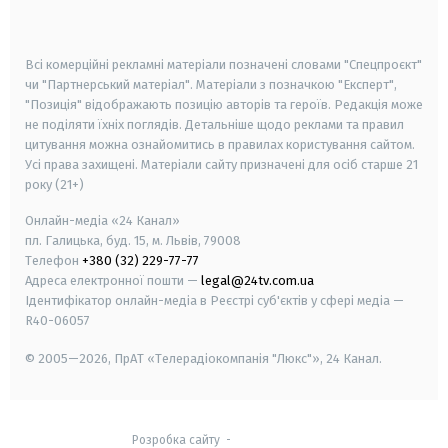
smart tv
samsung smart tv
Всі комерційні рекламні матеріали позначені словами "Спецпроєкт"
чи "Партнерський матеріал". Матеріали з позначкою "Експерт",
"Позиція" відображають позицію авторів та героїв. Редакція може
не поділяти їхніх поглядів. Детальніше щодо реклами та правил
цитування можна ознайомитись в правилах користування сайтом.
Усі права захищені.
Матеріали сайту призначені для осіб старше
21
року (21+)
Онлайн-медіа «24 Канал»
пл. Галицька, буд. 15, м. Львів, 79008
Телефон
+380 (32) 229-77-77
Адреса електронної пошти —
legal@24tv.com.ua
Ідентифікатор онлайн-медіа в Реєстрі суб'єктів у сфері медіа —
R40-06057
© 2005—2026,
ПрАТ «Телерадіокомпанія "Люкс"», 24 Канал.
Розробка сайту
-