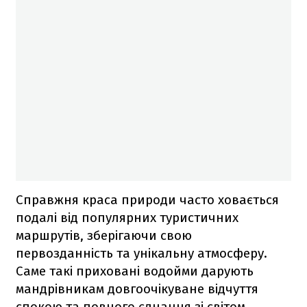
Справжня краса природи часто ховається
подалі від популярних туристичних
маршрутів, зберігаючи свою
первозданність та унікальну атмосферу.
Саме такі приховані водойми дарують
мандрівникам довгоочікуване відчуття
спокою та повного єднання зі світом,