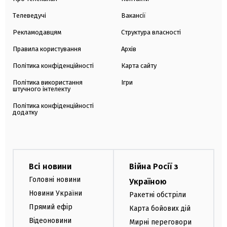
Телеведучі
Вакансії
Рекламодавцям
Структура власності
Правила користування
Архів
Політика конфіденційності
Карта сайту
Політика використання
Ігри
штучного інтелекту
Політика конфіденційності
додатку
Всі новини
Війна Росії з
Головні новини
Україною
Новини України
Ракетні обстріли
Прямий ефір
Карта бойових дій
Відеоновини
Мирні переговори