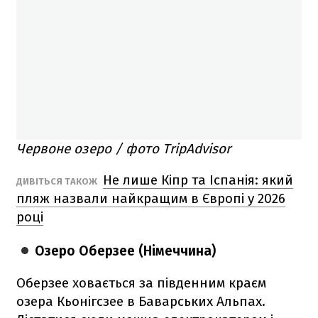
Червоне озеро / фото TripAdvisor
Не лише Кіпр та Іспанія: який
ДИВІТЬСЯ ТАКОЖ
пляж назвали найкращим в Європі у 2026
році
Озеро Оберзее (Німеччина)
Оберзее ховається за південним краєм
озера Кьонігсзее в Баварських Альпах.