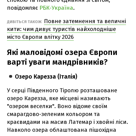
повідомляє
РБК-Україна
.
Повне затемнення та величні
ДИВІТЬСЯ ТАКОЖ
кити: чим дивує туристів найхолодніше
місто Європи влітку 2026
Які маловідомі озера Європи
варті уваги мандрівників?
Озеро Карезза (Італія)
У серці Південного Тіролю розташоване
озеро Карезза, яке місцеві називають
"озером веселки". Воно відоме своїм
смарагдово-зеленим кольором та
краєвидами на масив Латемар і хвойні ліси.
Навколо озера облаштована пішохідна