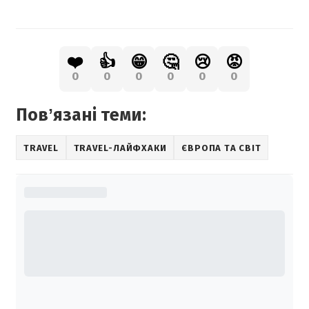
❤️
👍
😁
🤔
😢
😡
0
0
0
0
0
0
Повʼязані теми:
TRAVEL
TRAVEL-ЛАЙФХАКИ
ЄВРОПА ТА СВІТ