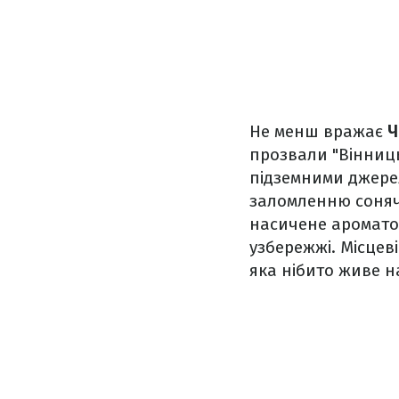
Не менш вражає
Ч
прозвали "Вінниц
підземними джерел
заломленню сонячн
насичене аромато
узбережжі. Місцев
яка нібито живе н