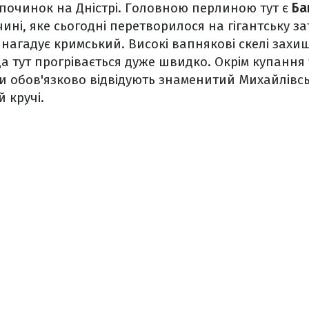
починок на Дністрі. Головною перлиною тут є
Ба
ині, яке сьогодні перетворилося на гігантську за
 нагадує кримський. Високі вапнякові скелі зах
ода тут прогрівається дуже швидко. Окрім купання
ти обов'язково відвідують знаменитий Михайлів
й кручі.