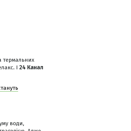
та термальних
елакс. І
24 Канал
стануть
уму води,
трагедією. Адже