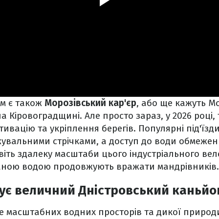
ем є також
Морозівський кар'єр
, або ще кажуть М
на Кіровоградщині. Але просто зараз, у 2026 році
ивацію та укріплення берегів. Популярні під'їзди
жувальними стрічками, а доступ до води обмежен
авіть здалеку масштаби цього індустріального вел
ною водою продовжують вражати мандрівників.
ує величний Дністровський каньйо
не масштабних водних просторів та дикої природ