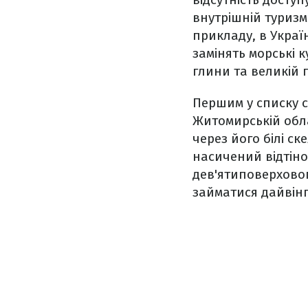
внутрішній туризм
прикладу, в Укра
замінять морські 
глини та великій
Першим у списку 
Житомирській обла
через його білі ск
насичений відтіно
дев'ятиповерховог
займатися дайвін