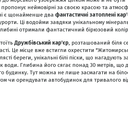
 пропонує неймовірні за своєю красою та атмос
їні є щонайменше два
фантастичні затоплені кар
курорти. Ці водойми завдяки унікальному мінерал
 глибині отримали фантастичний бірюзовий колі
стоїть
Дружбівський кар'єр
, розташований біля 
сті. Це місце вже встигли охрестити "Житомирс
елясті береги, унікальні білі піски, що нагадують з
к води. Глибина його сягає понад 30 метрів, що 
о будинку. Тут можна не лише засмагати на білос
гом чи орендувати автобудинок для тривалого ві