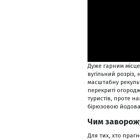
Дуже гарним місц
вугільний розріз, 
масштабну рекульт
перекриті огород
туристів, проте н
бірюзовою йодова
Чим заворож
Для тих, хто праг