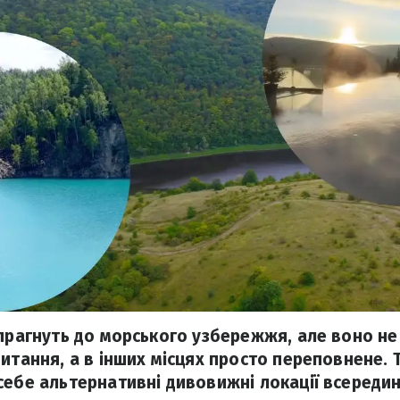
 прагнуть до морського узбережжя, але воно н
питання, а в інших місцях просто переповнене. 
себе альтернативні дивовижні локації всередині