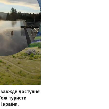
е завжди доступне
Тож туристи
 країни.