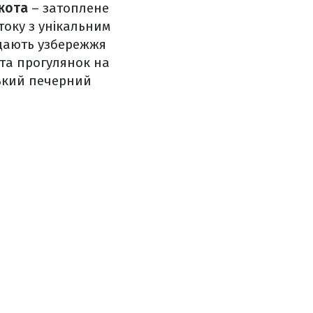
кота
– затоплене
току з унікальним
ищають узбережжя
 та прогулянок на
ський печерний