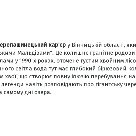
ерепашинецький кар'єр
у Вінницькій області, як
ькими Мальдівами". Це колишнє гранітне родови
ами у 1990-х роках, оточене густим хвойним ліс
ого світла вода тут має глибокий бірюзовий колі
м хвої, що створює повну ілюзію перебування на
і легенди навіть розповідають про гігантську че
а самому дні озера.