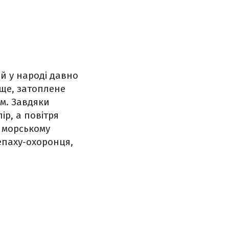
ий у народі давно
ще, затоплене
ом. Завдяки
р, а повітря
 морському
репаху-охоронця,