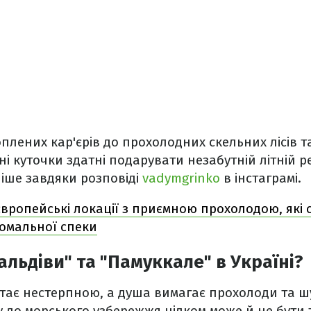
оплених кар'єрів до прохолодних скельних лісів 
ні куточки здатні подарувати незабутній літній р
іше завдяки розповіді
vadymgrinko
в інстаграмі.
європейські локації з приємною прохолодою, які 
номальної спеки
альдіви" та "Памуккале" в Україні?
стає нестерпною, а душа вимагає прохолоди та ш
пу до морського узбережжя цілком може й не бути 