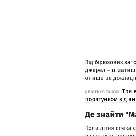
Від бірюзових зат
джерел – ці затиш
опише це докладн
Три 
ДИВІТЬСЯ ТАКОЖ
порятунком від а
Де знайти "М
Коли літня спека 
відсутність досту