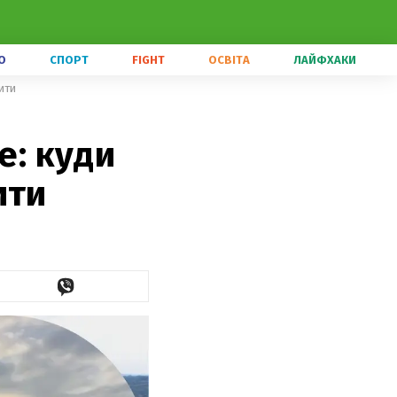
О
СПОРТ
FIGHT
ОСВІТА
ЛАЙФХАКИ
ити
е: куди
ити