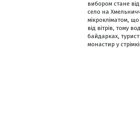
вибором стане від
село на Хмельничч
мікрокліматом, що
від вітрів, тому в
байдарках, турис
монастир у стрімкі