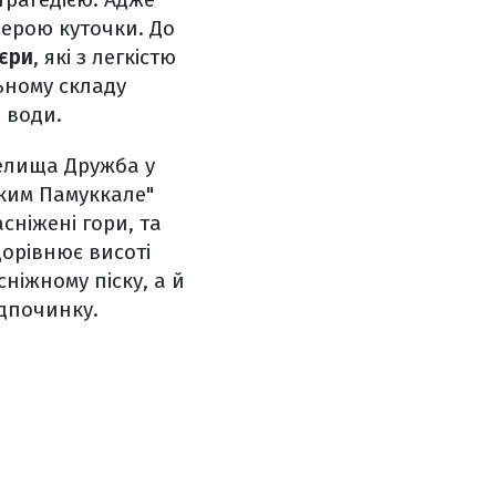
ферою куточки. До
'єри
, які з легкістю
ьному складу
р води.
селища Дружба у
ьким Памуккале"
асніжені гори, та
дорівнює висоті
ніжному піску, а й
дпочинку.