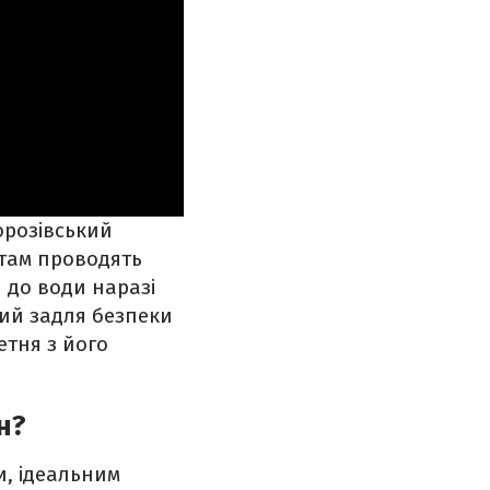
орозівський
, там проводять
 до води наразі
ий задля безпеки
етня з його
н?
и, ідеальним