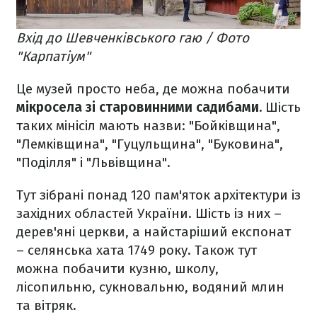
Вхід до Шевченківського гаю / Фото
"Карпатіум"
Це музей просто неба, де можна побачити
мікросела зі старовинними садибами.
Шість
таких мінісіл мають назви: "Бойківщина",
"Лемківщина", "Гуцульщина", "Буковина",
"Поділля" і "Львівщина".
Тут зібрані понад 120 пам'яток архітектури із
західних областей України. Шість із них –
дерев'яні церкви, а найстаріший експонат
– селянська хата 1749 року. Також тут
можна побачити кузню, школу,
лісопильню, сукновальню, водяний млин
та вітряк.