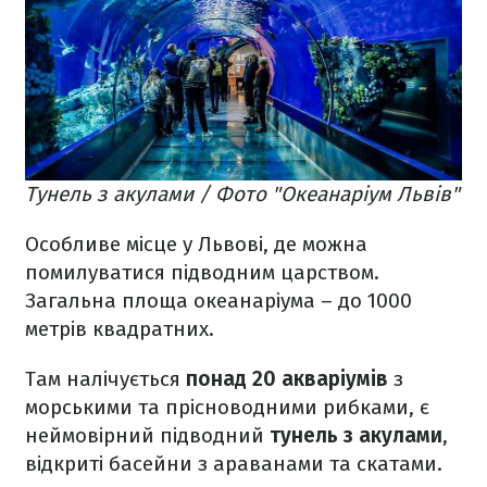
Тунель з акулами / Фото "Океанаріум Львів"
Особливе місце у Львові, де можна
помилуватися підводним царством.
Загальна площа океанаріума – до 1000
метрів квадратних.
Там налічується
понад 20 акваріумів
з
морськими та прісноводними рибками, є
неймовірний підводний
тунель з акулами
,
відкриті басейни з араванами та скатами.