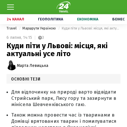
24 КАНАЛ
ГЕОПОЛІТИКА
ЕКОНОМІКА
БІЗНЕС
Travel
Маршрути Україною
Куди піти у Львові: місця, які актуальні усе літо
6 липня,
14:15
3
Куди піти у Львові: місця, які
актуальні усе літо
Марта Левицька
ОСНОВНІ ТЕЗИ
Для відпочинку на природі варто відвідати
Стрийський парк, Лису гору та зазирнути в
мінісела Шевченківського гаю.
Також можна провести час із тваринами в
Домівці врятованих тварин і помилуватися