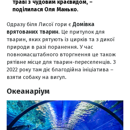
траві з чудовим краєвидом,
–
поділилася Оля Манько.
Одразу біля Лисої гори є
Домівка
врятованих тварин
. Це притулок для
тварин, яких рятують із цирків та з дикої
природи в разі поранення. У час
повномасштабного вторгнення це також
рятівне місце для тварин-переселенців. З
2022 року там діє благодійна ініціатива –
взяти собаку на вигул.
Океанаріум