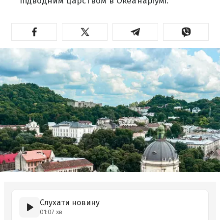
підводним царством в Океанаріумі.
Слухати новину
01:07 хв