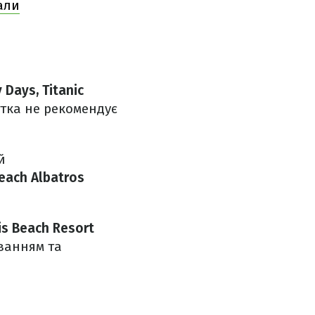
али
 Days, Titanic
ртка не рекомендує
й
each Albatros
is Beach Resort
ванням та