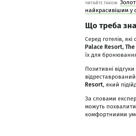
Золот
ЧИТАЙТЕ ТАКОЖ
найкрасивішим у с
Що треба знат
Серед готелів, я
Palace Resort, The
їх для бронюванн
Позитивні відгуки
відреставрований
Resort
, який піді
За словами експер
можуть похвалити
комфортниими умов