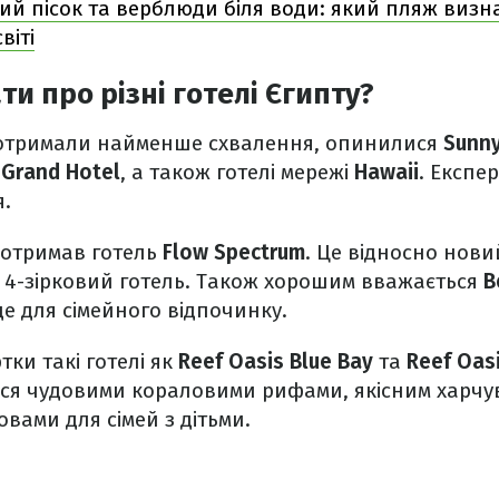
ий пісок та верблюди біля води: який пляж визн
віті
и про різні готелі Єгипту?
кі отримали найменше схвалення, опинилися
Sunny
 Grand Hotel
, а також готелі мережі
Hawaii
. Експе
я.
 отримав готель
Flow Spectrum
. Це відносно нови
 4-зірковий готель. Також хорошим вважається
B
йде для сімейного відпочинку.
тки такі готелі як
Reef Oasis Blue Bay
та
Reef Oas
ся чудовими кораловими рифами, якісним харчу
ами для сімей з дітьми.