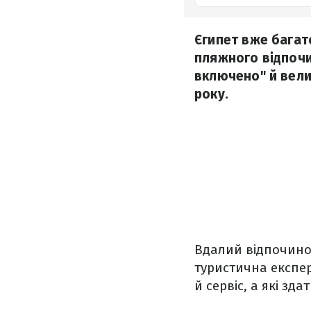
Єгипет вже багат
пляжного відпочи
включено" й вели
року.
Вдалий відпочинок
туристична експе
й сервіс, а які зд