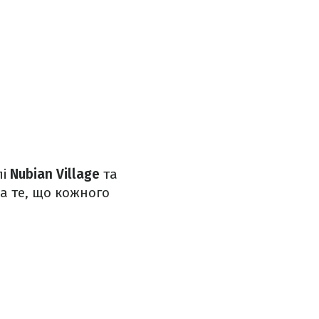
лі
Nubian Village
та
а те, що кожного