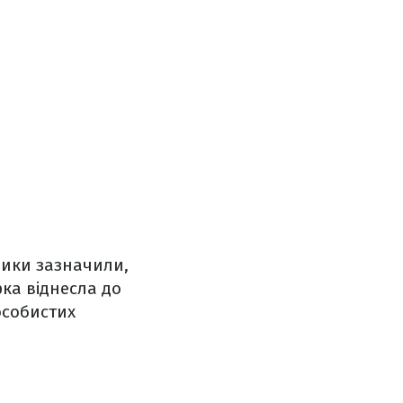
ники зазначили,
рка віднесла до
особистих