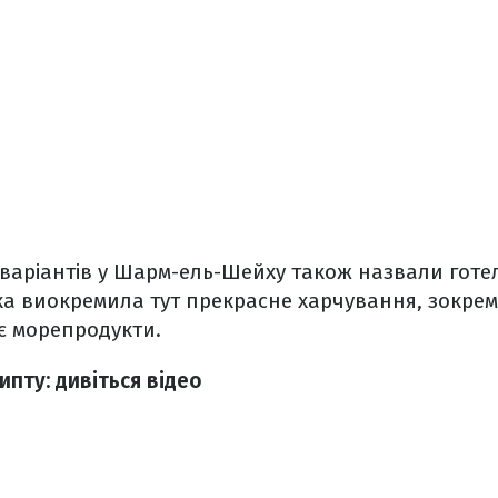
варіантів у Шарм-ель-Шейху також назвали готе
ка виокремила тут прекрасне харчування, зокрем
 є морепродукти.
гипту: дивіться відео