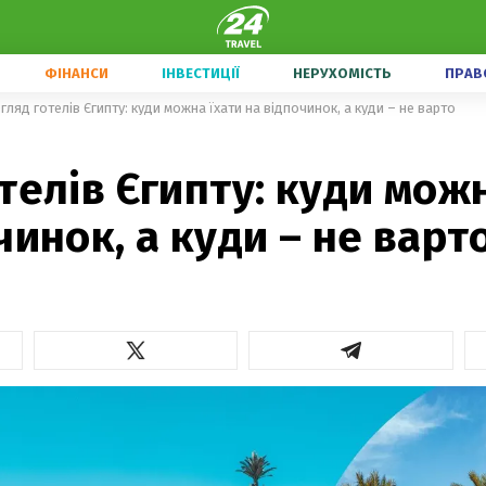
ФІНАНСИ
ІНВЕСТИЦІЇ
НЕРУХОМІСТЬ
ПРАВ
гляд готелів Єгипту: куди можна їхати на відпочинок, а куди – не варто
телів Єгипту: куди мож
чинок, а куди – не варт