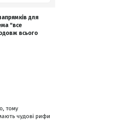
напрямків для
ема "все
родовж всього
ю, тому
і мають чудові рифи