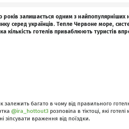
о років залишається одним з найпопулярніших 
нку серед українців. Тепле Червоне море, сист
ка кількість готелів приваблюють туристів вп
 залежить багато в чому від правильного готел
ртка
@ira_hottout3
розповіла в тіктоці, які готел
атні зіпсувати враження від поїздки.