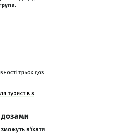
групи.
вності трьох доз
ля туристів з
а дозами
,
зможуть в'їхати