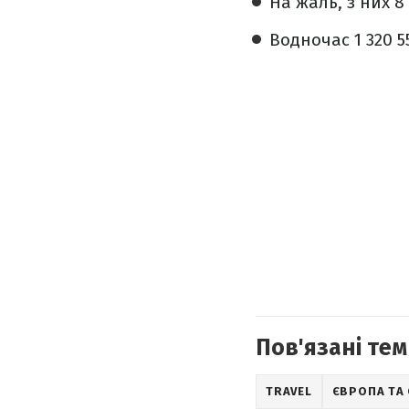
На жаль, з них 8
Водночас 1 320 5
Пов'язані тем
TRAVEL
ЄВРОПА ТА 