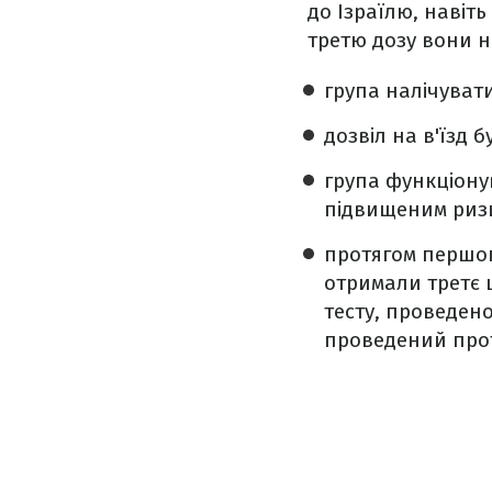
до Ізраїлю, навіть
третю дозу вони 
група налічувати
дозвіл на в'їзд 
група функціонув
підвищеним риз
протягом першого
отримали третє 
тесту, проведено
проведений прот