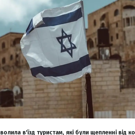
волила в'їзд туристам, які були щепленні від 