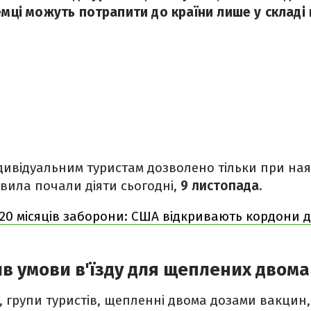
емці можуть потрапити до країни лише у складі 
ндивідуальним туристам дозволено тільки при ная
вила почали діяти сьогодні,
9 листопада
.
 20 місяців заборони: США відкривають кордони д
ив умови в'їзду для щеплених двом
а, групи туристів, щепленні двома дозами вакцин