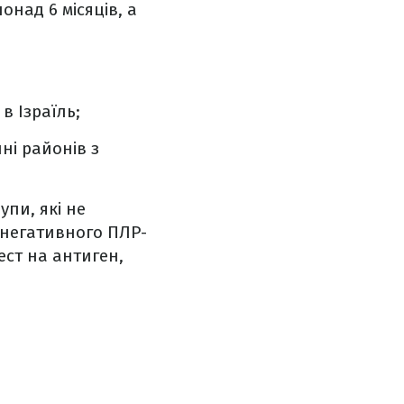
онад 6 місяців, а
в Ізраїль;
ні районів з
упи, які не
 негативного ПЛР-
ест на антиген,