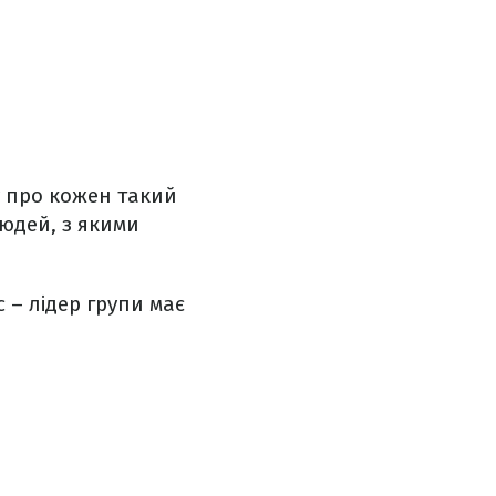
у про кожен такий
людей, з якими
 – лідер групи має