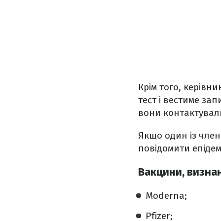
Крім того, керівн
тест і вестиме за
вони контактували,
Якщо один із член
повідомити епідем
Вакцини, визнан
Moderna;
Pfizer;