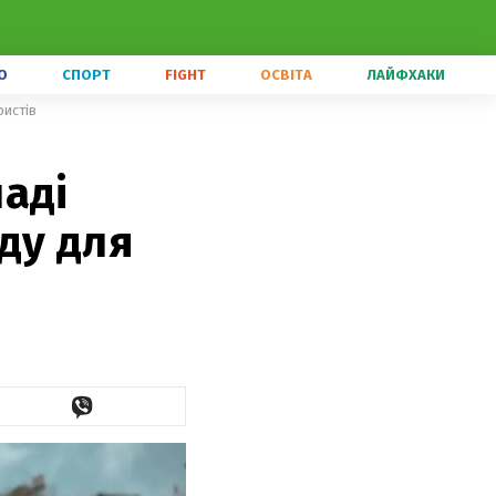
О
СПОРТ
FIGHT
ОСВІТА
ЛАЙФХАКИ
ристів
аді
зду для