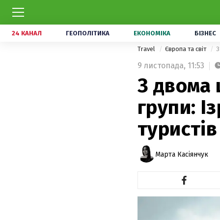
24 КАНАЛ
ГЕОПОЛІТИКА
ЕКОНОМІКА
БІЗНЕС
Travel
Європа та світ
З
9 листопада,
11:53
З двома
групи: І
туристів
Марта Касіянчук