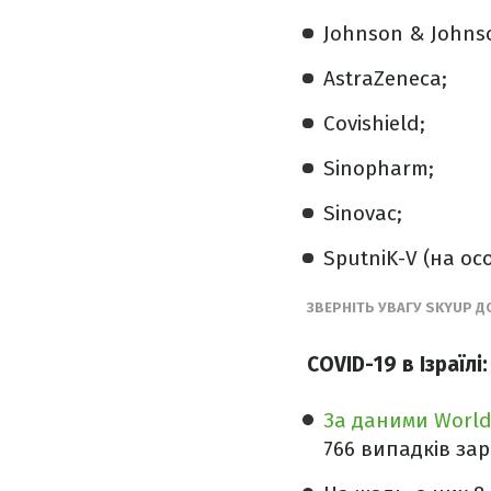
Johnson & Johnso
AstraZeneca;
Covishield;
Sinopharm;
Sinovac;
SputniK-V (на ос
ЗВЕРНІТЬ УВАГУ SKYUP 
COVID-19 в Ізраїлі:
За даними Worl
766 випадків за