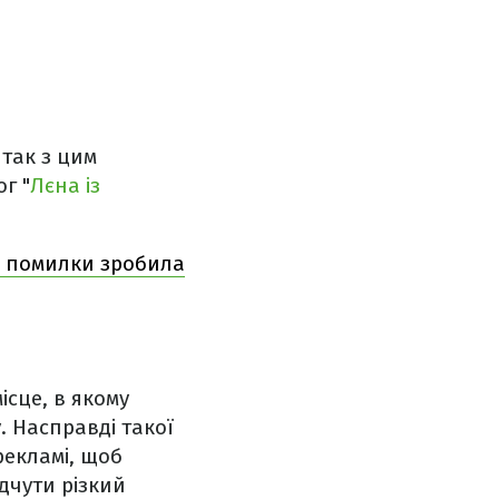
 так з цим
г "
Лєна із
кі помилки зробила
ісце, в якому
. Насправді такої
рекламі, щоб
дчути різкий