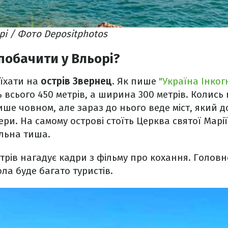
рі / Фото Depositphotos
побачити у Вльорі?
оїхати на
острів Звернец
. Як пише
"Україна Інког
 всього 450 метрів, а ширина 300 метрів. Колись
ше човном, але зараз до нього веде міст, який 
ри. На самому острові стоїть Церква святої Марії
альна тиша.
стрів нагадує кадри з фільму про кохання. Головн
ла буде багато туристів.