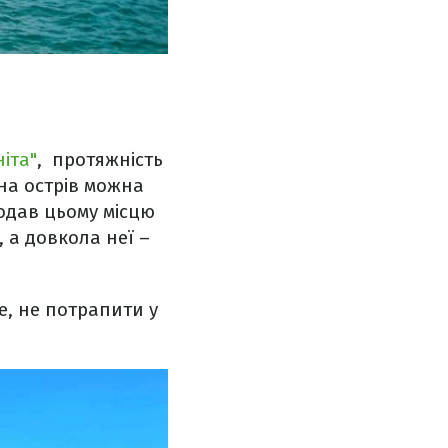
ніта"
, протяжність
 на острів можна
додав цьому місцю
, а довкола неї –
е, не потрапити у