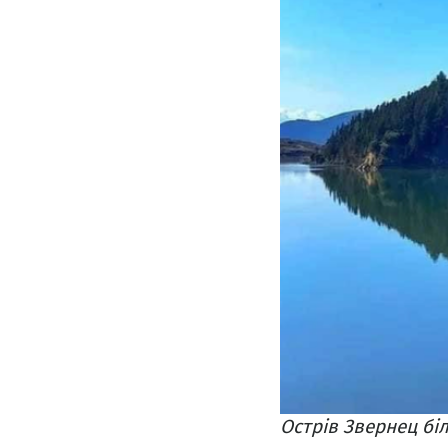
Острів Звернец біл