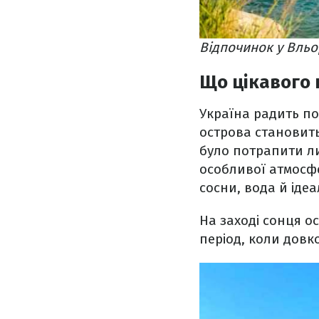
Відпочинок у Вльо
Що цікавого 
Україна радить п
острова становить
було потрапити ли
особливої атмосфе
сосни, вода й іде
На заході сонця о
період, коли довко