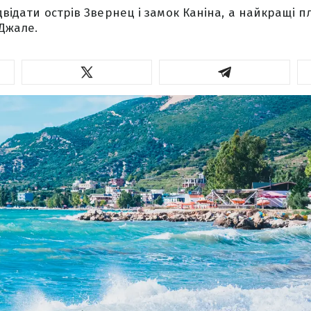
двідати острів Звернец і замок Каніна, а найкращі п
 Джале.