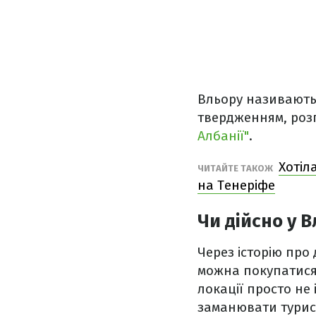
Вльору називають 
твердженням, розпо
Албанії"
.
Хотіл
ЧИТАЙТЕ ТАКОЖ
на Тенеріфе
Чи дійсно у 
Через історію про 
можна покупатися 
локації просто не
заманювати турист