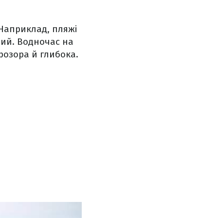
 Наприклад, пляжі
іший. Водночас на
прозора й глибока.