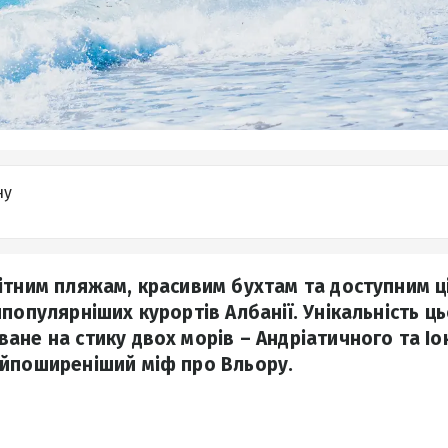
ну
ітним пляжам, красивим бухтам та доступним ц
популярніших курортів Албанії. Унікальність ць
ане на стику двох морів – Андріатичного та Іо
йпоширеніший міф про Вльору.