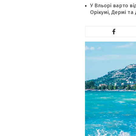
У Вльорі варто ві
Орікумі, Дермі та