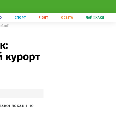
О
СПОРТ
FIGHT
ОСВІТА
ЛАЙФХАКИ
лбанії
к:
й курорт
акої локації не