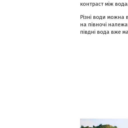
контраст між вода
Різні води можна в
на півночі належа
півдні вода вже м