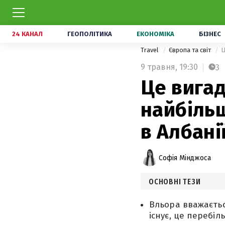
24 КАНАЛ
ГЕОПОЛІТИКА
ЕКОНОМІКА
БІЗНЕС
Travel
Європа та світ
Ц
9 травня,
19:30
3
Це вигад
найбіль
в Албані
Софія Мінджоса
ОСНОВНІ ТЕЗИ
Вльора вважається
існує, це перебіл