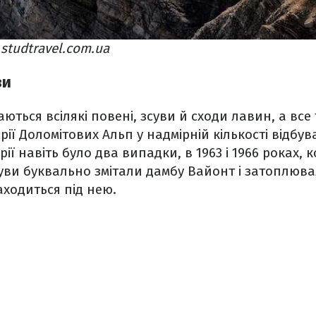
studtravel.com.ua
ви
аються всілякі повені, зсуви й сходи лавин, а все
рії Доломітових Альп у надмірній кількості відбу
торії навіть було два випадки, в 1963 і 1966 роках,
уви буквально змітали дамбу Вайонт і затоплюв
ходиться під нею.