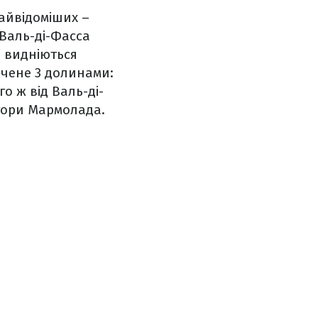
найвідоміших –
 Валь-ді-Фасса
о видніються
очене 3 долинами:
го ж від Валь-ді-
гори Мармолада.