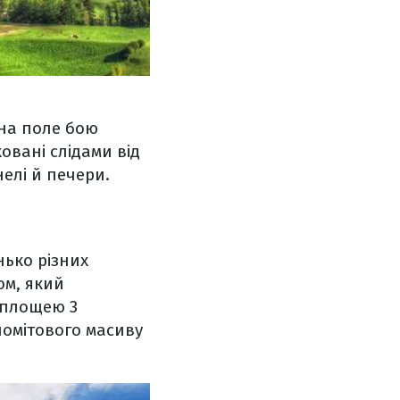
 на поле бою
ковані слідами від
елі й печери.
нько різних
ом, який
 площею 3
оломітового масиву