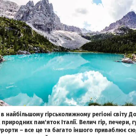
 в найбільшому гірськолижному регіоні світу Д
природних пам'яток Італії. Велич гір, печери, гус
курорти – все це та багато іншого приваблює сю