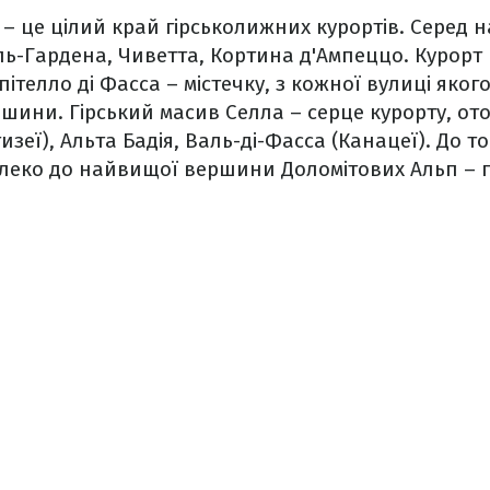
 – це цілий край гірськолижних курортів. Серед 
ль-Гардена, Чиветта, Кортина д'Ампеццо. Курорт
ітелло ді Фасса – містечку, з кожної вулиці яког
ершини. Гірський масив Селла – серце курорту, от
зеї), Альта Бадія, Валь-ді-Фасса (Канацеї). До то
алеко до найвищої вершини Доломітових Альп – 