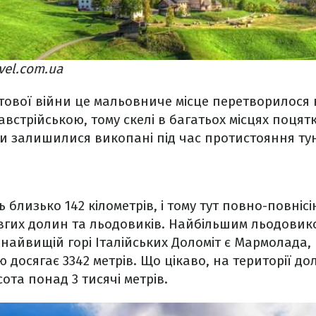
vel.com.ua
ітової війни це мальовниче місце перетворилося
з австрійською, тому скелі в багатьох місцях поцят
ди залишилися викопані під час протистояння тун
близько 142 кілометрів, і тому тут повно-повнісі
овгих долин та льодовиків. Найбільшим льодовик
найвищій горі Італійських Доломіт є Мармолада,
ю досягає 3342 метрів. Що цікаво, на території д
висота понад 3 тисячі метрів.