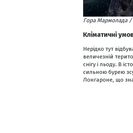
Гора Мармолада / 
Кліматичні умо
Нерідко тут відбув
величезній терито
снігу і льоду. В іс
сильною бурею зс
Лонгароне, що зна