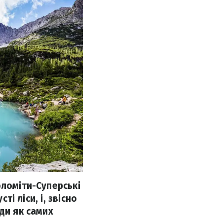
оломіти-Суперські
ті ліси, і, звісно
ди як самих