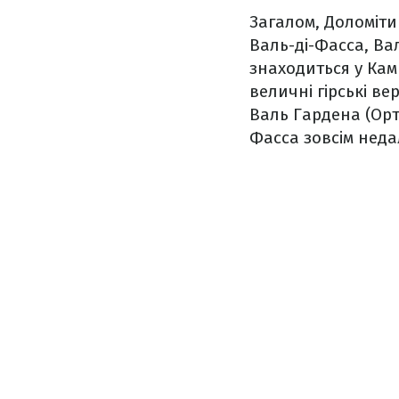
Загалом, Доломіти
Валь-ді-Фасса, Ва
знаходиться у Камп
величні гірські в
Валь Гардена (Орти
Фасса зовсім нед