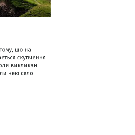
 тому, що на
вається скупчення
 коли викликані
али нею село