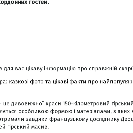
акордонних гостей.
в для вас цікаву інформацію про справжній скарб 
ра: казкові фото та цікаві факти про найпопуля
– це дивовижної краси 150-кілометровий гірський
няється особливою формою і матеріалами, з яких в
отримали завдяки французькому досліднику Деоду
ей гірський масив.