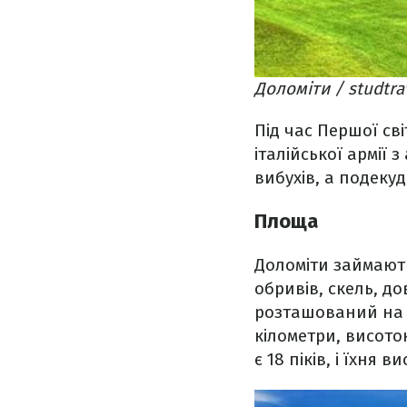
Доломіти / studtra
Під час Першої св
італійської армії 
вибухів, а подеку
Площа
Доломіти займають 
обривів, скель, д
розташований на 
кілометри, висото
є 18 піків, і їхня 