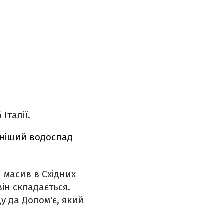
Італії.
рніший водоспад
 масив в Східних
ін складається.
 да Долом'є, який