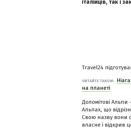
італійців, так і з
Travel24 підготува
Ніага
ЧИТАЙТЕ ТАКОЖ:
на планеті
Доломітові Альпи 
Альпах, що відріз
Свою назву вони 
власне і відкрив ц