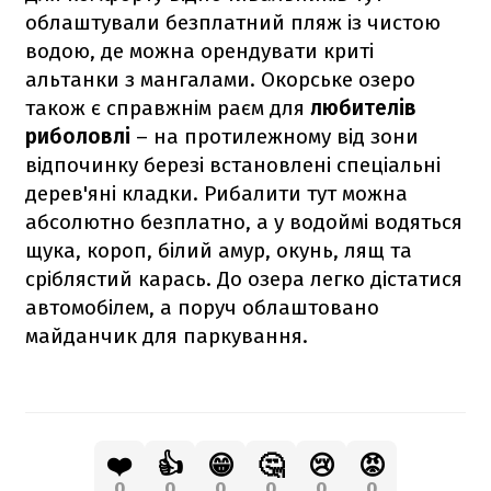
облаштували безплатний пляж із чистою
водою, де можна орендувати криті
альтанки з мангалами. Окорське озеро
також є справжнім раєм для
любителів
риболовлі
– на протилежному від зони
відпочинку березі встановлені спеціальні
дерев'яні кладки. Рибалити тут можна
абсолютно безплатно, а у водоймі водяться
щука, короп, білий амур, окунь, лящ та
сріблястий карась. До озера легко дістатися
автомобілем, а поруч облаштовано
майданчик для паркування.
❤️
👍
😁
🤔
😢
😡
0
0
0
0
0
0