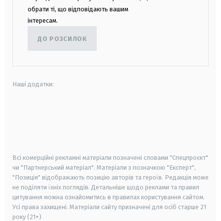
обрати ті, що відповідають вашим
інтересам.
ДО РОЗСИЛОК
Наші додатки:
android
apple
smart tv
samsung smart tv
Всі комерційні рекламні матеріали позначені словами "Спецпроєкт"
чи "Партнерський матеріал". Матеріали з позначкою "Експерт",
"Позиція" відображають позицію авторів та героїв. Редакція може
не поділяти їхніх поглядів. Детальніше щодо реклами та правил
цитування можна ознайомитись в правилах користування сайтом.
Усі права захищені.
Матеріали сайту призначені для осіб старше
21
року (21+)