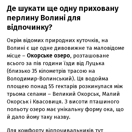
Де шукати ще одну приховану
перлину Волині для
відпочинку?
Окрім відомих природних куточків, на
Волині є ще одне дивовижне та маловідоме
місце –
Окорське озеро
, розташоване
всього за пів години їзди від Луцька
(близько 35 кілометрів трасою на
Володимир-Волинський). Ця водойма
площею понад 55 гектарів розкинулася між
трьома селами – Великий Окорськ, Малий
Окорськ і Квасовиця. З висоти пташиного
польоту озеро має унікальну форму ока, що
й дало йому таку назву.
Для комфорту відпочивальників тут