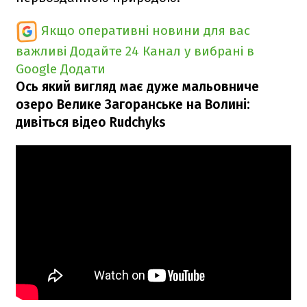
Якщо оперативні новини для вас
важливі
Додайте 24 Канал у вибрані в
Google
Додати
Ось який вигляд має дуже мальовниче
озеро Велике Загоранське на Волині:
дивіться відео Rudchyks