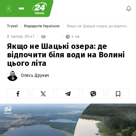
Travel
Маршрути Україною
 Якщо не Шацькі озера: де відпочити біля води на Волині цього літа 
4 хв
8 липня,
05:47
Якщо не Шацькі озера: де
відпочити біля води на Волині
цього літа
Олесь Друкач