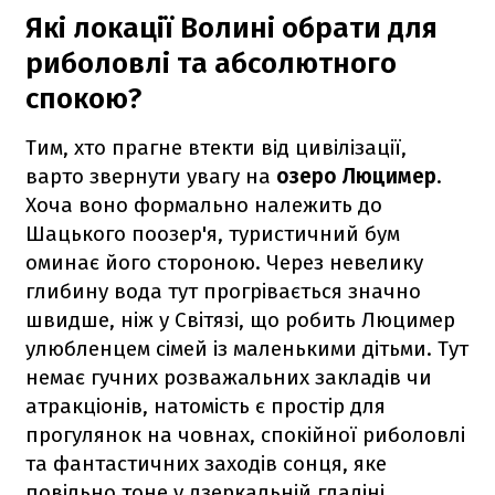
Які локації Волині обрати для
риболовлі та абсолютного
спокою?
Тим, хто прагне втекти від цивілізації,
варто звернути увагу на
озеро Люцимер
.
Хоча воно формально належить до
Шацького поозер'я, туристичний бум
оминає його стороною. Через невелику
глибину вода тут прогрівається значно
швидше, ніж у Світязі, що робить Люцимер
улюбленцем сімей із маленькими дітьми. Тут
немає гучних розважальних закладів чи
атракціонів, натомість є простір для
прогулянок на човнах, спокійної риболовлі
та фантастичних заходів сонця, яке
повільно тоне у дзеркальній гладіні.