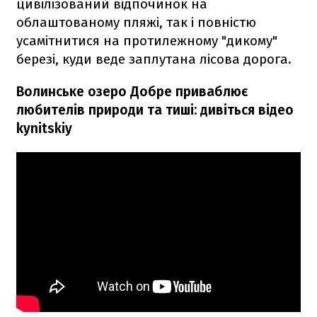
цивілізований відпочинок на
облаштованому пляжі, так і повністю
усамітнитися на протилежному "дикому"
березі, куди веде заплутана лісова дорога.
Волинське озеро Добре приваблює
любителів природи та тиші: дивіться відео
kynitskiy