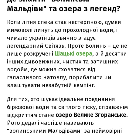
Мальдіви" та озера з легенд?
Коли літня спека стає нестерпною, думки
мимоволі линуть до прохолодної води, і
чимало українців звично згадує
легендарний Світязь. Проте Волинь – це не
лише розкручені
Шацькі озера
, а й десятки
інших дивовижних, чистих та затишних
водойм, де можна сховатися від
галасливого натовпу, порибалити чи
влаштувати незабутній кемпінг.
Для тих, хто шукає ідеальне поєднання
бірюзової води та світлого піску, справжнім
відкриттям стане
озеро Велике Згоранське
.
Його дедалі частіше називають
"волинськими Мальдівами" за неймовірні