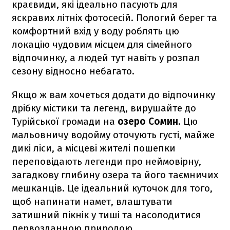
краєвиди, які ідеально пасують для
яскравих літніх фотосесій. Пологий берег та
комфортний вхід у воду роблять цю
локацію чудовим місцем для сімейного
відпочинку, а людей тут навіть у розпал
сезону відносно небагато.
Якщо ж вам хочеться додати до відпочинку
дрібку містики та легенд, вирушайте до
Турійської громади на
озеро Сомин
. Цю
мальовничу водойму оточують густі, майже
дикі ліси, а місцеві жителі пошепки
переповідають легенди про неймовірну,
загадкову глибину озера та його таємничих
мешканців. Це ідеальний куточок для того,
щоб напинати намет, влаштувати
затишний пікнік у тиші та насолодитися
первозданною природою.