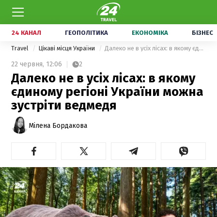
24 КАНАЛ
ГЕОПОЛІТИКА
ЕКОНОМІКА
БІЗНЕС
Travel
Цікаві місця України
Далеко не в усіх лісах: в якому єдиному регіоні України можна зустріти ведмедя
22 червня,
12:06
2
Далеко не в усіх лісах: в якому
єдиному регіоні України можна
зустріти ведмедя
Мілена Бордакова