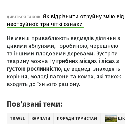
Як відрізнити отруйну змію від
ДИВІТЬСЯ ТАКОЖ
неотруйної: три чіткі ознаки
Не менш приваблюють ведмедів ділянки з
дикими яблунями, горобиною, черешнею
та іншими плодовими деревами. Зустріти
тварину можна і у
грибних місцях і лісах з
густою рослинністю,
де ведмеді знаходять
коріння, молоді пагони та комах, які також
входять до їхнього раціону.
Пов'язані теми:
TRAVEL
КАРПАТИ
ПОРАДИ ТУРИСТАМ
ЦІКАВ