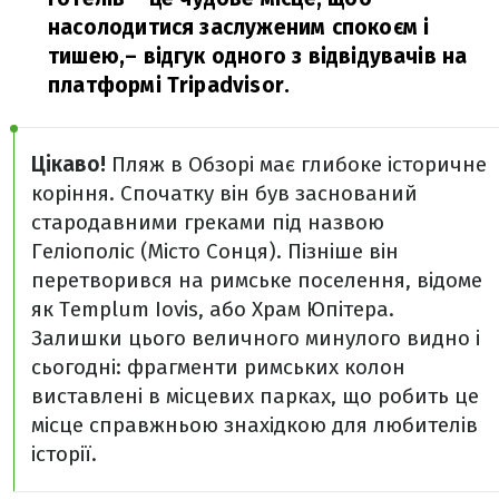
насолодитися заслуженим спокоєм і
тишею,
– відгук одного з відвідувачів на
платформі Tripadvisor.
Цікаво!
Пляж в Обзорі має глибоке історичне
коріння. Спочатку він був заснований
стародавними греками під назвою
Геліополіс (Місто Сонця). Пізніше він
перетворився на римське поселення, відоме
як Templum Iovis, або Храм Юпітера.
Залишки цього величного минулого видно і
сьогодні: фрагменти римських колон
виставлені в місцевих парках, що робить це
місце справжньою знахідкою для любителів
історії.