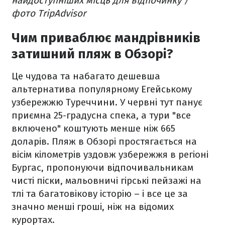
найдоступніших місць для відпочинку /
фото TripAdvisor
Чим приваблює мандрівників
затишний пляж в Обзорі?
Це чудова та набагато дешевша
альтернатива популярному Егейському
узбережжю Туреччини. У червні тут панує
приємна 25-градусна спека, а тури "все
включено" коштують менше ніж 665
доларів. Пляж в Обзорі простягається на
вісім кілометрів уздовж узбережжя в регіоні
Бургас, пропонуючи відпочивальникам
чисті піски, мальовничі гірські пейзажі на
тлі та багатовікову історію – і все це за
значно менші гроші, ніж на відомих
курортах.