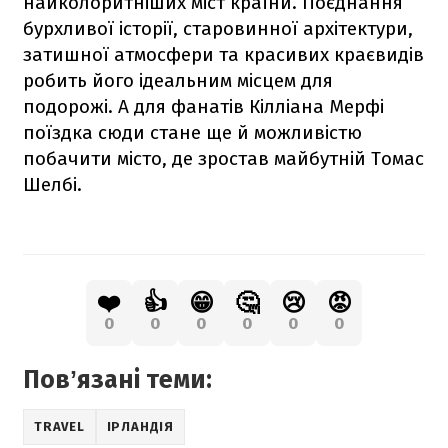
найколоритніших міст країни. Поєднання
бурхливої історії, старовинної архітектури,
затишної атмосфери та красивих краєвидів
робить його ідеальним місцем для
подорожі. А для фанатів Кілліана Мерфі
поїздка сюди стане ще й можливістю
побачити місто, де зростав майбутній Томас
Шелбі.
❤️
👍
😁
🤔
😢
😡
0
0
0
0
0
0
Повʼязані теми:
TRAVEL
ІРЛАНДІЯ