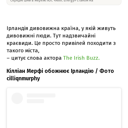
Середні ціни в мережі АЗС «Amic Energy» станом на
Ірландія дивовижна країна, у якій живуть
дивовижні люди. Тут надзвичайні
краєвиди. Це просто привілей походити з
такого міста,
– цитує слова актора
The Irish Buzz.
Кілліан Мерфі обожнює Ірландію / Фото
cilliqnmurphy