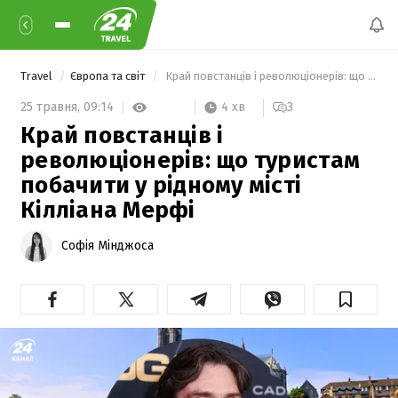
Travel
Європа та світ
 Край повстанців і революціонерів: що туристам побачити у рідному місті Кілліана Мерфі 
4 хв
25 травня,
09:14
3
Край повстанців і
революціонерів: що туристам
побачити у рідному місті
Кілліана Мерфі
Софія Мінджоса