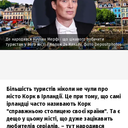
Де народився Кілліан Мерфі і що цікавого побачити
туристам у його місті
/ Колаж 24 Каналу, фото Depositphotos
Більшість туристів ніколи не чули про
місто Корк в Ірландії. Це при тому, що самі
ірландці часто називають Корк
"справжньою столицею своєї країни". Та є
дещо у цьому місті, що дуже зацікавить
любителів серіалів, – тут народився