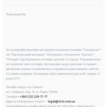
Наші додатки:
android
apple
smart tv
samsung smart tv
Всі комерційні рекламні матеріали позначені словами "Спецпроєкт"
чи "Партнерський матеріал". Матеріали з позначкою "Експерт",
"Позиція" відображають позицію авторів та героїв. Редакція може
не поділяти їхніх поглядів. Детальніше щодо реклами та правил
цитування можна ознайомитись в правилах користування сайтом.
Усі права захищені.
Матеріали сайту призначені для осіб старше
21
року (21+)
Онлайн-медіа «24 Канал»
пл. Галицька, буд. 15, м. Львів, 79008
Телефон
+380 (32) 229-77-77
Адреса електронної пошти —
legal@24tv.com.ua
Ідентифікатор онлайн-медіа в Реєстрі суб'єктів у сфері медіа —