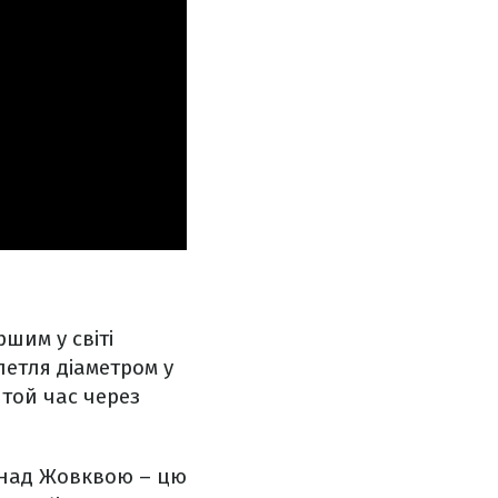
шим у світі
петля діаметром у
 той час через
к над Жовквою – цю