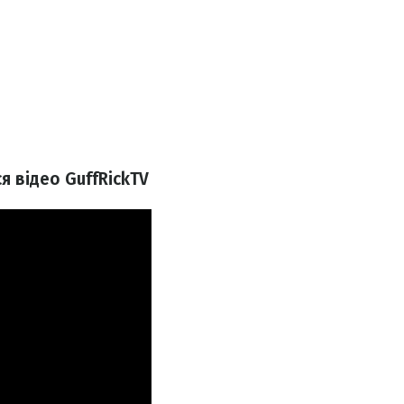
я відео GuffRickTV