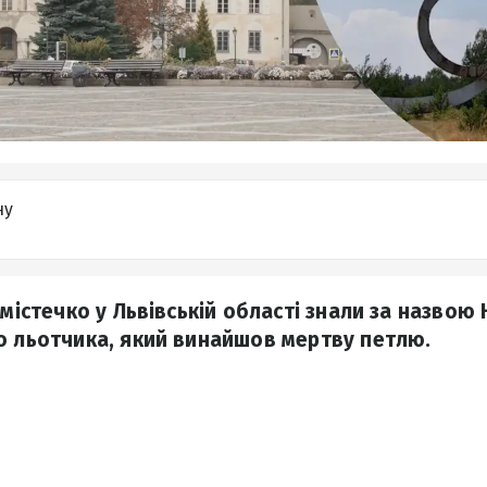
ну
 містечко у Львівській області знали за назвою
о льотчика, який винайшов мертву петлю.