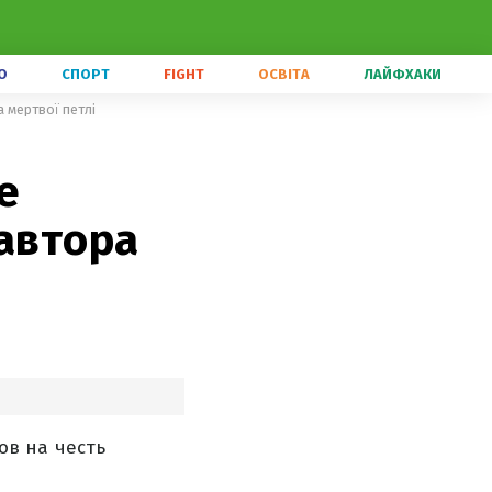
О
СПОРТ
FIGHT
ОСВІТА
ЛАЙФХАКИ
а мертвої петлі
е
 автора
ров на честь