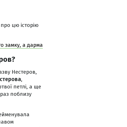
 про цю історію
о замку, а дарма
ров?
назву Нестеров,
стерова
,
твої петлі, а ще
краз поблизу
рейменувала
лавом