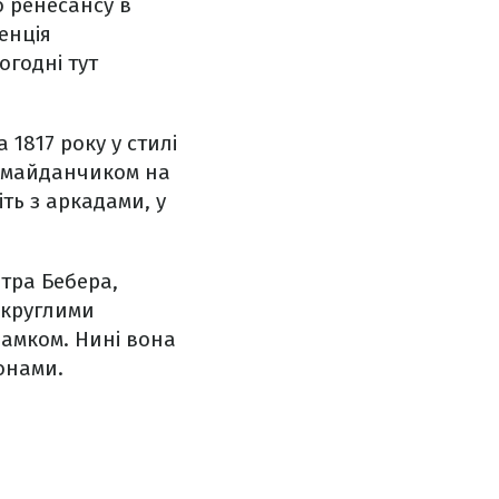
о ренесансу в
енція
огодні тут
 1817 року у стилі
м майданчиком на
ть з аркадами, у
тра Бебера,
2 круглими
замком. Нині вона
онами.