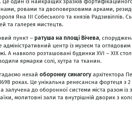
. Це один із найкращих зразків фортифікаційног
тіонами, ровами та двоповерховими арками, резид
роля Яна ІІІ Собеського та князів Радзивіллів. Сь
ей та галерея мистецтв.
овий пункт –
ратуша на площі Вічева
, споруджена
е адміністративний центр із музеєм та оглядови
і. А навколо розташовані будинки XVI – XIX столі
водили ярмарки солі, хутра та тканин.
згадаємо нехай
оборонну синагогу
архітектора Пе
 1698 роках. Це унікальна ренесансна фортеця з 
а залучена до оборонної системи міста разом із 
аїки, молитовні зали та внутрішній дворик з кол