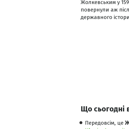
Жолкевським у 1597
повернули аж післ
державного істори
Що сьогодні 
Передовсім, це
Ж