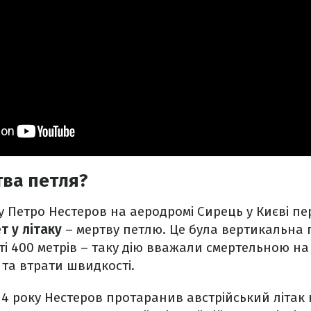
тва петля?
у Петро Нестеров на аеродромі Сирець у Києві пер
т у літаку
– мертву петлю. Це була вертикальна 
оті 400 метрів – таку дію вважали смертельною на
 та втрати швидкості.
914 року Нестеров протаранив австрійський літа