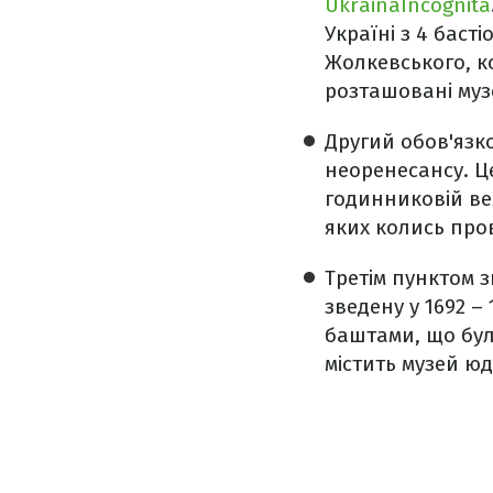
UkrainaIncognita
Україні з 4 бас
Жолкевського, ко
розташовані муз
Другий обов'язк
неоренесансу. Ц
годинниковій веж
яких колись про
Третім пунктом 
зведену у 1692 –
баштами, що бул
містить музей юд