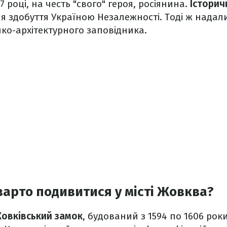
 році, на честь "свого" героя, росіянина.
Історич
я здобуття Україною Незалежності. Тоді ж надали
ко-архітектурного заповідника.
варто подивитися у місті Жовква?
овківський замок
, будований з 1594 по 1606 рок