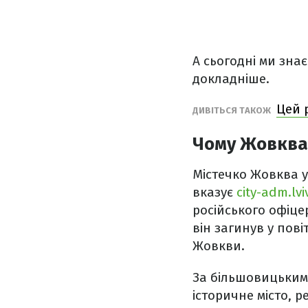
А сьогодні ми зна
докладніше.
Цей 
ДИВІТЬСЯ ТАКОЖ
Чому Жовква 
Містечко Жовква у 
вказує
city-adm.lvi
російського офіце
він загинув у пов
Жовкви.
За більшовицьким
історичне місто, 