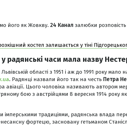
ємо його як Жовкву.
24 Канал
залюбки розповість
розкішний костел залишається у тіні Підгорецьког
у радянські часи мала назву Несте
Львівській області з 1951 і аж до 1991 року мало 
v.ua
. Радянці назвали його так на честь
Петра Не
ра авіації. Цього чоловіка називають автором мер
ітряному бою з австрійцями 8 вересня 1914 року я
и імперськими традиціями, радянська влада пе
ренесансну фортецю, засновану гетьманом Станіс