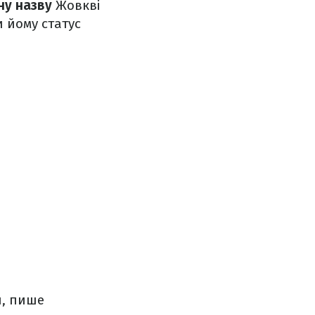
ну назву
Жовкві
 йому статус
и, пише