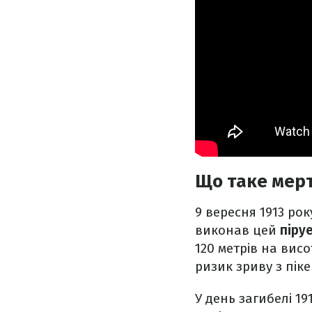
Що таке мер
9 вересня 1913 рок
виконав цей
піруе
120 метрів на вис
ризик зриву з піке
У день загибелі 1