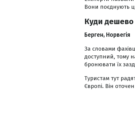
Вони поєднують цік
Куди дешево 
Берген, Норвегія
За словами фахівц
доступний, тому н
бронювати їх зазд
Туристам тут радя
Європі. Він оточе