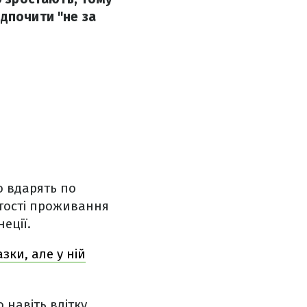
дпочити "не за
о вдарять по
ртості проживання
еції.
ки, але у ній
навіть влітку.