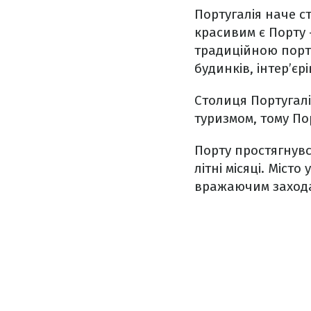
Португалія наче с
красивим є Порту 
традиційною порт
будинків, інтер’єр
Столиця Португалі
туризмом, тому По
Порту простягнувс
літні місяці. Міс
вражаючим заходам