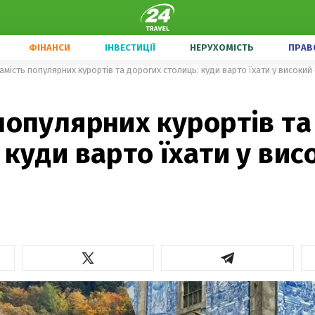
ФІНАНСИ
ІНВЕСТИЦІЇ
НЕРУХОМІСТЬ
ПРАВ
амість популярних курортів та дорогих столиць: куди варто їхати у високий
популярних курортів та
 куди варто їхати у вис