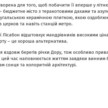
творена для того, щоб побачити її вперше у літн
– бюджетне місто з теракотовими дахами та азул
угальською керамічною плиткою, якою оздоблю
ів церков та навіть станцій метро.
ї Лісабон відштовхує мандрівників високими цін
рту – це хороша альтернатива.
я вздовж берегів річки Дору, тож особливо прива
то у цей час наповнюється життям завдяки винним 
 сонця та колоритній архітектурі.