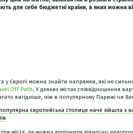
ють для себе бюджетні країни, в яких можна ві
іта у Європі можна знайти напрямки, які не сильн
avel Off Path
. У деяких містах співвідношення ва
гато вигідніше, ніж в популярному Парижі чи Вен
популярна європейська столиця наче зійшла з каз
тів
три міста, де можна відпочити відносно недорого 