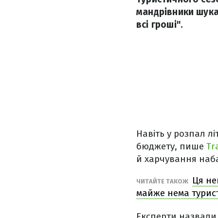
мандрівники шука
всі гроші".
Навіть у розпал л
бюджету, пише
Tr
й харчування наба
Ця не
ЧИТАЙТЕ ТАКОЖ
майже нема турис
Експерти назвали 