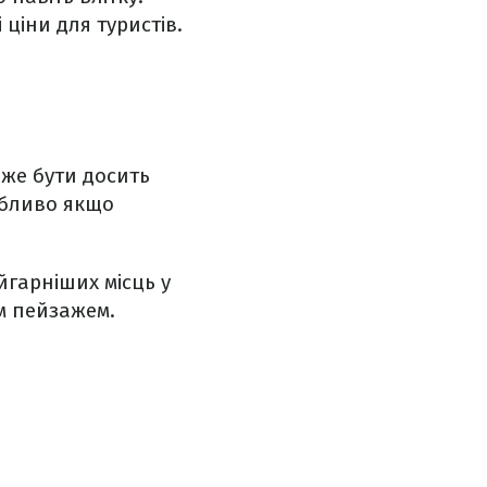
ціни для туристів.
оже бути досить
обливо якщо
йгарніших місць у
им пейзажем.