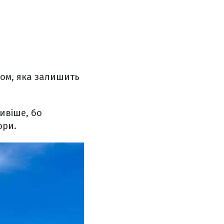
ном, яка залишить
сивіше, бо
ори.