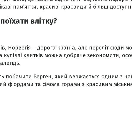
аві пам’ятки, красиві краєвиди й більш доступні 
поїхати влітку?
ів, Норвегія – дорога країна, але переліт сюди м
а купівлі квитків можна добряче зекономити, ос
алегідь.
ть побачити Берген, який вважається одним з на
ний фіордами та сімома горами з красивим міськ