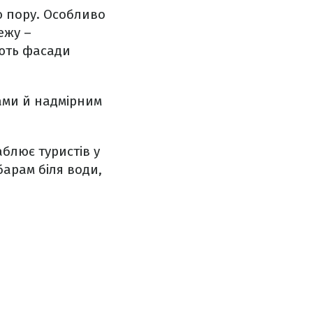
ю пору. Особливо
ежу –
ють фасади
ами й надмірним
блює туристів у
барам біля води,