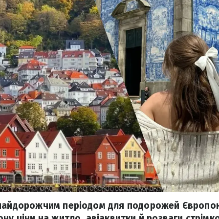
 найдорожчим періодом для подорожей Європою
ну ціни на житло, авіаквитки й розваги стрімк