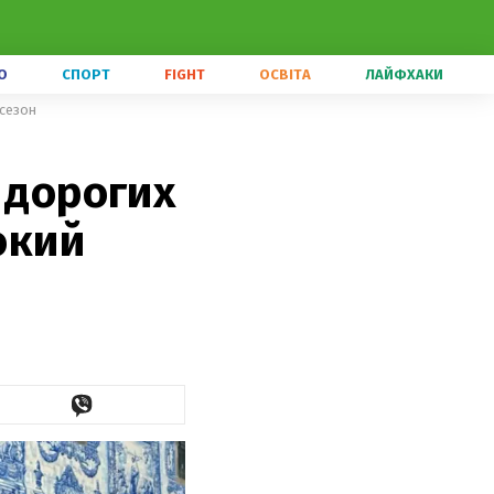
О
СПОРТ
FIGHT
ОСВІТА
ЛАЙФХАКИ
 сезон
 дорогих
окий