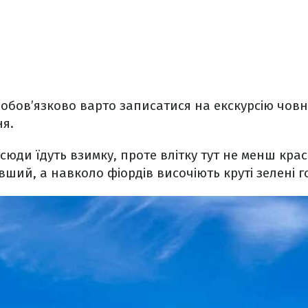
обов’язково варто записатися на екскурсію чов
ня.
 сюди їдуть взимку, проте влітку тут не менш кра
вший, а навколо фіордів височіють круті зелені г