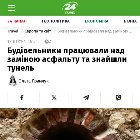
24 КАНАЛ
ГЕОПОЛІТИКА
ЕКОНОМІКА
БІЗНЕС
Travel
Європа та світ
Будівельники працювали над заміною асфальту та знайшли тунель
17 квітня,
18:31
2
Будівельники працювали над
заміною асфальту та знайшли
тунель
Ольга Грамчук