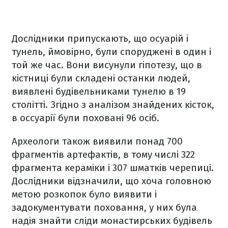
Дослідники припускають, що осуарій і
тунель, ймовірно, були споруджені в один і
той же час. Вони висунули гіпотезу, що в
кістниці були складені останки людей,
виявлені будівельниками тунелю в 19
столітті. Згідно з аналізом знайдених кісток,
в оссуарії були поховані 96 осіб.
Археологи також виявили понад 700
фрагментів артефактів, в тому числі 322
фрагмента кераміки і 307 шматків черепиці.
Дослідники відзначили, що хоча головною
метою розкопок було виявити і
задокументувати поховання, у них була
надія знайти сліди монастирських будівель