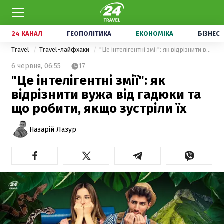
24 КАНАЛ
ГЕОПОЛІТИКА
ЕКОНОМІКА
БІЗНЕС
Travel
Travel-лайфхаки
"Це інтелігентні змії": як відрізнити вужа від гадюки та що робити, якщо зустріли їх
6 червня,
06:55
17
"Це інтелігентні змії": як
відрізнити вужа від гадюки та
що робити, якщо зустріли їх
Назарій Лазур