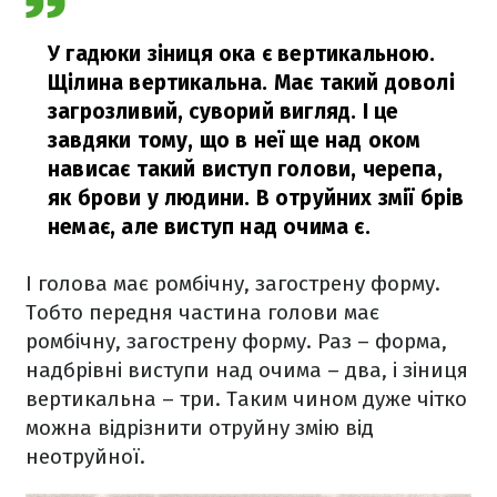
У гадюки зіниця ока є вертикальною.
Щілина вертикальна. Має такий доволі
загрозливий, суворий вигляд. І це
завдяки тому, що в неї ще над оком
нависає такий виступ голови, черепа,
як брови у людини. В отруйних змії брів
немає, але виступ над очима є.
І голова має ромбічну, загострену форму.
Тобто передня частина голови має
ромбічну, загострену форму. Раз – форма,
надбрівні виступи над очима – два, і зіниця
вертикальна – три. Таким чином дуже чітко
можна відрізнити отруйну змію від
неотруйної.