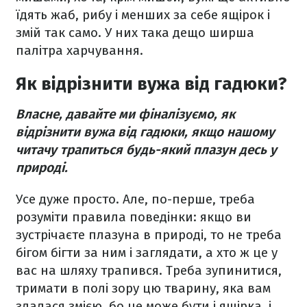
їдять жаб, рибу і менших за себе ящірок і
змій так само. У них така дещо ширша
палітра харчування.
Як відрізнити вужа від гадюки?
Власне, давайте ми фіналізуємо, як
відрізнити вужа від гадюки, якщо нашому
читачу трапиться будь-який плазун десь у
природі.
Усе дуже просто. Але, по-перше, треба
розуміти правила поведінки: якщо ви
зустрічаєте плазуна в природі, то не треба
бігом бігти за ним і заглядати, а хто ж це у
вас на шляху трапився. Треба зупинитися,
тримати в полі зору цю тварину, яка вам
здалася змією, бо це може бути і ящірка, і