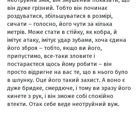
він дуже грізний. Тобто він починає
роздуватися, збільшуватися в розмірі,
сичати – голосно, його чути за кілька
метрів. Може стати в стійку, як кобра, й
імітує атаку, імітує удар зубами, хоча єдина
його зброя – тобто, якщо ви його,
припустимо, все-таки зловите і
постараєтеся щось йому робити – він
просто відригне на вас те, що в нього було
в шлунку. Оце його такий захист. А воно є
дуже бридке, смердюче, і тому ви зразу його
кинете з рук, і він зможе собі спокійно
втекти. Отак себе веде неотруйний вуж.