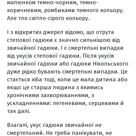
малюнком темно-чорним, темно-
коричневим, ромбиками темного кольору.
Але тло світло-сірого кольору.
І з відкритих джерел відомо, що отрута
степової гадюки є значно сильнішою від
звичайної гадюки. І є смертельні випадки
від укусів степової гадюки. Після укусів
звичайної гадюки або гадюки Нікольського
дуже рідко бувають смертельні випадки. Це
стається хіба тоді, коли це мала дитина або
якщо це старша людина з якимись
хронічними захворюваннями, з
ускладненнями: легеневими, серцевими й
так далі.
Взагалі, укус гадюки звичайної не
смертельний. Не треба панікувати, не