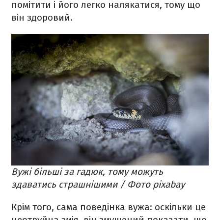
помітити і його легко налякатися, тому що
він здоровий.
Вужі більші за гадюк, тому можуть
здаватись страшнішими / Фото pixabay
Крім того, сама поведінка вужа: оскільки це
неотруйна змія, він змушений показати, що