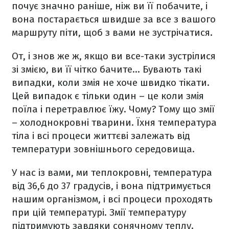
почує значно раніше, ніж ви її побачите, і
вона постарається швидше за все з вашого
маршруту піти, щоб з вами не зустрічатися.
От, і знов же ж, якщо ви все-таки зустрілися
зі змією, ви її чітко бачите... Бувають такі
випадки, коли змія не хоче швидко тікати.
Цей випадок є тільки один – це коли змія
поїла і перетравлює їжу. Чому? Тому що змії
– холоднокровні тварини. Їхня температура
тіла і всі процеси життєві залежать від
температури зовнішнього середовища.
У нас із вами, ми теплокровні, температура
від 36,6 до 37 градусів, і вона підтримується
нашим організмом, і всі процеси проходять
при цій температурі. Змії температуру
підтримують завдяки сонячному теплу.