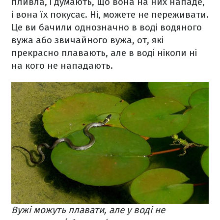
пливла, і думають, що вона на них нападе,
і вона їх покусає. Ні, можете не переживати.
Це ви бачили однозначно в воді водяного
вужа або звичайного вужа, от, які
прекрасно плавають, але в воді ніколи ні
на кого не нападають.
Вужі можуть плавати, але у воді не