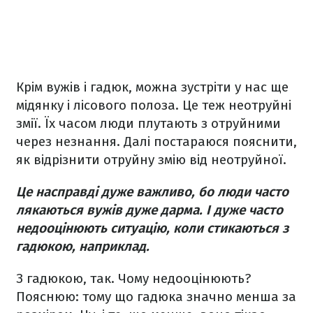
Крім вужів і гадюк, можна зустріти у нас ще
мідянку і лісового полоза. Це теж неотруйні
змії. Їх часом люди плутають з отруйними
через незнання. Далі постараюся пояснити,
як відрізнити отруйну змію від неотруйної.
Це насправді дуже важливо, бо люди часто
лякаються вужів дуже дарма. І дуже часто
недооцінюють ситуацію, коли стикаються з
гадюкою, наприклад.
З гадюкою, так. Чому недооцінюють?
Пояснюю: тому що гадюка значно менша за