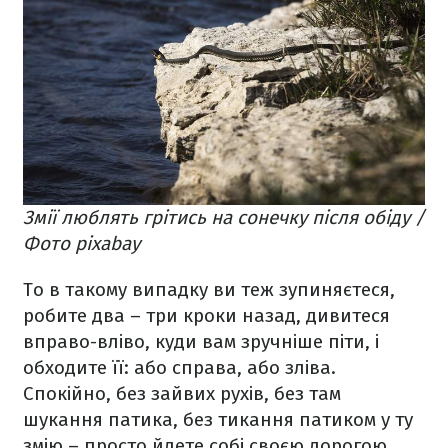
Змії люблять грітись на сонечку після обіду /
Фото pixabay
То в такому випадку ви теж зупиняєтеся,
робите два – три кроки назад, дивитеся
вправо-вліво, куди вам зручніше піти, і
обходите її: або справа, або зліва.
Спокійно, без зайвих рухів, без там
шукання патика, без тикання патиком у ту
змію – просто йдете собі своєю дорогою.