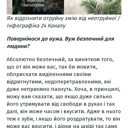
Як відрізнити отруйну змію від неотруйної /
Інфографіка 24 Каналу
Повернімося до вужа. Вуж безпечний для
людини?
Абсолютно безпечний, за винятком того,
що от він може вас, так би мовити,
обприскати виділеннями своїми
відригнутими, недоперетравленими, які
дуже неприємно пахнуть. Хоча, в принципі,
можу вам сказати, що якщо дуже сильно
його утримувати від свободи в руках і так
далі, він може часом і вкусити. Адже в нього
теж є зуби, і якщо його роздратувати, то він
може вас вкусити, і дірки на шкірі так само