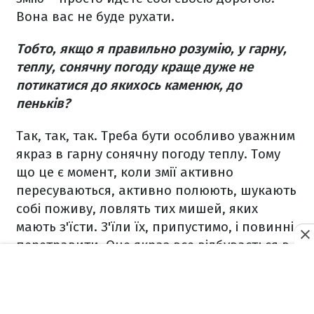
Вона вас не буде рухати.
Тобто, якщо я правильно розумію, у гарну,
теплу, сонячну погоду краще дуже не
потикатися до якихось каменюк, до
пеньків?
Так, так, так. Треба бути особливо уважним
якраз в гарну сонячну погоду теплу. Тому
що це є момент, коли змії активно
пересуваються, активно полюють, шукають
собі поживу, ловлять тих мишей, яких
мають з'їсти. З'їли їх, припустимо, і повинні
перетравити. Оце якраз все відбувається в
гарну теплу сонячну погоду – тоді ж, коли й
ми найбільше хочемо відпочити на
природі. Тут наші інтереси збігаються. Але