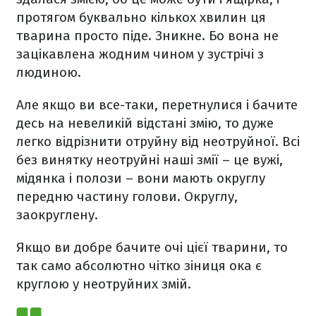
протягом буквально кількох хвилин ця
тварина просто піде. Зникне. Бо вона не
зацікавлена жодним чином у зустрічі з
людиною.
Але якщо ви все-таки, перетнулися і бачите
десь на невеликій відстані змію, то дуже
легко відрізнити отруйну від неотруйної. Всі
без винятку неотруйні наші змії – це вужі,
мідянка і полози – вони мають округлу
передню частину голови. Округлу,
заокруглену.
Якщо ви добре бачите очі цієї тварини, то
так само абсолютно чітко зіниця ока є
круглою у неотруйних змій.