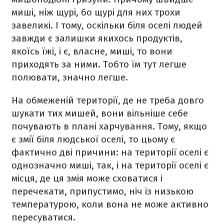
миші, ніж щурі, бо щурі для них трохи
завеликі. І тому, оскільки біля оселі людей
завжди є залишки якихось продуктів,
якоїсь їжі, і є, власне, миші, то вони
приходять за ними. Тобто їм тут легше
полювати, значно легше.
На обмеженій території, де не треба довго
шукати тих мишей, вони вільніше себе
почувають в плані харчування. Тому, якщо
є змії біля людської оселі, то цьому є
фактично дві причини: на території оселі є
однозначно миші, так, і на території оселі є
місця, де ця змія може сховатися і
перечекати, припустимо, ніч із низькою
температурою, коли вона не може активно
пересуватися.