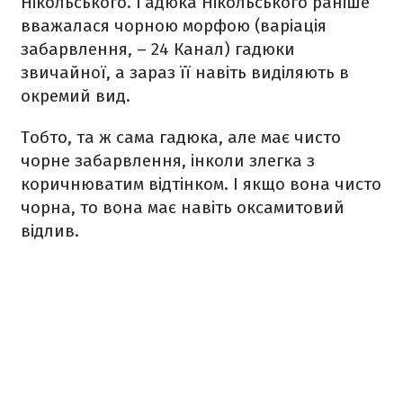
Нікольського. Гадюка Нікольського раніше
вважалася чорною морфою (варіація
забарвлення, – 24 Канал) гадюки
звичайної, а зараз її навіть виділяють в
окремий вид.
Тобто, та ж сама гадюка, але має чисто
чорне забарвлення, інколи злегка з
коричнюватим відтінком. І якщо вона чисто
чорна, то вона має навіть оксамитовий
відлив.