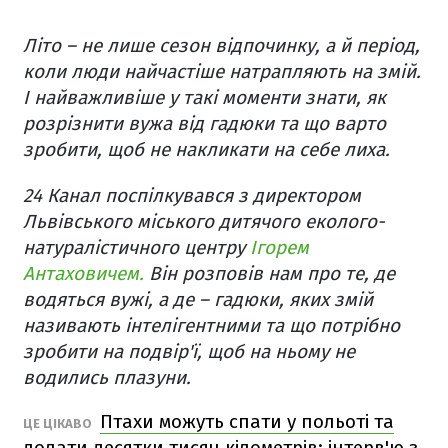
Літо – не лише сезон відпочинку, а й період,
коли люди найчастіше натрапляють на змій.
І найважливіше у такі моменти знати, як
розрізнити вужа від гадюки та що варто
зробити, щоб не накликати на себе лиха.
24 Канал поспілкувався з директором
Львівського міського дитячого еколого-
натуралістичного центру
Ігорем
Антаховичем.
Він розповів нам про те, де
водяться вужі, а де – гадюки, яких змій
називають інтелігентними та що потрібно
зробити на подвір'ї, щоб на ньому не
водились плазуни.
Птахи можуть спати у польоті та
ЦЕ ЦІКАВО
долати десятки тисяч кілометрів: інтерв'ю з