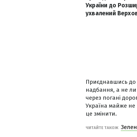
України до Розшир
ухвалений Верхов
Приєднавшись до у
надбання, а не ли
через погані дорог
Україна майже не
це змінити.
Зелен
ЧИТАЙТЕ ТАКОЖ