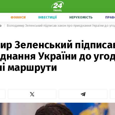
ФІНАНСИ
ІНВЕСТИЦІЇ
НЕРУХОМІСТЬ
ПРАВ
ою
Володимир Зеленський підписав закон про приєднання України до уго
2
ир Зеленський підписа
днання України до уго
ні маршрути