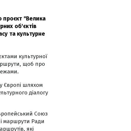
о проєкт "Велика
урних об'єктів
расу та культурне
єктами культурної
аршрути, щоб про
межами.
у Європі шляхом
ультурного діалогу
Європейський Союз
ні маршрути Ради
аршрутів, які