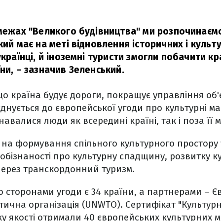
 межах "Великого будівництва" ми розпочинаєм
кий має на меті відновлення історичних і культ
українці, й іноземні туристи змогли побачити к
ни, – зазначив Зеленський.
що країна будує дороги, покращує управління об'
нується до європейської угоди про культурні м
навалися люди як всередині країні, так і поза її 
 на формування спільного культурного простору 
обізнаності про культурну спадщину, розвитку к
 через транскордонний туризм.
о сторонами угоди є 34 країни, а партнерами – 
стична організація (UNWTO). Сертифікат "Культур
ку якості отримали 40 європейських культурних м