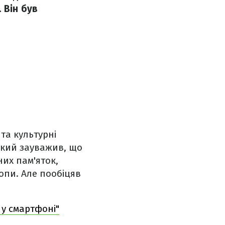
 Він був
та культурні
ький зауважив, що
них пам'яток,
опи. Але пообіцяв
 у смартфоні"