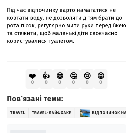
Під час відпочинку варто намагатися не
ковтати воду, не дозволяти дітям брати до
рота пісок, регулярно мити руки перед їжею
та стежити, щоб маленькі діти своєчасно
користувалися туалетом.
❤️
👍
😁
🤔
😢
😡
0
0
0
0
0
0
Повʼязані теми:
TRAVEL
TRAVEL-ЛАЙФХАКИ
ВІДПОЧИНОК НА М