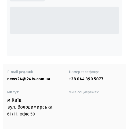
E-mail редакції
Номер телефону:
news24@24tv.com.ua
+38 044 390 5077
Ми тут:
Ми в соцмережах:
м.Київ
,
вул. Володимирська
офіс
61/11,
50