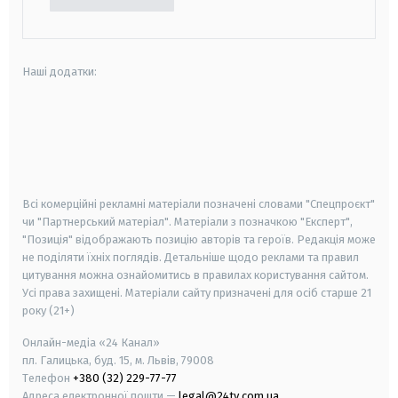
Наші додатки:
android
apple
smart tv
samsung smart tv
Всі комерційні рекламні матеріали позначені словами "Спецпроєкт"
чи "Партнерський матеріал". Матеріали з позначкою "Експерт",
"Позиція" відображають позицію авторів та героїв. Редакція може
не поділяти їхніх поглядів. Детальніше щодо реклами та правил
цитування можна ознайомитись в правилах користування сайтом.
Усі права захищені.
Матеріали сайту призначені для осіб старше
21
року (21+)
Онлайн-медіа «24 Канал»
пл. Галицька, буд. 15, м. Львів, 79008
Телефон
+380 (32) 229-77-77
Адреса електронної пошти —
legal@24tv.com.ua