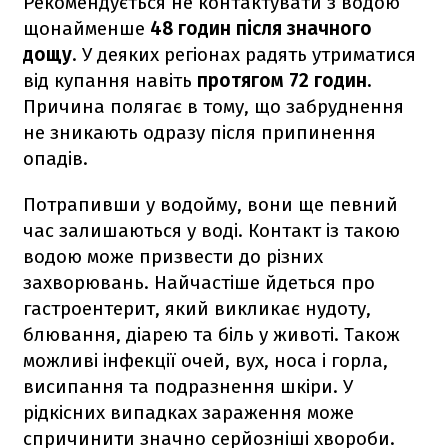
Рекомендується не контактувати з водою
щонайменше
48 годин після значного
дощу
. У деяких регіонах радять утриматися
від купання навіть
протягом 72 годин.
Причина полягає в тому, що забруднення
не зникають одразу після припинення
опадів.
Потрапивши у водойму, вони ще певний
час залишаються у воді. Контакт із такою
водою може призвести до різних
захворювань. Найчастіше йдеться про
гастроентерит, який викликає нудоту,
блювання, діарею та біль у животі. Також
можливі інфекції очей, вух, носа і горла,
висипання та подразнення шкіри. У
рідкісних випадках зараження може
спричинити значно серйозніші хвороби.