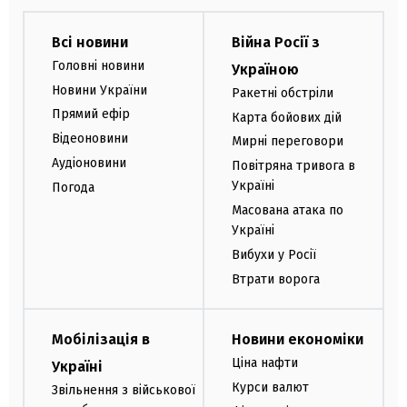
Всі новини
Війна Росії з
Головні новини
Україною
Новини України
Ракетні обстріли
Прямий ефір
Карта бойових дій
Відеоновини
Мирні переговори
Аудіоновини
Повітряна тривога в
Україні
Погода
Масована атака по
Україні
Вибухи у Росії
Втрати ворога
Мобілізація в
Новини економіки
Ціна нафти
Україні
Курси валют
Звільнення з військової