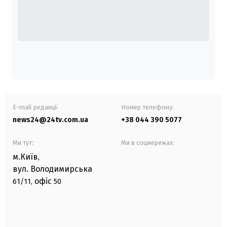
E-mail редакції
Номер телефону:
news24@24tv.com.ua
+38 044 390 5077
Ми тут:
Ми в соцмережах:
м.Київ
,
вул. Володимирська
офіс
61/11,
50