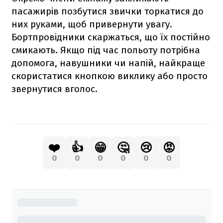
пасажирів позбутися звички торкатися до
них руками, щоб привернути увагу.
Бортпровідники скаржаться, що їх постійно
смикають. Якщо під час польоту потрібна
допомога, навушники чи напій, найкраще
скористатися кнопкою виклику або просто
звернутися вголос.
❤️
👍
😁
🤔
😢
😡
0
0
0
0
0
0