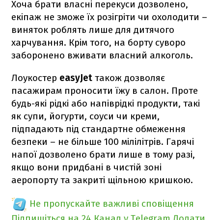
Хоча брати власні перекуси дозволено,
екіпаж не зможе їх розігріти чи охолодити –
виняток роблять лише для дитячого
харчування. Крім того, на борту суворо
заборонено вживати власний алкоголь.
Лоукостер
easyJet
також дозволяє
пасажирам проносити їжу в салон. Проте
будь-які рідкі або напіврідкі продукти, такі
як супи, йогурти, соуси чи креми,
підпадають під стандартне обмеження
безпеки – не більше 100 мілілітрів. Гарячі
напої дозволено брати лише в тому разі,
якщо вони придбані в чистій зоні
аеропорту та закриті щільною кришкою.
Не пропускайте важливі сповіщення
Підпишіться на 24 Канал у Telegram
Додати