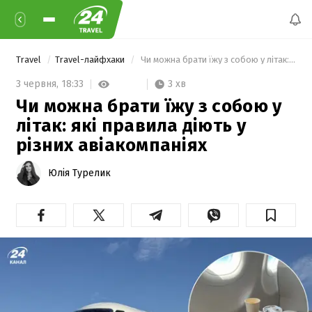
Travel
Travel-лайфхаки
 Чи можна брати їжу з собою у літак: які правила діють у різних авіакомпаніях 
3 хв
3 червня,
18:33
Чи можна брати їжу з собою у
літак: які правила діють у
різних авіакомпаніях
Юлія Турелик