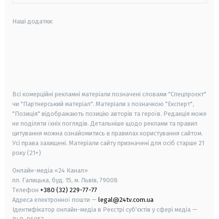
Наші додатки:
android
apple
smart tv
samsung smart tv
Всі комерційні рекламні матеріали позначені словами "Спецпроєкт"
чи "Партнерський матеріал". Матеріали з позначкою "Експерт",
"Позиція" відображають позицію авторів та героїв. Редакція може
не поділяти їхніх поглядів. Детальніше щодо реклами та правил
цитування можна ознайомитись в правилах користування сайтом.
Усі права захищені.
Матеріали сайту призначені для осіб старше
21
року (21+)
Онлайн-медіа «24 Канал»
пл. Галицька, буд. 15, м. Львів, 79008
Телефон
+380 (32) 229-77-77
Адреса електронної пошти —
legal@24tv.com.ua
Ідентифікатор онлайн-медіа в Реєстрі суб'єктів у сфері медіа —