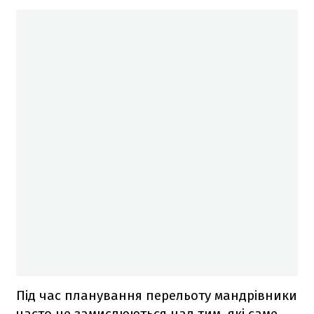
Під час планування перельоту мандрівники
часто не замислюються над тим, які саме