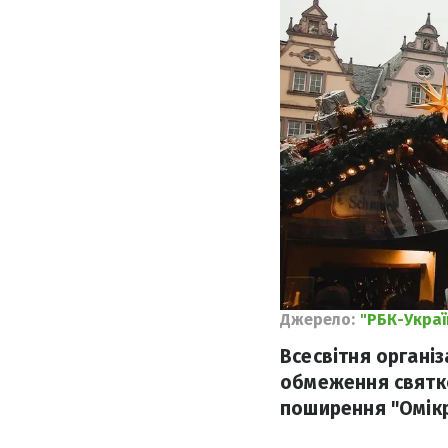
Джерело:
"РБК-Украї
Всесвітня органі
обмеження святк
поширення "Омікр