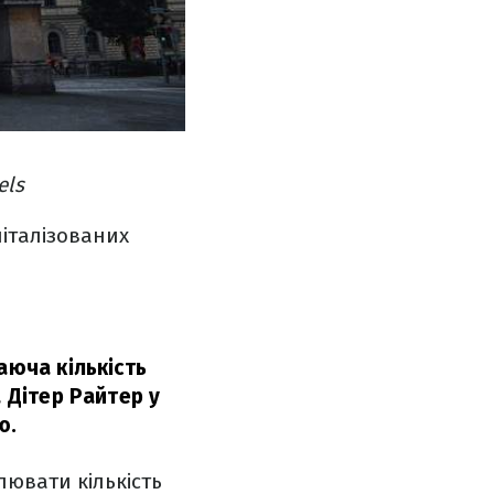
els
піталізованих
аюча кількість
 Дітер Райтер у
ю.
лювати кількість