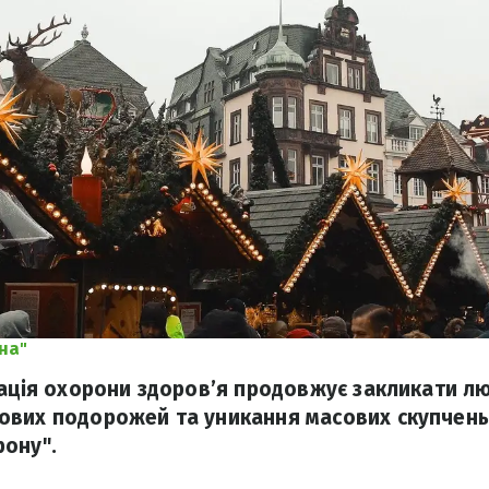
на"
зація охорони здоров’я продовжує закликати л
ових подорожей та уникання масових скупчень
ону".