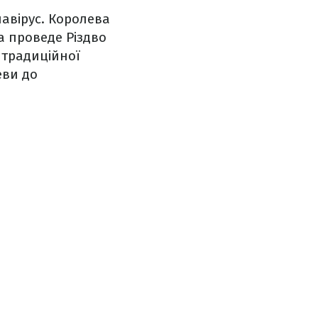
навірус. Королева
а проведе Різдво
 традиційної
еви до