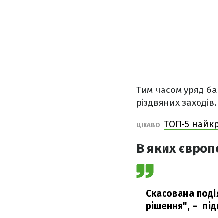
Тим часом уряд ба
різдвяних заходів.
ТОП-5 найкр
ЦІКАВО
В яких європ
Скасована поді
рішення",
– під