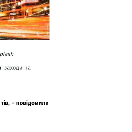
plash
і заходи на
тів,
– повідомили