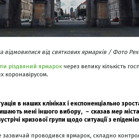
та відмовилися від святкових ярмарків / Фото Pex
ли різдвяний ярмарок
через велику кількість гос
х коронавірусом.
ація в наших клініках і експоненціально зрост
лишають мені іншого вибору,
– сказав мер міста
зустрічі кризової групи щодо ситуації з епідеміє
е зазвичай проводився ярмарок, складно контро