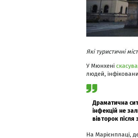
Які туристичні міс
У Мюнхені
скасува
людей, інфіковани
Драматична ситу
інфекцій не за
вівторок після 
На Марієнплаці, д