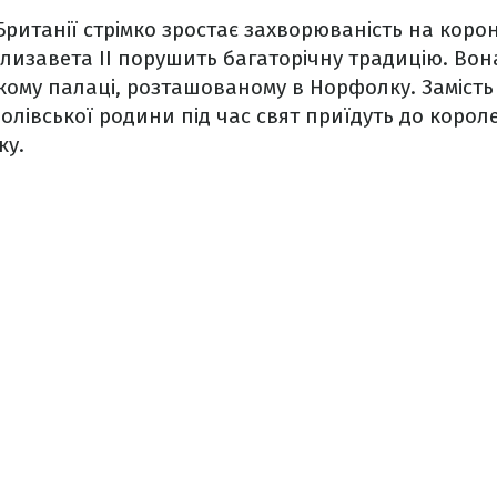
 Британії стрімко зростає захворюваність на коро
Єлизавета II порушить багаторічну традицію. Вон
кому палаці, розташованому в Норфолку. Замість
олівської родини під час свят приїдуть до корол
ку.