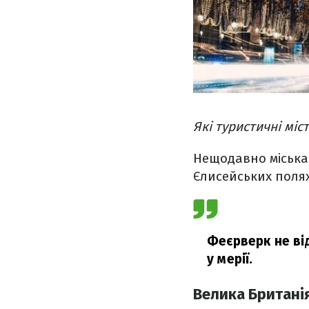
Які туристичні міс
Нещодавно міська 
Єлисейських полях
Феєрверк не від
у мерії.
Велика Британі