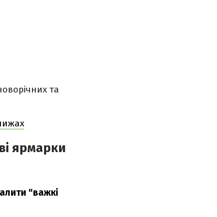
новорічних та
 лижах
ові ярмарки
алити "важкі