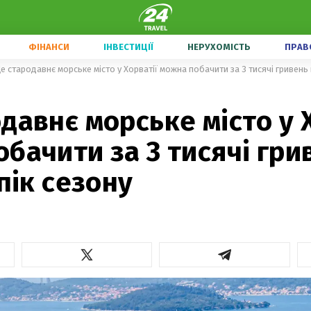
ФІНАНСИ
ІНВЕСТИЦІЇ
НЕРУХОМІСТЬ
ПРАВ
е стародавнє морське місто у Хорватії можна побачити за 3 тисячі гривень н
давнє морське місто у 
бачити за 3 тисячі гри
 пік сезону