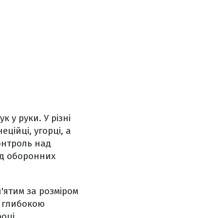
 у руки. У різні
еційці, угорці, а
контроль над
ід оборонних
'ятим за розміром
з глибокою
оці.