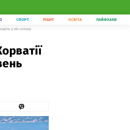
О
СПОРТ
FIGHT
ОСВІТА
ЛАЙФХАКИ
авіть у пік сезону
Хорватії
вень