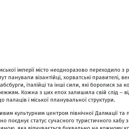
ської імперії місто неодноразово переходило з рук
тут панували візантійці, хорватські правителі, вен
абсбурги, італійці та інші сили, які боролися за 
ежжям. Кожна з цих епох залишила свій слід – в
о палаців і міської планувальної структури.
ивим культурним центром північної Далмації та п
Воно поєднує статус сучасного туристичного хабу 
ною, яка відчувається буквально на кожному кр