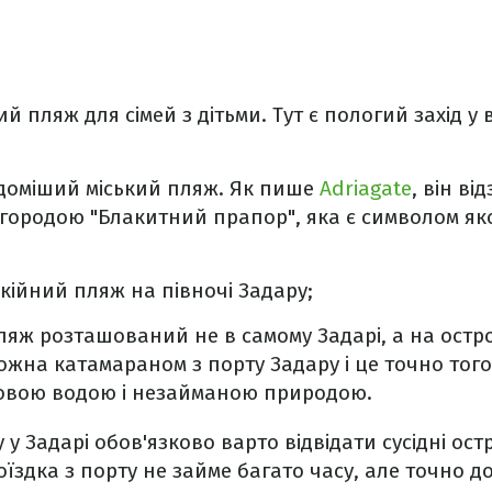
й пляж для сімей з дітьми. Тут є пологий захід у в
ідоміший міський пляж. Як пише
Adriagate
, він в
ородою "Блакитний прапор", яка є символом якос
окійний пляж на півночі Задару;
яж розташований не в самому Задарі, а на остров
ожна катамараном з порту Задару і це точно того
зовою водою і незайманою природою.
 у Задарі обов'язково варто відвідати сусідні ост
оїздка з порту не займе багато часу, але точно д