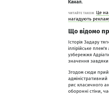
Канал.
Це на
ЧИТАЙТЕ ТАКОЖ
нагадують реклам
Що відомо пр
Історія Задару тяг
іллірійське плем'я
узбережжя Адріати
значення завдяки
Згодом сюди прий
адміністративний 
рис класичного ан
оборонні стіни, ч