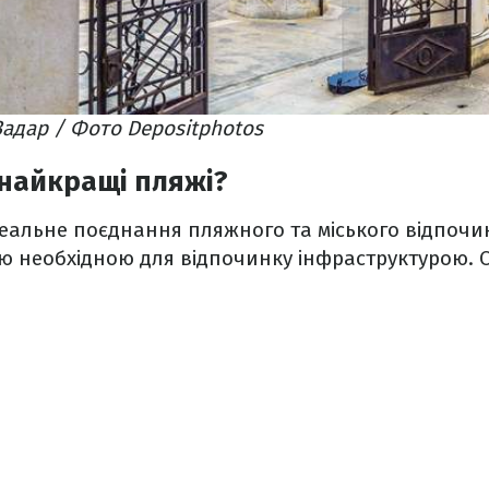
Задар / Фото Depositphotos
є найкращі пляжі?
еальне поєднання пляжного та міського відпочинку
ією необхідною для відпочинку інфраструктурою. О