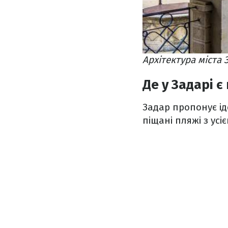
Архітектура міста 
Де у Задарі 
Задар пропонує ід
піщані пляжі з ус