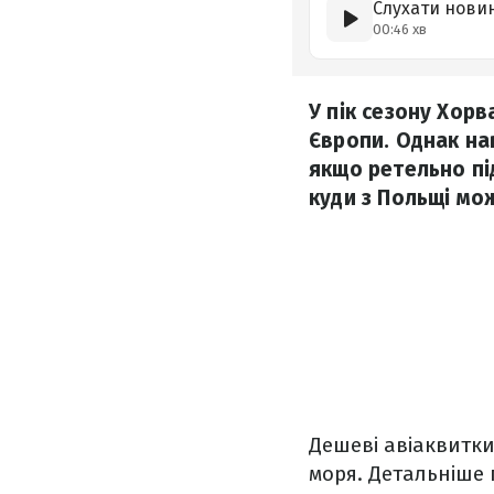
Слухати нови
00:46 хв
У пік сезону Хор
Європи. Однак нав
якщо ретельно під
куди з Польщі мож
Дешеві авіаквитки
моря. Детальніше 