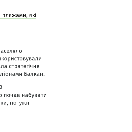
 пляжами, які
 заселяло
 використовували
ала стратегічне
егіонами Балкан.
й
ар почав набувати
ки, потужні