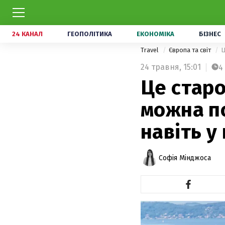
24 КАНАЛ
ГЕОПОЛІТИКА
ЕКОНОМІКА
БІЗНЕС
Travel
Європа та світ
Ц
24 травня,
15:01
4
Це старо
можна по
навіть у
Софія Мінджоса