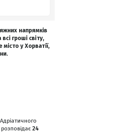
ляжних напрямків
всі гроші світу,
місто у Хорватії,
ни.
і Адріатичного
м розповідає
24