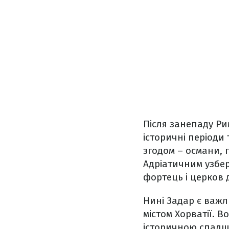
Після занепаду Рим
історичні періоди 
згодом – османи, г
Адріатичним узбер
фортець і церков д
Нині Задар є важл
містом Хорватії. 
історичною спадщи