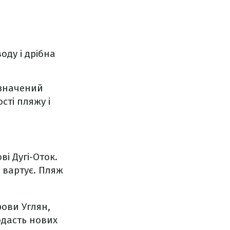
оду і дрібна
ідзначений
ті пляжу і
і Дугі-Оток.
 вартує. Пляж
рови Углян,
одасть нових