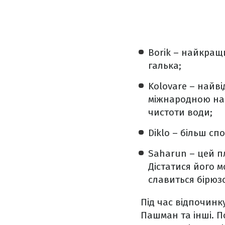
Borik – найкращи
галька;
Kolovare – найв
міжнародною наг
чистоти води;
Diklo – більш сп
Saharun – цей пл
Дістатися його м
славиться бірю
Під час відпочинку
Пашман та інші. П