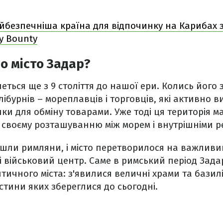
йбезпечніша країна для відпочинку на Карибах з
у Bounty
о місто Задар?
неться ще з 9 століття до нашої ери. Колись його
 лібурнів – мореплавців і торговців, які активно
ки для обміну товарами. Уже тоді ця територія м
 своєму розташуванню між морем і внутрішніми р
шли римляни, і місто перетворилося на важливи
і військовий центр. Саме в римський період Зад
тичного міста: з'явилися величні храми та базилі
астини яких збереглися до сьогодні.