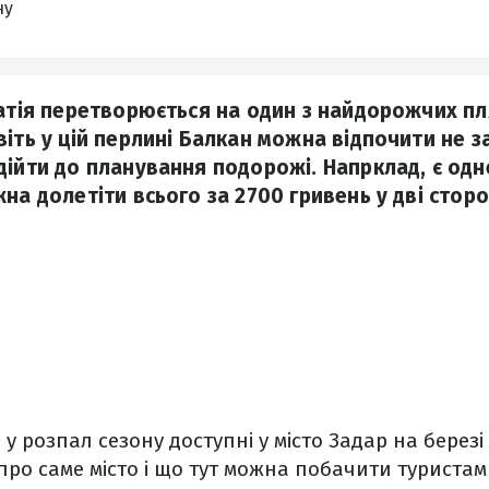
ну
ватія перетворюється на один з найдорожчих п
іть у цій перлині Балкан можна відпочити не за 
ійти до планування подорожі. Напрклад, є одне 
на долетіти всього за 2700 гривень у дві сторо
 у розпал сезону доступні у місто Задар на берез
про саме місто і що тут можна побачити туриста