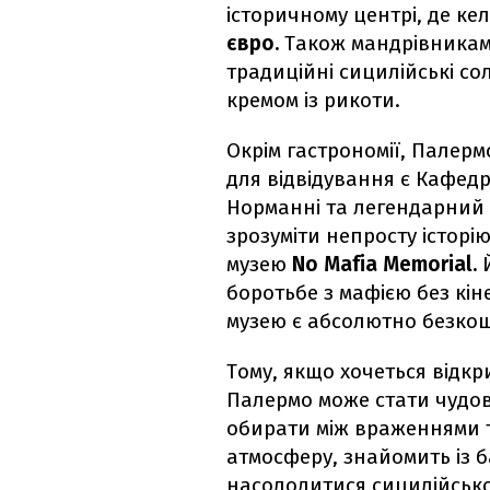
історичному центрі, де к
євро.
Також мандрівникам
традиційні сицилійські со
кремом із рикоти.
Окрім гастрономії, Палер
для відвідування є Кафед
Норманні та легендарний 
зрозуміти непросту історію
музею
No Mafia Memorial.
Й
боротьбе з мафією без кін
музею є абсолютно безко
Тому, якщо хочеться відкри
Палермо може стати чудов
обирати між враженнями т
атмосферу, знайомить із б
насолодитися сицилійсько