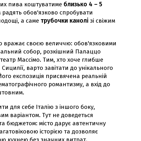
елих пива коштуватиме
близько 4 – 5
 радять обов'язково спробувати
лодощі, а саме
трубочки канолі
зі свіжим
мо вражає своєю величчю: обов'язковими
ральний собор, розкішний Палаццо
театр Массімо. Тим, хто хоче глибше
 Сицилії, варто завітати до унікального
ого експозиція присвячена реальній
ематографічного романтизму, а вхід до
штовним.
ти для себе Італію з іншого боку,
им варіантом. Тут не доведеться
а бюджетом: місто дарує автентичну
агатовіковою історією та дозволяє
ю кухнею без значних витрат.