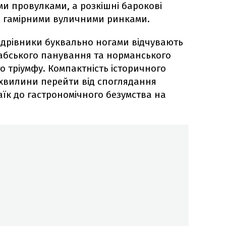
 провулками, а розкішні барокові
із гамірними вуличними ринками.
ндрівники буквально ногами відчувають
абського панування та норманського
о тріумфу. Компактність історичного
і хвилини перейти від споглядання
аїк до гастрономічного безумства на