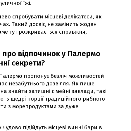
уличної їжі.
во спробувати місцеві делікатеси, які
чах. Такий досвід не замінить жоден
аме тут розкривається справжня,
 про відпочинок у Палермо
чні секрети?
 Палермо пропонує безліч можливостей
ас незабутнього дозвілля. Як пише
ожна знайти затишні сімейні заклади, такі
ають щедрі порції традиційного рибного
асти з морепродуктами за дуже
 чудово підійдуть місцеві винні бари в