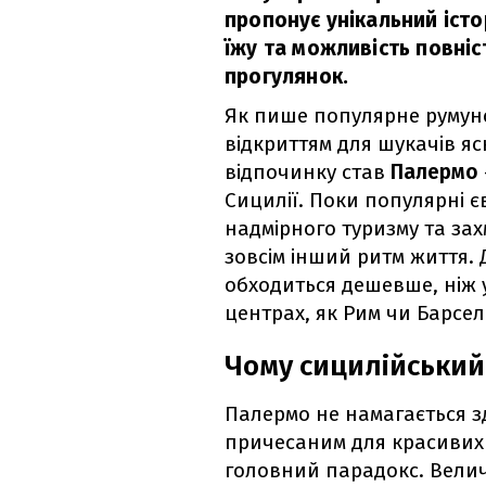
пропонує унікальний іст
їжу та можливість повніс
прогулянок.
Як пише популярне румун
відкриттям для шукачів я
відпочинку став
Палермо
Сицилії. Поки популярні є
надмірного туризму та зах
зовсім інший ритм життя. 
обходиться дешевше, ніж 
центрах, як Рим чи Барсел
Чому сицилійський
Палермо не намагається з
причесаним для красивих л
головний парадокс. Велич