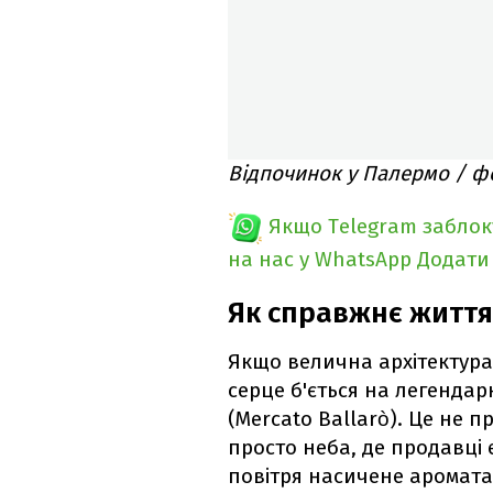
Відпочинок у Палермо / ф
Якщо Telegram забло
на нас у WhatsApp
Додати
Як справжнє життя
Якщо велична архітектура 
серце б'ється на легенда
(Mercato Ballarò). Це не п
просто неба, де продавці 
повітря насичене ароматам