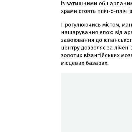
із затишними обшарпаними
храми стоять пліч-о-пліч 
Прогулюючись містом, ма
нашарування епох: від ар
завоювання до іспанськог
центру дозволяє за лічен
золотих візантійських моз
місцевих базарах.