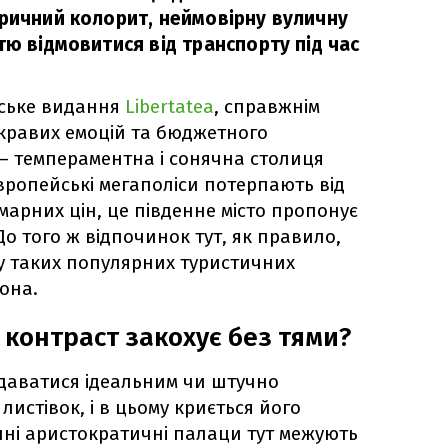
оричний колорит, неймовірну вуличну
тю відмовитися від транспорту під час
ське видання
Libertatea
, справжнім
скравих емоцій та бюджетного
– темпераментна і сонячна столиця
вропейські мегаполіси потерпають від
марних цін, це південне місто пропонує
До того ж відпочинок тут, як правило,
у таких популярних туристичних
она.
 контраст закохує без тями?
даватися ідеальним чи штучно
истівок, і в цьому криється його
ні аристократичні палаци тут межують