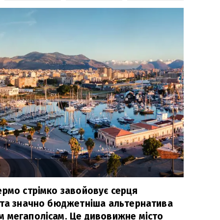
ермо стрімко завойовує серця
 та значно бюджетніша альтернатива
 мегаполісам. Це дивовижне місто