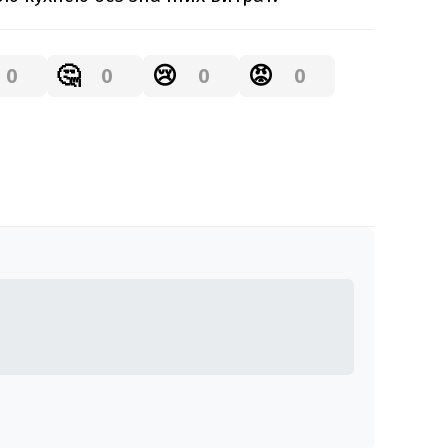
🤔
😢
😡
0
0
0
0