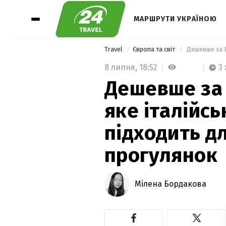
МАРШРУТИ УКРАЇНОЮ
Travel
Європа та світ
8 липня,
18:52
3 
Дешевше за 
яке італійсь
підходить д
прогулянок
Мілена Бордакова