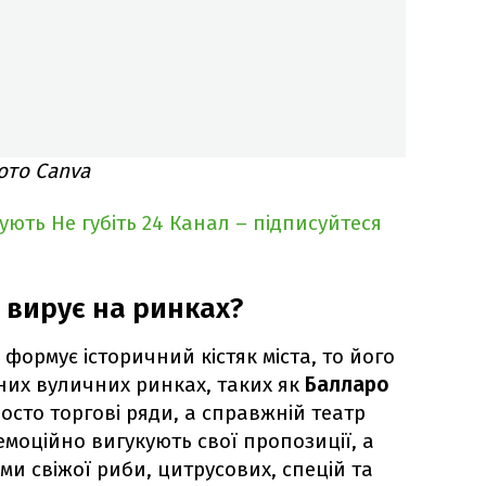
ото Canva
кують
Не губіть 24 Канал – підписуйтеся
 вирує на ринках?
формує історичний кістяк міста, то його
рних вуличних ринках, таких як
Балларо
росто торгові ряди, а справжній театр
емоційно вигукують свої пропозиції, а
и свіжої риби, цитрусових, спецій та