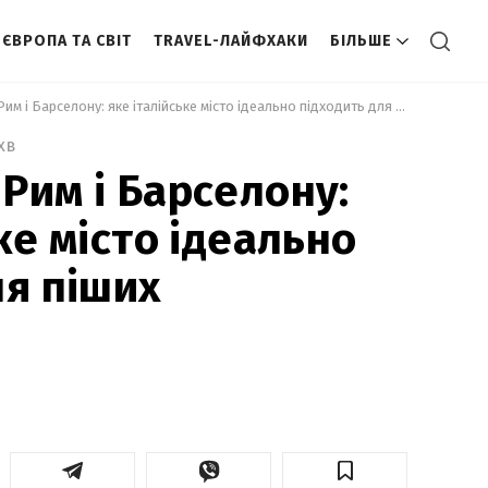
ЄВРОПА ТА СВІТ
TRAVEL-ЛАЙФХАКИ
БІЛЬШЕ
 Дешевше за Рим і Барселону: яке італійське місто ідеально підходить для піших прогулянок 
хв
Рим і Барселону:
ке місто ідеально
ля піших