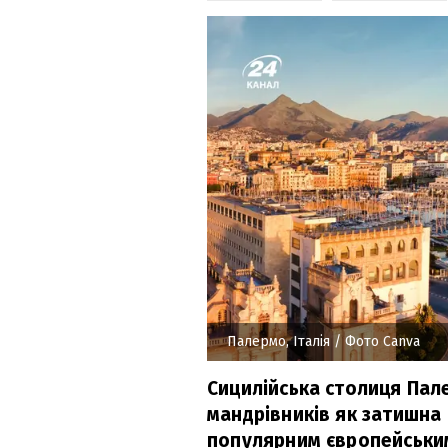
Палермо, Італія
/ Фото Canva
Сицилійська столиця Пал
мандрівників як затишна
популярним європейським