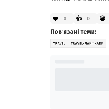
❤️
👍
😁
0
0
Повʼязані теми:
TRAVEL
TRAVEL-ЛАЙФХАКИ