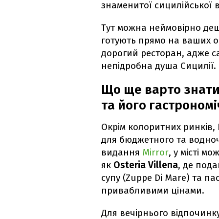
знаменитої сицилійської в
Тут можна неймовірно деше
готують прямо на ваших о
дорогий ресторан, адже с
непідробна душа Сицилії.
Що ще варто знати
та його гастрономі
Окрім колоритних ринків,
для бюджетного та водноч
видання
Mirror
, у місті м
як
Osteria Villena
, де под
супу (Zuppe Di Mare) та п
привабливими цінами.
Для вечірнього відпочинку