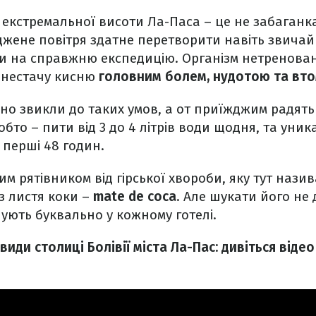
екстремальної висоти Ла-Паса – це не забаганк
джене повітря здатне перетворити навіть звича
и на справжню експедицію. Організм нетренова
а нестачу кисню
головним болем, нудотою та вт
вно звикли до таких умов, а от приїжджим радят
Тобто – пити від 3 до 4 літрів води щодня, та уни
 перші 48 годин.
м рятівником від гірської хвороби, яку тут назив
з листя коки –
mate de coca
. Але шукати його не
ують буквально у кожному готелі.
иди столиці Болівії міста Ла-Пас: дивіться відео
o