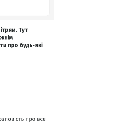
ітрям. Тут
вжнім
ти про будь-які
зповість про все