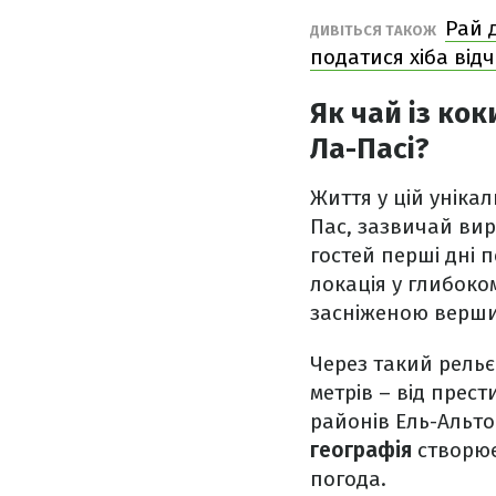
Рай 
ДИВІТЬСЯ ТАКОЖ
податися хіба від
Як чай із ко
Ла-Пасі?
Життя у цій унікал
Пас, зазвичай вир
гостей перші дні 
локація у глибоко
засніженою верши
Через такий рельє
метрів – від прест
районів Ель-Альто
географія
створює 
погода.