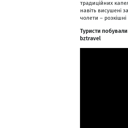
традиційних капел
навіть висушені з
чолети – розкішні
Туристи побували 
bztravel