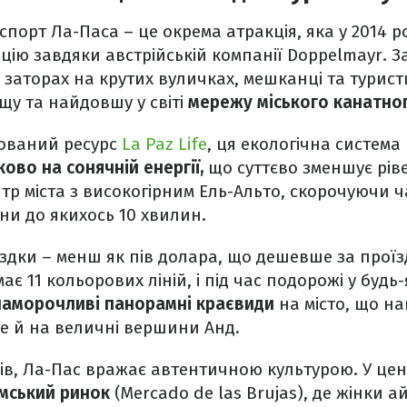
порт Ла-Паса – це окрема атракція, яка у 2014 р
ю завдяки австрійській компанії Doppelmayr. За
 заторах на крутих вуличках, мешканці та турис
ищу та найдовшу у світі
мережу міського канатно
зований ресурс
La Paz Life
, ця екологічна систем
ово на сонячній енергії,
що суттєво зменшує рів
тр міста з високогірним Ель-Альто, скорочуючи ча
и до якихось 10 хвилин.
оїздки – менш як пів долара, що дешевше за прої
ає 11 кольорових ліній, і під час подорожі у будь-
аморочливі панорамні краєвиди
на місто, що на
ще й на величні вершини Анд.
ів, Ла-Пас вражає автентичною культурою. У цент
мський ринок
(Mercado de las Brujas), де жінки а