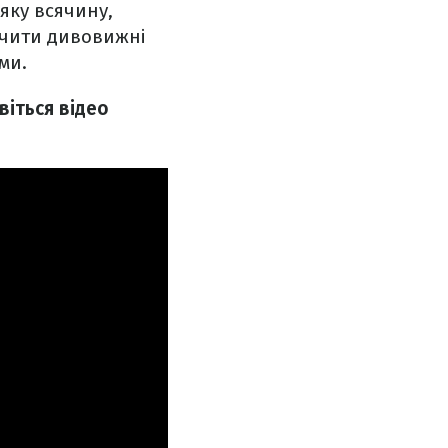
яку всячину,
ачити дивовижні
ми.
віться відео