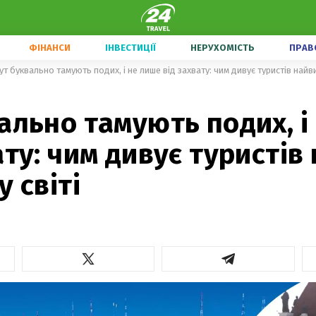
ФІНАНСИ
ІНВЕСТИЦІЇ
НЕРУХОМІСТЬ
ПРАВ
ут буквально тамують подих, і не лише від захвату: чим дивує туристів найви
ально тамують подих, і
ату: чим дивує туристі
у світі