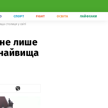
О
СПОРТ
FIGHT
ОСВІТА
ЛАЙФХАКИ
ща столиця у світі
 не лише
в найвища