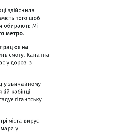
оці здійснила
мість того щоб
ти обирають Mi
го метро
.
а працює
на
ень смогу. Канатна
с у дорозі з
зд у звичайному
якій кабінці
гадує гігантську
рі міста вирує
ймара у