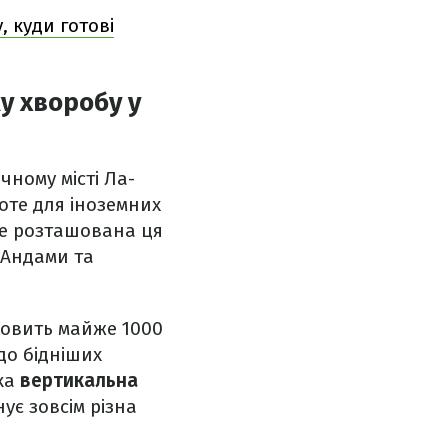
 куди готові
у хворобу у
чному місті Ла-
оте для іноземних
же розташована ця
 Андами та
новить майже 1000
до бідніших
ака
вертикальна
ує зовсім різна