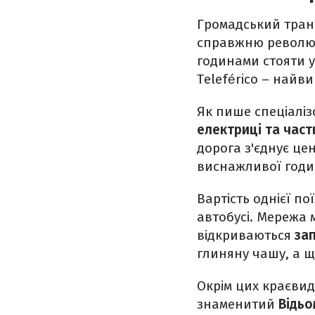
Громадський транс
справжню революці
годинами стояти у
Teleférico – найв
Як пише спеціалі
електриці та частк
дорога з'єднує цен
виснажливої годин
Вартість однієї п
автобусі. Мережа м
відкриваються
зап
глиняну чашу, а 
Окрім цих краєвид
знаменитий
Відьо