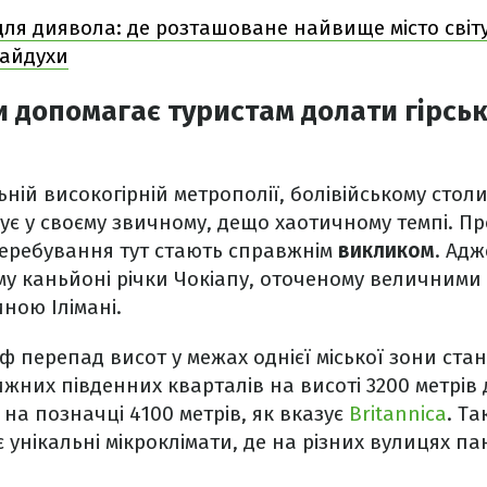
для диявола: де розташоване найвище місто світу,
чайдухи
ки допомагає туристам долати гірськ
ьній високогірній метрополії, болівійському столи
ує у своєму звичному, дещо хаотичному темпі. Пр
перебування тут стають справжнім
викликом
. Ад
му каньйоні річки Чокіапу, оточеному величними
ною Ілімані.
ф перепад висот у межах однієї міської зони ста
ижних південних кварталів на висоті 3200 метрів 
 на позначці 4100 метрів, як вказує
Britannica
. Т
унікальні мікроклімати, де на різних вулицях пан