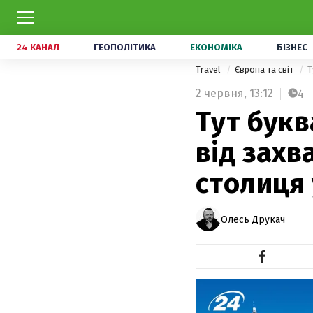
24 КАНАЛ
ГЕОПОЛІТИКА
ЕКОНОМІКА
БІЗНЕС
Travel
Європа та світ
Т
2 червня,
13:12
4
Тут букв
від захв
столиця 
Олесь Друкач