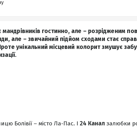
ну
є мандрівників гостинно, але – розрідженим пов
иди, але – звичайний підйом сходами стає спра
роте унікальний місцевий колорит змушує забу
зації.
цю Болівії – місто Ла-Пас. І
24 Канал
залюбки ро