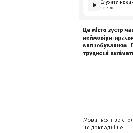
Слухати нови
01:17 хв
Це місто зустріча
неймовірні краєв
випробуванням. П
труднощі аклімати
Мовиться про столи
це докладніше.