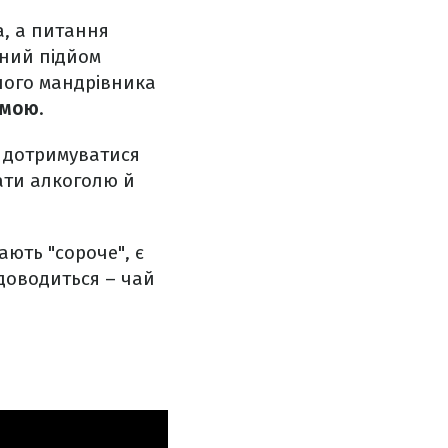
а, а питання
йний підйом
ного мандрівника
омою
.
ь дотримуватися
кати алкоголю й
ають "сороче", є
 доводиться – чай