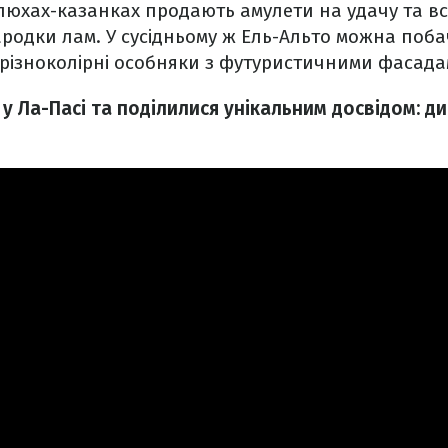
юхах-казанках продають амулети на удачу та вс
ародки лам. У сусідньому ж Ель-Альто можна поб
 різноколірні особняки з футуристичними фасада
у Ла-Пасі та поділилися унікальним досвідом: ди