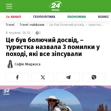
24 КАНАЛ
ГЕОПОЛІТИКА
ЕКОНОМІКА
БІЗНЕС
Travel
Travel-лайфхаки
Це був болючий досвід, – туристка назвала 3 помилки у поході, які все зіпсували
8 червня,
16:10
3
Це був болючий досвід, –
туристка назвала 3 помилки у
поході, які все зіпсували
Софія Мінджоса