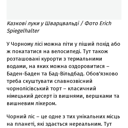
Казкові луки у Шварцвальді / Фото Erich
Spiegelhalter
У Чорному лісі можна піти у піший похід або
ж покататися на велосипеді. Тут також
розташовані курорти з термальними
водами, на яких можна оздоровитися –
Баден-Баден та Бад-Вільдбад. Обов'язково
треба скуштувати славнозвісний
чорнолісівський торт – класичний
німецький десерт із вишнями, вершками та
вишневим лікером.
Чорний ліс – це одне з тих унікальних місць
на планеті, які здається нереальним. Тут