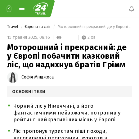
Travel
Європа та світ
 Моторошний і прекрасний: де у Європі побачити казковий ліс, що надихнув братів Грімм 
2 хв
15 травня 2025,
08:16
Моторошний і прекрасний: де
у Європі побачити казковий
ліс, що надихнув братів Грімм
Софія Мінджоса
ОСНОВНІ ТЕЗИ
Чорний ліс у Німеччині, з його
фантастичними пейзажами, потрапив у
рейтинг найкрасивіших місць у Європі.
Ліс пропонує туристам піші походи,
велосипедні прогулянки, курорти з