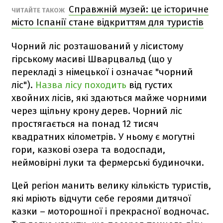
Справжній музей: це історичне
ЧИТАЙТЕ ТАКОЖ
місто Іспанії стане відкриттям для туристів
Чорний ліс розташований у лісистому
гірському масиві Шварцвальд (що у
перекладі з німецької і означає "чорний
ліс").
Назва лісу походить
від густих
хвойних лісів, які здаються майже чорними
через щільну крону дерев. Чорний ліс
простягається на понад 12 тисяч
квадратних кілометрів. У ньому є могутні
гори, казкові озера та водоспади,
неймовірні луки та фермерські будиночки.
Цей регіон манить велику кількість туристів,
які мріють відчути себе героями дитячої
казки – моторошної і прекрасної водночас.