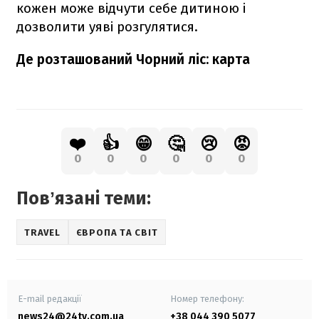
кожен може відчути себе дитиною і
дозволити уяві розгулятися.
Де розташований Чорний ліс: карта
❤️
👍
😁
🤔
😢
😡
0
0
0
0
0
0
Повʼязані теми:
TRAVEL
ЄВРОПА ТА СВІТ
E-mail редакції
Номер телефону:
news24@24tv.com.ua
+38 044 390 5077