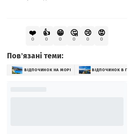
❤️
👍
😁
🤔
😢
😡
0
0
0
0
0
0
Повʼязані теми:
ВІДПОЧИНОК НА МОРІ
ВІДПОЧИНОК В ГОР