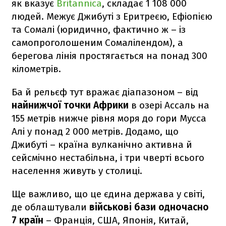
як вказує
Britannica
, складає 1 108 000
людей. Межує Джибуті з Еритреєю, Ефіопією
та Сомалі (юридично, фактично ж – із
самопроголошеним Сомалілендом), а
берегова лінія простягається на понад 300
кілометрів.
Ба й рельєф тут вражає діапазоном – від
найнижчої точки Африки
в озері Ассаль на
155 метрів нижче рівня моря до гори Мусса
Алі у понад 2 000 метрів. Додамо, що
Джибуті – країна вулканічно активна й
сейсмічно нестабільна, і три чверті всього
населення живуть у столиці.
Ще важливо, що це єдина держава у світі,
де облаштували
військові бази одночасно
7 країн
– Франція, США, Японія, Китай,