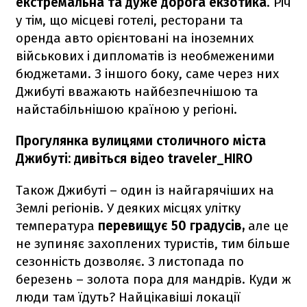
екстремальна та дуже дорога екзотика
. Річ
у тім, що місцеві готелі, ресторани та
оренда авто орієнтовані на іноземних
військових і дипломатів із необмеженими
бюджетами. З іншого боку, саме через них
Джибуті вважають найбезпечнішою та
найстабільнішою країною у регіоні.
Прогулянка вулицями столичного міста
Джибуті: дивіться відео traveler_HIRO
Також Джибуті – один із найгарячіших на
Землі регіонів. У деяких місцях улітку
температура
перевищує 50 градусів,
але це
не зупиняє захоплених туристів, тим більше
сезонність дозволяє. З листопада по
березень – золота пора для мандрів. Куди ж
люди там їдуть? Найцікавіші локації