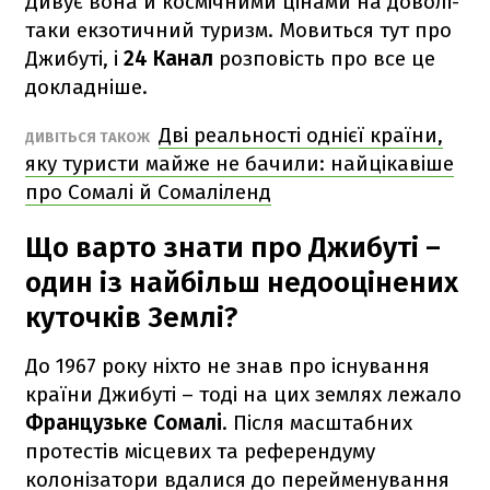
Дивує вона й космічними цінами на доволі-
таки екзотичний туризм. Мовиться тут про
Джибуті, і
24 Канал
розповість про все це
докладніше.
Дві реальності однієї країни,
ДИВІТЬСЯ ТАКОЖ
яку туристи майже не бачили: найцікавіше
про Сомалі й Сомаліленд
Що варто знати про Джибуті –
один із найбільш недооцінених
куточків Землі?
До 1967 року ніхто не знав про існування
країни Джибуті – тоді на цих землях лежало
Французьке Сомалі
. Після масштабних
протестів місцевих та референдуму
колонізатори вдалися до перейменування