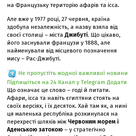
на Французьку територію афарів та ісса.
Але вже у 1977 році, 27 червня, країна
здобула незалежність, а назву взяла від
своєї столиці – міста
Джибуті
. Що цікаво,
його заснували французи у 1888, але
найменували від місцевого позначення
мису – Рас-Джибуті.
Не пропустіть жодної важливої новини
Підпишіться на 24 Канал у Telegram
Додати
Що означає це слово – годі й питати.
Афари, ісса та навіть єгиптяни стоять на
своїх версіях, і їх десяток. Хай там як, а нині
ця маленька республіка розкинулася на
перехресті шляхів між
Червоним морем і
Аденською затокою
– у стратегічно