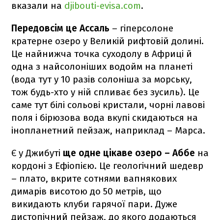
вказали на
djibouti-evisa.com
.
Передовсім це Ассаль
– гіперсолоне
кратерне озеро у Великій рифтовій долині.
Це найнижча точка суходолу в Африці й
одна з найсолоніших водойм на планеті
(вода тут у 10 разів солоніша за морську,
тож будь-хто у ній спливає без зусиль). Це
саме тут білі сольові кристали, чорні лавові
поля і бірюзова вода вкупі скидаються на
інопланетний пейзаж, наприклад – Марса.
Є у Джибуті
ще одне цікаве озеро – Аббе
на
кордоні з Ефіопією. Це геологічний шедевр
– плато, вкрите сотнями вапнякових
димарів висотою до 50 метрів, що
викидають клуби гарячої пари. Дуже
дистопічний пейзаж, до якого додаються