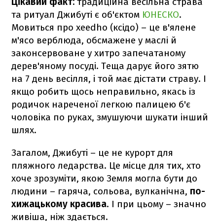
Цікавий факт:
традиційна весільна страва
та ритуал Джибуті є об'єктом
ЮНЕСКО
.
Мовиться про xeedho (ксідо) – це в'ялене
м'ясо верблюда, обсмажене у маслі й
законсервоване у хитро запечатаному
дерев'яному посуді. Теща дарує його зятю
на 7 день весілля, і той має дістати страву. І
якщо робить щось неправильно, якась із
родичок нареченої легкою палицею б'є
чоловіка по руках, змушуючи шукати інший
шлях.
Загалом, Джибуті – це не курорт для
пляжного ледарства. Це місце для тих, хто
хоче зрозуміти, якою Земля могла бути до
людини – гаряча, сольова, вулканічна,
по-
хижацькому красива
. І при цьому – значно
живіша, ніж здається.