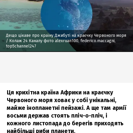
Дещо цікаве про країну Джибуті на краєчку Червоного моря
/ Колаж 24 Каналу фото alexruan100, federico.maccagni,
top5channel247
Ця крихітна країна Африки на краєчку
Червоного моря ховає у собі унікальні,
майже інопланетні пейзажі. А ще там армії
восьми держав стоять пліч-о-пліч, і
кожного листопада до берегів приходять
найбільші риби планети.