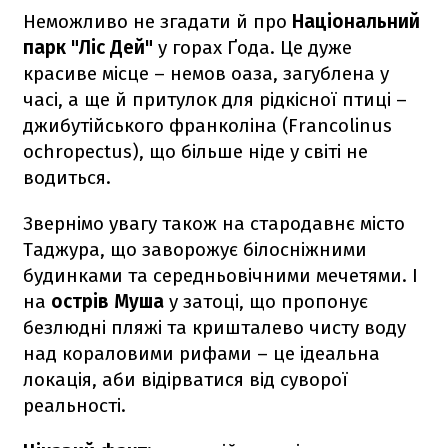
Неможливо не згадати й про
Національний
парк "Ліс Дей"
у горах Ґода. Це дуже
красиве місце – немов оаза, загублена у
часі, а ще й притулок для рідкісної птиці –
джибутійського франколіна (Francolinus
ochropectus), що більше ніде у світі не
водиться.
Звернімо увагу також на стародавнє місто
Таджура, що заворожує білосніжними
будинками та середньовічними мечетями. І
на
острів Муша
у затоці, що пропонує
безлюдні пляжі та кришталево чисту воду
над кораловими рифами – це ідеальна
локація, аби відірватися від суворої
реальності.