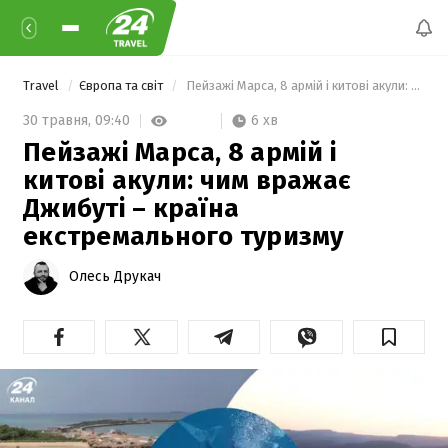
Travel
Європа та світ
 Пейзажі Марса, 8 армій і китові акули: чим вражає Джибуті – країна екстремального туризму 
6 хв
30 травня,
09:40
Пейзажі Марса, 8 армій і
китові акули: чим вражає
Джибуті – країна
екстремального туризму
Олесь Друкач