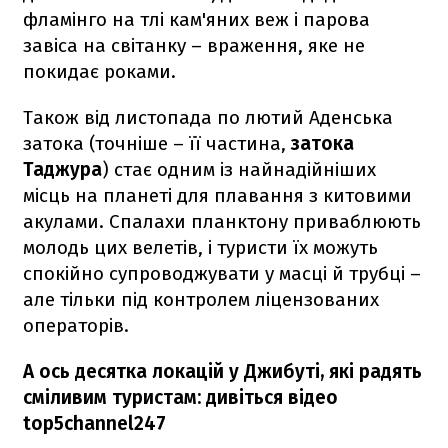
фламінго на тлі кам'яних веж і парова
завіса на світанку – враження, яке не
покидає роками.
Також від листопада по лютий Аденська
затока (точніше – її частина,
затока
Таджура
) стає одним із найнадійніших
місць на планеті для плавання з китовими
акулами. Спалахи планктону приваблюють
молодь цих велетів, і туристи їх можуть
спокійно супроводжувати у масці й трубці –
але тільки під контролем ліцензованих
операторів.
А ось десятка локацій у Джибуті, які радять
сміливим туристам: дивіться відео
top5channel247