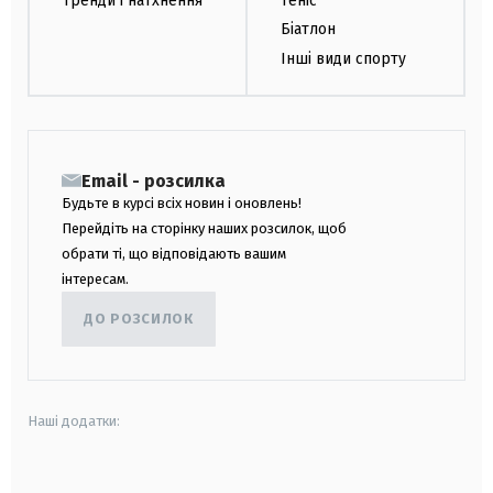
Тренди і натхнення
Теніс
Біатлон
Інші види спорту
Email - розсилка
Будьте в курсі всіх новин і оновлень!
Перейдіть на сторінку наших розсилок, щоб
обрати ті, що відповідають вашим
інтересам.
ДО РОЗСИЛОК
Наші додатки:
android
apple