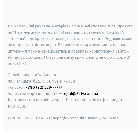
smart tv
samsung smart tv
Всі комерційні рекламні матеріали позначені словами "Спецпроєкт"
чи "Партнерський матеріал". Матеріали з позначкою "Експерт",
"Позиція" відображають позицію авторів та героїв. Редакція може
не поділяти їхніх поглядів. Детальніше щодо реклами та правил
цитування можна ознайомитись в правилах користування сайтом.
Усі права захищені.
Матеріали сайту призначені для осіб старше
21
року (21+)
Онлайн-медіа «24 Канал»
пл. Галицька, буд. 15, м. Львів, 79008
Телефон
+380 (32) 229-77-77
Адреса електронної пошти —
legal@24tv.com.ua
Ідентифікатор онлайн-медіа в Реєстрі суб'єктів у сфері медіа —
R40-06057
© 2005—2026,
ПрАТ «Телерадіокомпанія "Люкс"», 24 Канал.