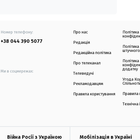
Номер телефону:
Про нас
Політика
конфіден
+38 044 390 5077
Редакція
Політика
штучного
Редакційна політика
Політика
Про телеканал
конфіден
додатку
Ми в соцмережах:
Телеведучі
Угода Ко
Спільнот
Рекламодавцям
Правила 
Правила користування
Технічна
Війна Росії з Україною
Мобілізація в Україні