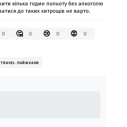
жити кілька годин польоту без алкоголю
атися до таких хитрощів не варто.
🤔
😢
😡
0
0
0
0
TRAVEL-ЛАЙФХАКИ