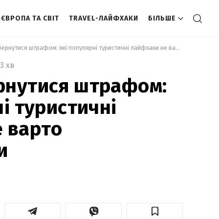
ЄВРОПА ТА СВІТ
TRAVEL-ЛАЙФХАКИ
БІЛЬШЕ
 Можуть обернутися штрафом: які популярні туристичні лайфхаки не варто повторювати 
3 хв
рнутися штрафом:
і туристичні
 варто
и