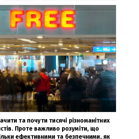
чити та почути тисячі різноманітних
истів. Проте важливо розуміти, що
тільки ефективними та безпечними, як