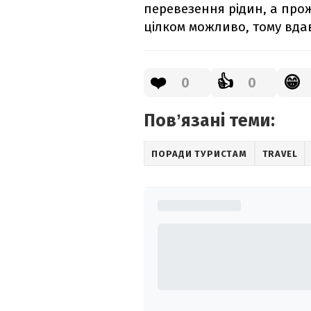
перевезення рідин, а про
цілком можливо, тому вдав
❤️
👍
😁
0
0
Повʼязані теми:
ПОРАДИ ТУРИСТАМ
TRAVEL