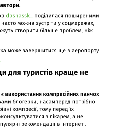
 автори.
рка
dashassk_
поділилася поширеними
і часто можна зустріти у соцмережах,
можуть створити більше проблем, ніж
тка може завершитися ще в аеропорту
и
ди для туристів краще не
 є
використання компресійних панчох
овами блогерки, насамперед потрібно
рівні компресії, тому перед їх
онсультуватися з лікарем, а не
пулярні рекомендації в інтернеті.