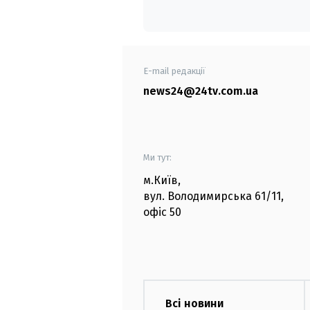
E-mail редакції
news24@24tv.com.ua
Ми тут:
м.Київ
,
вул. Володимирська
61/11,
офіс
50
Всі новини