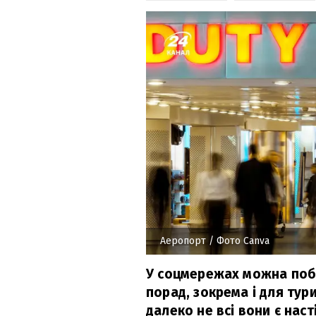
Аеропорт
/ Фото Canva
У соцмережах можна поба
порад, зокрема і для тур
далеко не всі вони є нас