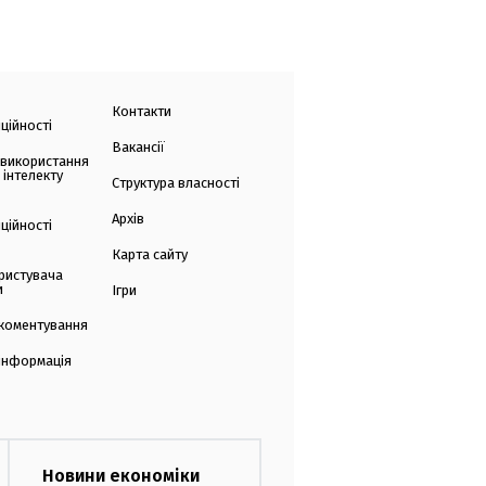
Контакти
ційності
Вакансії
 використання
 інтелекту
Структура власності
Архів
ційності
Карта сайту
ристувача
и
Ігри
коментування
 інформація
Новини економіки