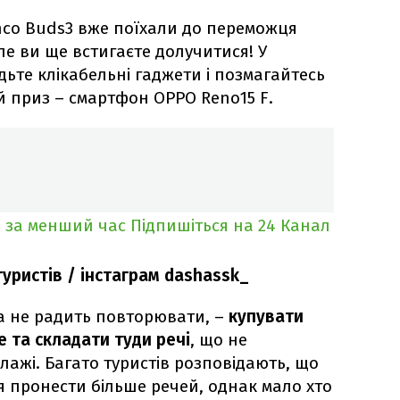
co Buds3 вже поїхали до переможця
Але ви ще встигаєте долучитися! У
дьте клікабельні гаджети і позмагайтесь
 приз – смартфон OPPO Reno15 F.
 за менший час
Підпишіться на 24 Канал
уристів / інстаграм dashassk_
а не радить повторювати, –
купувати
e та складати туди речі
, що не
лажі. Багато туристів розповідають, що
я пронести більше речей, однак мало хто