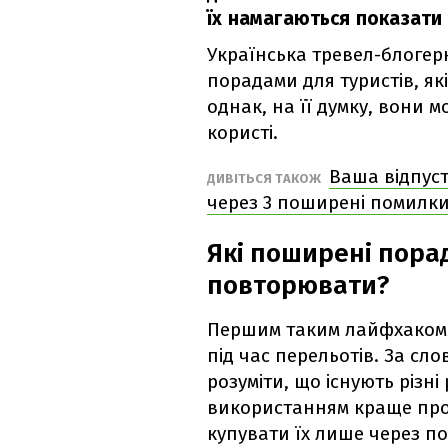
їх намагаються показати
Українська тревел-блоге
порадами для туристів, як
однак, на її думку, вони 
користі.
Ваша відпус
ДИВІТЬСЯ ТАКОЖ
через 3 поширені помилк
Які поширені пора
повторювати?
Першим таким лайфхаком
під час перельотів. За сл
розуміти, що існують різні 
використанням краще прок
купувати їх лише через по