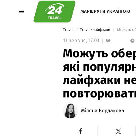
МАРШРУТИ УКРАЇНОЮ
Travel
Travel-лайфхаки
13 червня,
17:03
Можуть обе
які популярн
лайфхаки не
повторюват
Мілена Бордакова