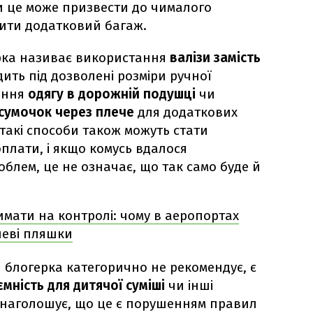
ки це може призвести до чималого
ити додатковий багаж.
ка називає використання
валізи замість
ить під дозволені розміри ручної
ення
одягу в дорожній подушці
чи
сумочок через плече
для додаткових
такі способи також можуть стати
лати, і якщо комусь вдалося
блем, це не означає, що так само буде й
мати на контролі: чому в аеропортах
леві пляшки
 блогерка категорично не рекомендує, є
мність для дитячої суміші
чи інші
 наголошує, що це є порушенням правил