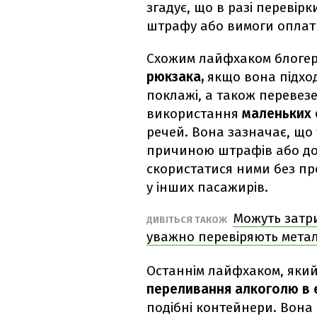
згадує, що в разі перевір
штрафу або вимоги оплат
Схожим лайфхаком блогер
рюкзака,
якщо вона підход
поклажі, а також перевез
використання
маленьких 
речей. Вона зазначає, що 
причиною штрафів або доп
скористатися ними без про
у інших пасажирів.
Можуть затри
ДИВІТЬСЯ ТАКОЖ
уважно перевіряють мета
Останнім лайфхаком, який
переливання алкоголю в є
подібні контейнери. Вона