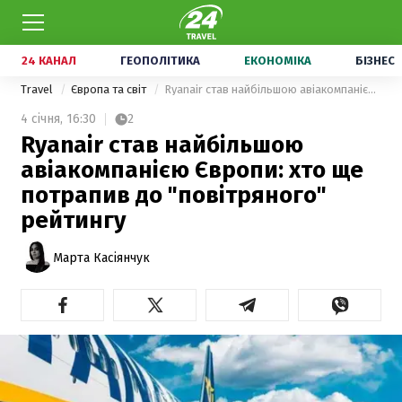
24 КАНАЛ
ГЕОПОЛІТИКА
ЕКОНОМІКА
БІЗНЕС
Travel
Європа та світ
Ryanair став найбільшою авіакомпанією Європи: хто ще потрапив до "повітряного" рейтингу
4 січня,
16:30
2
Ryanair став найбільшою
авіакомпанією Європи: хто ще
потрапив до "повітряного"
рейтингу
Марта Касіянчук