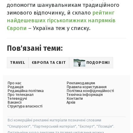
допомогти шанувальникам традиційного
зимового відпочинку, й склало
рейтинг
найдешевших гірськолижних напрямків
Європи
– Україна теж у списку.
Пов'язані теми:
TRAVEL
ЄВРОПА ТА СВІТ
ПОДОРОЖІ
Про нас
Рекламодавцям
Редакція
Правила користування
Редакційна політика
Політика конфіденційності
Про телеканал
Технічна інформація
Телеведучі
Контакти
Вакансії
Архів
Структура власності
Всі комерційні рекламні матеріали позначені словами
"Спецпроєкт", "Партнерський матеріал", "Експерт", "Позиція".
Детальніше щодо реклами та правил цитування можна