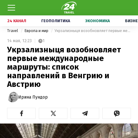
24 КАНАЛ
ГЕОПОЛИТИКА
ЭКОНОМИКА
БИЗНЕ
Travel
Европа и мир
Укрзализныця возобновляет первые международные маршруты: список направлений в Венгрию и Австрию
14 мая,
12:23
1
Укрзализныця возобновляет
первые международные
маршруты: список
направлений в Венгрию и
Австрию
Ирина Пундор