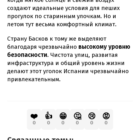
создают идеальные условия для пеших
прогулок по старинным улочкам. Но и
летом тут весьма комфортный климат.
Страну Басков к тому же выделяют
благодаря чрезвычайно
высокому уровню
безопасности
. Чистота улиц, развитая
инфраструктура и общий уровень жизни
делают этот уголок Испании чрезвычайно
привлекательным.
❤️
👍
😁
🤔
😢
😡
0
0
0
0
0
0