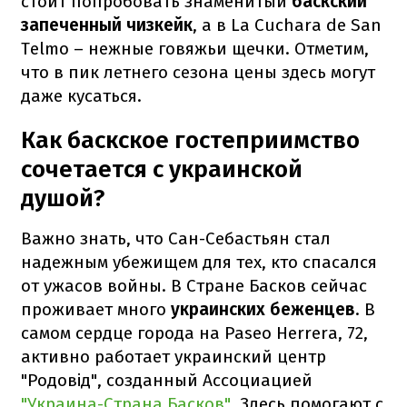
стоит попробовать знаменитый
баскский
запеченный чизкейк
, а в La Cuchara de San
Telmo – нежные говяжьи щечки. Отметим,
что в пик летнего сезона цены здесь могут
даже кусаться.
Как баскское гостеприимство
сочетается с украинской
душой?
Важно знать, что Сан-Себастьян стал
надежным убежищем для тех, кто спасался
от ужасов войны. В Стране Басков сейчас
проживает много
украинских беженцев
. В
самом сердце города на Paseo Herrera, 72,
активно работает украинский центр
"Родовід", созданный Ассоциацией
"Украина-Страна Басков".
Здесь помогают с