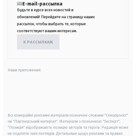
E-mail-рассылка
Будьте в курсе всех новостей и
обновлений! Перейдите на страницу наших
рассылок, чтобы выбрать те, которые
соответствуют вашим интересам.
К РАССЫЛКАМ
Наши приложения:
android
apple
smart tv
samsung smart tv
Всі комерційні рекламні матеріали позначені словами "Спецпроєкт"
чи "Партнерський матеріал". Матеріали з позначкою "Експерт",
"Позиція" відображають позицію авторів та героїв. Редакція може
не поділяти їхніх поглядів. Детальніше щодо реклами та правил