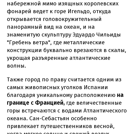
набережной мимо изящных королевских
фонарей ведет к горе Игельдо, откуда
открывается головокружительный
панорамный вид на океан, и на
знаменитую скульптуру Эдуардо Чильиды
"Гребень ветра", где металлические
конструкции буквально врезаются в скалы,
укрощая разъяренные атлантические
волны.
Также город по праву считается одним из
самых живописных уголков Испании
благодаря уникальному расположению
на
границе с Францией,
где величественные
горы встречаются с водами Атлантического
океана. Сан-Себастьян особенно
привлекает путешественников весной,
когда мягкое солнце и свежий воздух