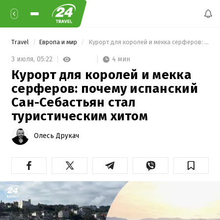
Travel
Европа и мир
 Курорт для королей и мекка серферов: почему испанский Сан-Себастьян стал туристическим хитом 
4 мин
3 июля,
05:22
Курорт для королей и мекка
серферов: почему испанский
Сан-Себастьян стал
туристическим хитом
Олесь Друкач