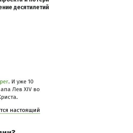
чение десятилетий
per
. И уже 10
апа Лев XIV во
риста.
ется настоящий
лии?