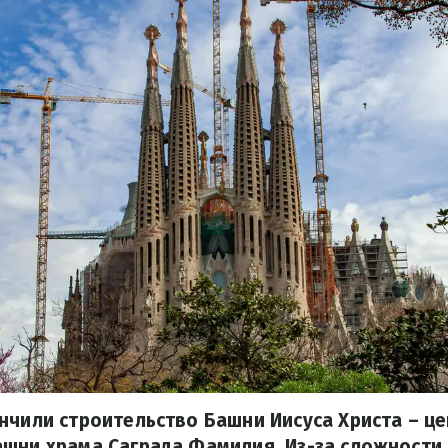
нчили строительство Башни Иисуса Христа – ц
шни храма Саграда Фамилия. Из-за сложности 