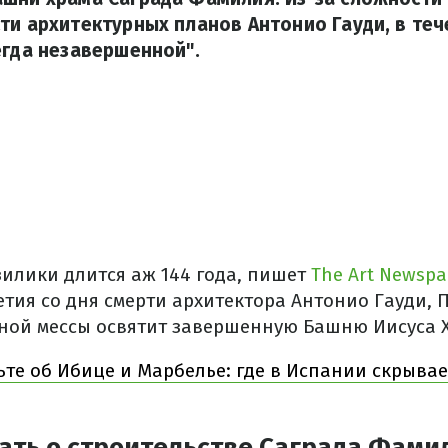
ти архитектурных планов Антонио Гауди, в те
егда незавершенной".
зилики длится аж 144 года, пишет
The Art Newspa
етия со дня смерти архитектора Антонио Гауди, П
ной мессы освятит завершенную Башню Иисуса Х
ьте об Ибице и Марбелье: где в Испании скрыва
ать о строительстве Саграда Фами