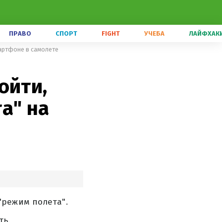
ПРАВО
СПОРТ
FIGHT
УЧЕБА
ЛАЙФХАК
мартфоне в самолете
ойти,
а" на
"режим полета".
ть.