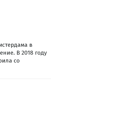
мстердама в
ние. В 2018 году
рила со