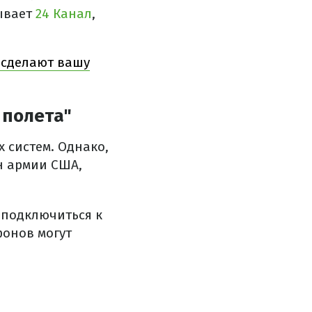
ывает
24 Канал
,
е сделают вашу
 полета"
х систем. Однако,
ан армии США,
я подключиться к
фонов могут