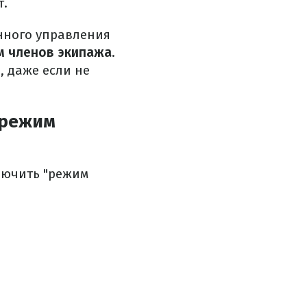
т.
нного управления
м членов экипажа
.
ь, даже если не
"режим
лючить "режим