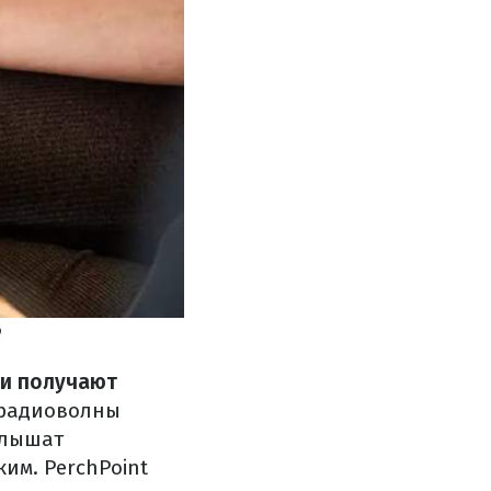
ни получают
а радиоволны
слышат
им. PerchPoint