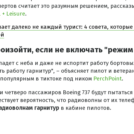
ертов считает это разумным решением, рассказ
 + Leisure
.
нает далеко не каждый турист: 4 совета, которы
ой
оизойти, если не включать "режим
упадет с неба и даже не испортит работу бортовы
ь работу гарнитур", – объясняет пилот и ветер
 популярным в тиктоке под ником
PerchPoint
.
и четверо пассажиров Boeing 737 будут пытатьс
ествует вероятность, что радиоволны от их теле
радиоволнам
гарнитур
в кабине пилотов.