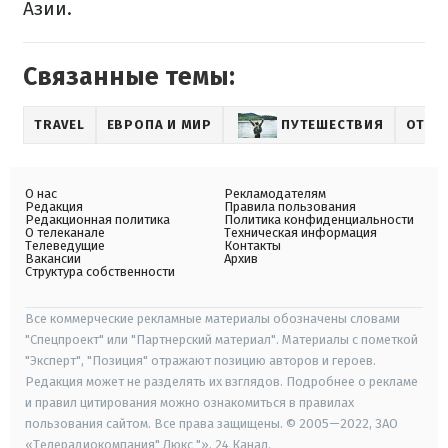
Азии.
Связанные темы:
TRAVEL
ЕВРОПА И МИР
ПУТЕШЕСТВИЯ
ОТДЫ
О нас
Рекламодателям
Редакция
Правила пользования
Редакционная политика
Политика конфиденциальности
О телеканале
Техническая информация
Телеведущие
Контакты
Вакансии
Архив
Структура собственности
Все коммерческие рекламные материалы обозначены словами
"Спецпроект" или "Партнерский материал". Материалы с пометкой
"Эксперт", "Позиция" отражают позицию авторов и героев.
Редакция может не разделять их взглядов. Подробнее о рекламе
и правил цитирования можно ознакомиться в правилах
пользования сайтом. Все права защищены. © 2005—2022, ЗАО
«Телерадиокомпания" Люкс "», 24 Канал.