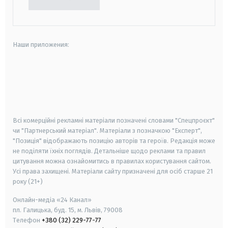
Наши приложения:
android
apple
smart tv
samsung smart tv
Всі комерційні рекламні матеріали позначені словами "Спецпроєкт"
чи "Партнерський матеріал". Матеріали з позначкою "Експерт",
"Позиція" відображають позицію авторів та героїв. Редакція може
не поділяти їхніх поглядів. Детальніше щодо реклами та правил
цитування можна ознайомитись в правилах користування сайтом.
Усі права захищені.
Матеріали сайту призначені для осіб старше
21
року (21+)
Онлайн-медіа «24 Канал»
пл. Галицька, буд. 15, м. Львів, 79008
Телефон
+380 (32) 229-77-77