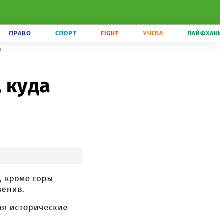
ПРАВО
СПОРТ
FIGHT
УЧЕБА
ЛАЙФХАК
а
, куда
, кроме горы
венив.
ая исторические