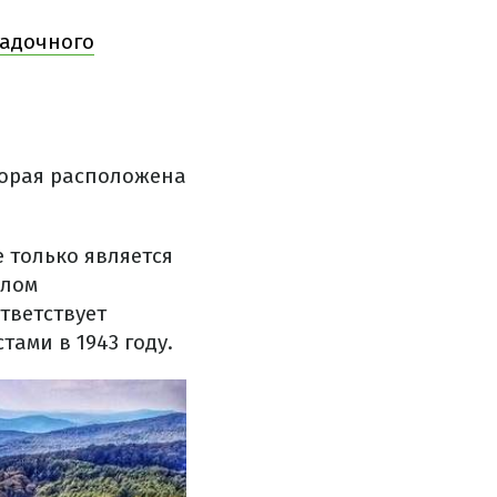
гадочного
торая расположена
е только является
олом
тветствует
ами в 1943 году.