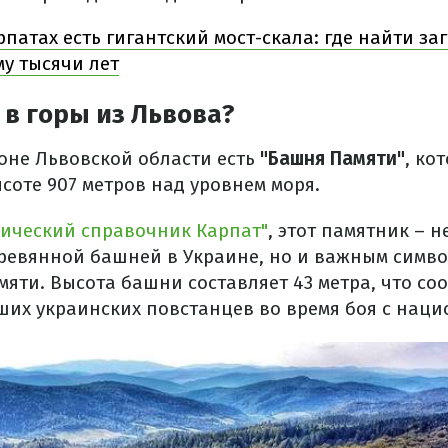
рпатах есть гигантский мост-скала: где найти за
му тысячи лет
 в горы из Львова?
оне Львовской области есть
"Башня Памяти"
, ко
ысоте 907 метров над уровнем моря.
тический справочник Карпат"
, этот памятник – н
ревянной башней в Украине, но и важным симв
яти. Высота башни составляет 43 метра, что соо
их украинских повстанцев во время боя с нацист