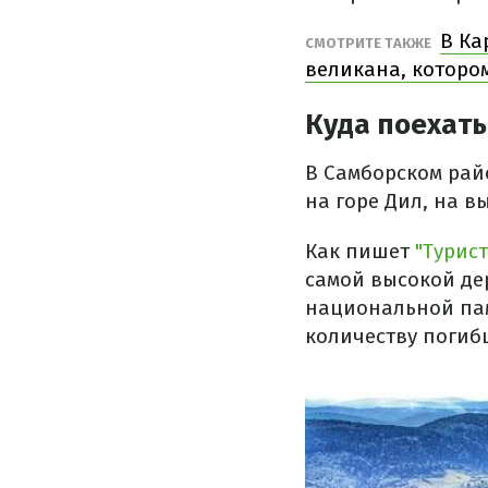
В Ка
СМОТРИТЕ ТАКЖЕ
великана, которо
Куда поехать
В Самборском рай
на горе Дил, на в
Как пишет
"Турис
самой высокой де
национальной пам
количеству погибш