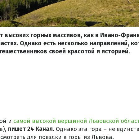
т высоких горных массивов, как в Ивано-Фран
астях. Однако есть несколько направлений, к
ешественников своей красотой и историей.
ной и
самой высокой вершиной Львовской област
в),
пишет 24 Канал
. Однако эта гора – не единс
смотреть для поездки в горы из Львова.