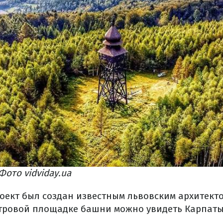
Фото vidviday.ua
оект был создан известным львовским архитект
тровой площадке башни можно увидеть Карпаты