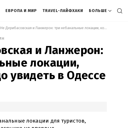
ЕВРОПА И МИР
TRAVEL-ЛАЙФХАКИ
БОЛЬШЕ
 Не Дерибасовская и Ланжерон: три небанальные локации, которые надо увидеть в Одессе 
ин
вская и Ланжерон:
ьные локации,
о увидеть в Одессе
анальные локации для туристов,