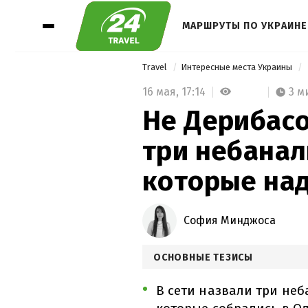
МАРШРУТЫ ПО УКРАИНЕ
Travel
Интересные места Украины
16 мая,
17:14
3 м
Не Дерибасо
три небанал
которые над
София Минджоса
ОСНОВНЫЕ ТЕЗИСЫ
В сети назвали три неб