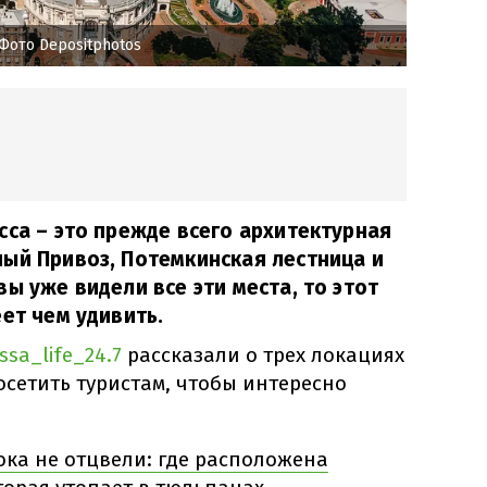
Фото Depositphotos
сса – это прежде всего архитектурная
ый Привоз, Потемкинская лестница и
ы уже видели все эти места, то этот
ет чем удивить.
sa_life_24.7
рассказали о трех локациях
посетить туристам, чтобы интересно
ока не отцвели: где расположена