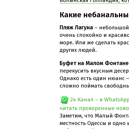
Волынская Голландия, ко
Какие небанальные
Пляж Лагуна
– небольшой 
очень спокойно и красиво
море. Или же сделать кра
других людей.
Буфет на Малом Фонтан
перекусить вкусным десер
Однако есть один нюанс –
сложно поймать свободны
24 Канал – в WhatsAp
читать проверенные ново
Заметим, что Малый Фонт
местность Одессы и одно 